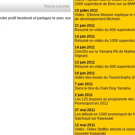
1000 superstock de Brno sur sa BM
Thierry Leconte
10 juillet 2011
Vidéo : Etienne Masson explique le r
otre profil facebook et partagez le avec vos
de développement Michelin
21 juin 2011
Resumé en vidéo du 600 superstock
14 juin 2011
Résumé en vidéo du 1000 superstoc
14 juin 2011
1mn35s sur la Yamaha R6 de Mathi
Vigeant.
13 juin 2011
Résumé en vidéo du 600 superstock
10 juin 2011
Vidéo des essais du Tourist trophy 2
7 juin 2011
Dans le box du Dark Dog Yamaha
2 juin 2011
Les 125 toujours au programme de
Promosport en 2012
27 mai 2011
Les débuts en 1000 promosport de N
Salchaud sur Kawasaki
12 mai 2011
Vidéo : Gilles Staffler aborde la sai
nouvelle Kawasaki