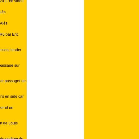
 2011 en vidéo
Alès
 Alès
R6 par Eric
esson, leader
 passage sur
lier passager de
i’s en side car
erret en
rt de Louis
e du podium du