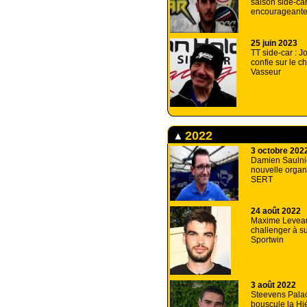
saison side-ca
encourageant
25 juin 2023
TT side-car : 
confie sur le c
Vasseur
2022
3 octobre 202
Damien Saulnie
nouvelle organ
SERT
24 août 2022
Maxime Levea
challenger à su
Sportwin
3 août 2022
Steevens Pala
bouscule la Hi