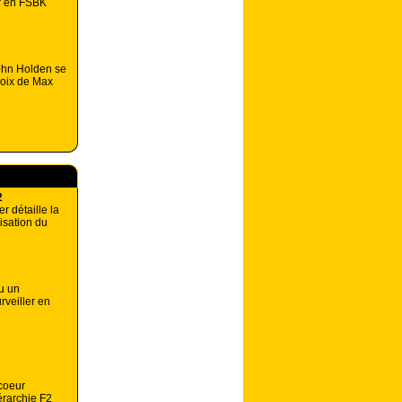
r en FSBK
e
John Holden se
hoix de Max
2
r détaille la
isation du
u un
rveiller en
coeur
érarchie F2