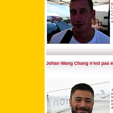
E
c
C
c
r
Johan Wang Chang n’est pas e
J
p
l
p
m
d