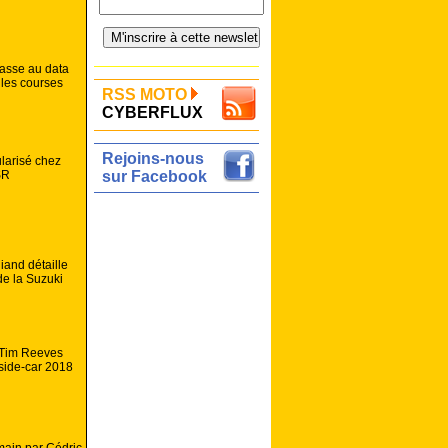
asse au data
 les courses
RSS MOTO
CYBERFLUX
Rejoins-nous
ularisé chez
SR
sur Facebook
and détaille
de la Suzuki
 Tim Reeves
 side-car 2018