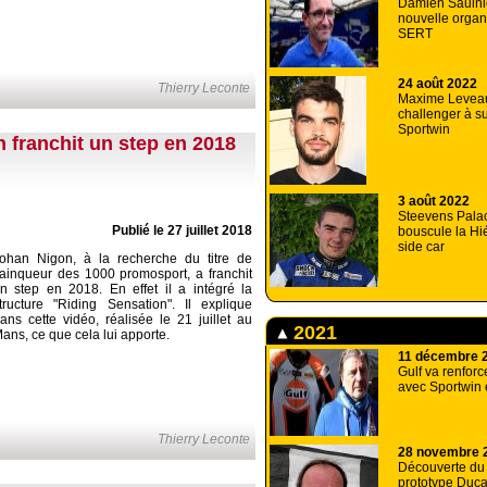
Damien Saulnie
nouvelle organ
SERT
24 août 2022
Thierry Leconte
Maxime Levea
challenger à su
Sportwin
 franchit un step en 2018
3 août 2022
Steevens Pala
Publié le 27 juillet 2018
bouscule la Hi
side car
ohan Nigon, à la recherche du titre de
ainqueur des 1000 promosport, a franchit
n step en 2018. En effet il a intégré la
tructure "Riding Sensation". Il explique
ans cette vidéo, réalisée le 21 juillet au
2021
ans, ce que cela lui apporte.
11 décembre 
Gulf va renforc
avec Sportwin
Thierry Leconte
28 novembre 
Découverte du
prototype Duca