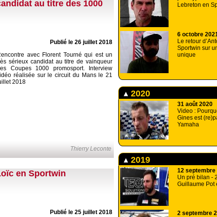
andidat au titre des 1000
Lebreton en Sp
6 octobre 202
Le retour d’Ant
Publié le 26 juillet 2018
Sportwin sur un
encontre avec Florent Tourné qui est un
unique
rès sérieux candidat au titre de vainqueur
es Coupes 1000 promosport. Interview
idéo réalisée sur le circuit du Mans le 21
uillet 2018
2020
31 août 2020
Video : Pourqu
Gines est (re)
Yamaha
Thierry Leconte
2019
12 septembre
Loïc en Sportwin
Un pré bilan - 
Guillaume Pot 
Publié le 25 juillet 2018
2 septembre 