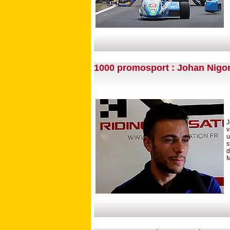
1000 promosport : Johan Nigon
J
v
u
s
d
M