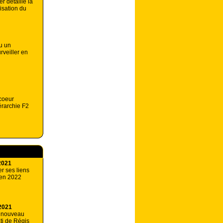
r détaille la
isation du
u un
rveiller en
coeur
érarchie F2
2021
er ses liens
 en 2022
2021
 nouveau
ti de Régis