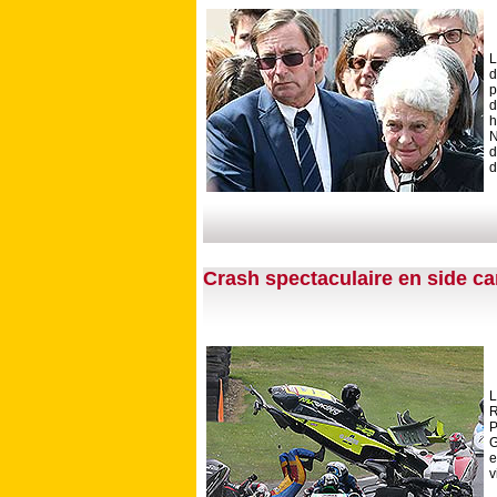
L
d
p
d
N
d
d
Crash spectaculaire en side ca
L
R
P
G
e
v