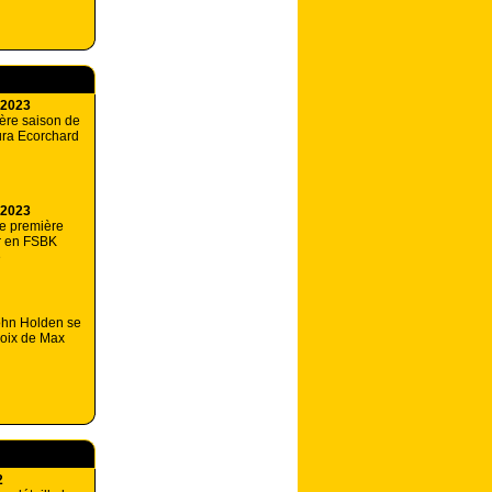
 2023
ère saison de
ura Ecorchard
 2023
e première
r en FSBK
e
John Holden se
hoix de Max
2