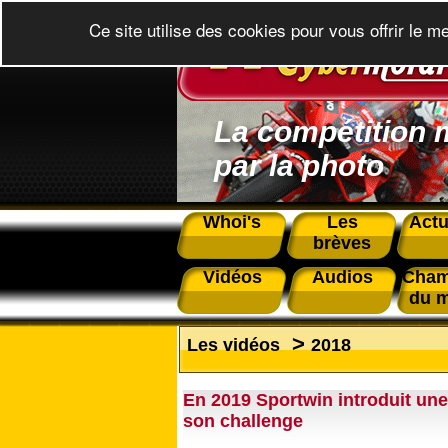
Ce site utilise des cookies pour vous offrir le m
La compétition 
par la photo
Whoi's
Les
Actu
brèves
Vidéos
Audios
Cham
du 
>
Les vidéos
2018
En 2019 Sportwin introduit une
son challenge