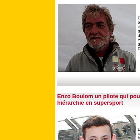
E
b
d
d
A
d
D
Enzo Boulom un pilote qui pour
hiérarchie en supersport
D
c
f