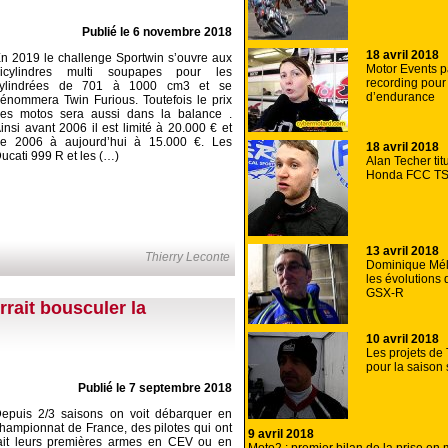
Publié le 6 novembre 2018
18 avril 2018
n 2019 le challenge Sportwin s’ouvre aux
Motor Events p
icylindres multi soupapes pour les
recording pour
cylindrées de 701 à 1000 cm3 et se
d’endurance
énommera Twin Furious. Toutefois le prix
es motos sera aussi dans la balance .
insi avant 2006 il est limité à 20.000 € et
e 2006 à aujourd’hui à 15.000 €. Les
18 avril 2018
ucati 999 R et les (…)
Alan Techer tit
Honda FCC T
13 avril 2018
Thierry Leconte
Dominique Méli
les évolutions 
GSX-R
rait bousculer la
10 avril 2018
Les projets de
pour la saison
Publié le 7 septembre 2018
epuis 2/3 saisons on voit débarquer en
hampionnat de France, des pilotes qui ont
9 avril 2018
ait leurs premières armes en CEV ou en