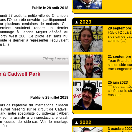
Publié le 28 août 2018
undi 27 août, la petite ville de Chambois
ans l’Orne a été envahie - pacifiquement -
2023
ar plusieurs centaines de motards. Ces
erniers voulaient rendre un dernier
29 septembre
hommage à Fabrice Miguet décédé au
FSBK F2 : La 1
orth West 200. Ce pilote est sans nul
side car de La
oute le dernier à représenter l’équivalent
comme (…)
u (…)
21 septembre
Thierry Leconte
Yoan Gilard un
saison side-ca
encourageant
r à Cadwell Park
25 juin 2023
TT side-car : 
confie sur le c
Vasseur
Publié le 29 juillet 2018
ors de l’épreuve du International Sidecar
evival Meeting sur le circuit de Cadwell
ark, notre spécialiste du side-car : Albert
rison a assisté a un spectaculaire crash
2022
n course de side-car. Voir le montage
idéo
3 octobre 202