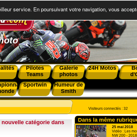
eilleur service. En poursuivant votre navigation, vous accepte
moto
alités
Pilotes
Galerie
24H Motos
B
Teams
photos
d'
pionnat
Sportwin
Humeur de
monde
Smith
Visiteurs connectés :
32
Dans la même rubriqu
 nouvelle catégorie dans
25 mai 2018
Vidéo : Les mo
NW 200 - 2018