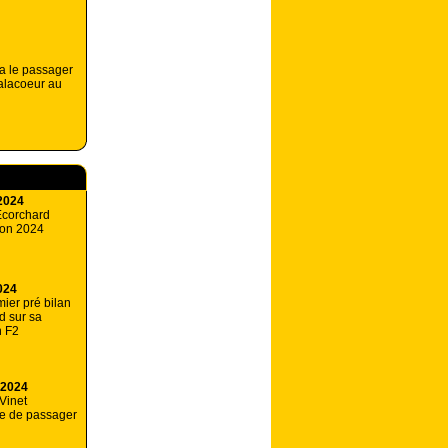
a le passager
alacoeur au
2024
Ecorchard
ison 2024
024
ier pré bilan
d sur sa
n F2
 2024
Vinet
le de passager