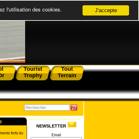
z l'utilisation des cookies.
J'accepte
ol
Tourist
Tout
Or
Trophy
Terrain
e
NEWSLETTER
ments forts du
Email