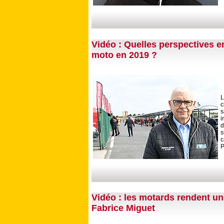
Vidéo : Quelles perspectives 
moto en 2019 ?
L
c
i
d
c
P
Vidéo : les motards rendent u
Fabrice Miguet