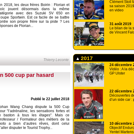
Clément Stoll fa
n 2018, les deux frères Boirin : Florian et
sa saison 2019
Loïc jouent désormais dans la même
en video
atégorie avec des Suzuki SV 650 en
oupe Sportwin. Est ce facile de se battre
ontre son propre frère sur la piste ? Les
31 août 2019
éponses de Florian...
Le bilan de la
de Vincent Fal
2017
Thierry Leconte
24 décembre 
Vidéo : A la dé
GP Ulster
n 500 cup par hasard
22 décembre 
Découvertes d
Publié le 22 juillet 2018
d’un side car :
ohan Wang Chang dispute la 500 Cup
our "l’adrénaline, les sensations fortes et
e baston à tous les étages". Mais ce
rofesseur / Formateur des métiers de la
oto a bien d’autres rêves, dont celui
10 décembre 
’aller disputer le Tourist Trophy...
Objectif Endur
Yentel Martens