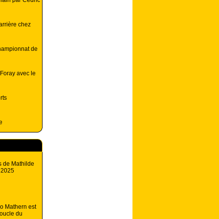
 main par Cédric
rrière chez
championnat de
 Foray avec le
rts
e
s de Mathilde
T 2025
 Mathern est
boucle du