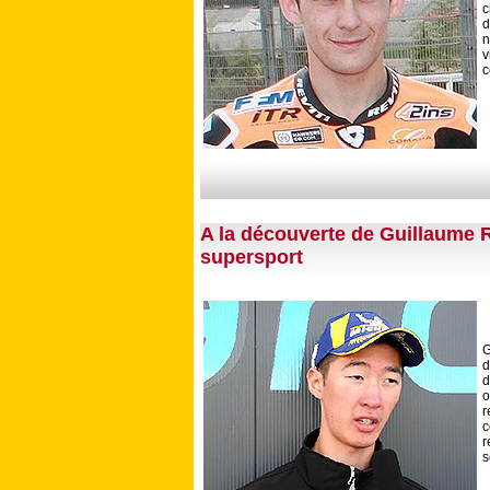
c
d
n
v
c
A la découverte de Guillaume
supersport
G
d
d
o
r
c
r
s