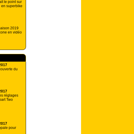
it le point sur
 en superbike
 saison 2019
cone en vidéo
2017
couverte du
2017
es réglages
 part Two
2017
opale pour