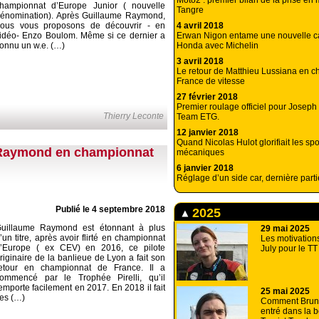
Moto2 : premier bilan de la prise en
hampionnat d’Europe Junior ( nouvelle
Tangre
énomination). Après Guillaume Raymond,
ous vous proposons de découvrir - en
4 avril 2018
idéo- Enzo Boulom. Même si ce dernier a
Erwan Nigon entame une nouvelle ca
onnu un w.e. (…)
Honda avec Michelin
3 avril 2018
Le retour de Matthieu Lussiana en 
France de vitesse
27 février 2018
Premier roulage officiel pour Joseph
Thierry Leconte
Team ETG.
12 janvier 2018
Quand Nicolas Hulot glorifiait les spo
 Raymond en championnat
mécaniques
6 janvier 2018
Réglage d’un side car, dernière parti
Publié le 4 septembre 2018
2025
uillaume Raymond est étonnant à plus
29 mai 2025
’un titre, après avoir flirté en championnat
Les motivation
’Europe ( ex CEV) en 2016, ce pilote
July pour le T
riginaire de la banlieue de Lyon a fait son
etour en championnat de France. Il a
ommencé par le Trophée Pirelli, qu’il
emporte facilement en 2017. En 2018 il fait
25 mai 2025
es (…)
Comment Bruno
entré dans la 