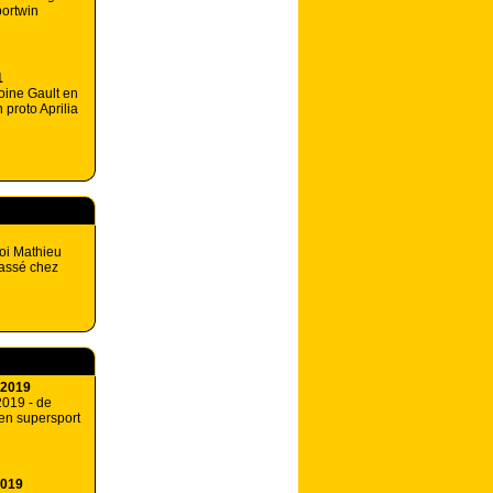
ortwin
1
oine Gault en
 proto Aprilia
oi Mathieu
passé chez
 2019
2019 - de
en supersport
2019