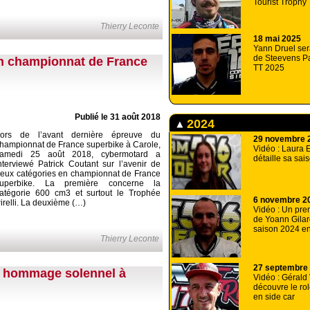
Tourist Trophy
Thierry Leconte
18 mai 2025
Yann Druel ser
de Steevens P
en championnat de France
TT 2025
Publié le 31 août 2018
2024
ors de l’avant dernière épreuve du
29 novembre 
hampionnat de France superbike à Carole,
Vidéo : Laura 
samedi 25 août 2018, cybermotard a
détaille sa sa
nterviewé Patrick Coutant sur l’avenir de
eux catégories en championnat de France
superbike. La première concerne la
atégorie 600 cm3 et surtout le Trophée
6 novembre 2
irelli. La deuxième (…)
Vidéo : Un prem
de Yoann Gilar
saison 2024 e
Thierry Leconte
27 septembre
n hommage solennel à
Vidéo : Gérald 
découvre le ro
en side car