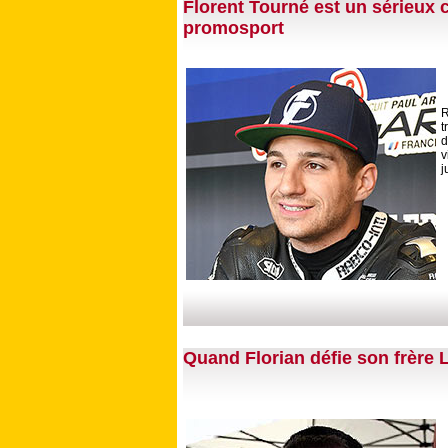
Florent Tourné est un sérieux c
promosport
R
t
d
v
j
Quand Florian défie son frère 