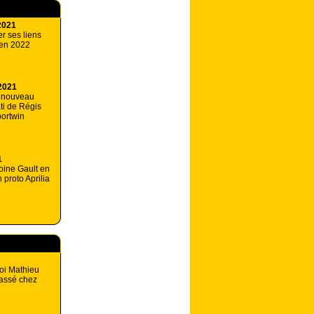
2021
er ses liens
 en 2022
2021
 nouveau
ti de Régis
ortwin
1
oine Gault en
 proto Aprilia
oi Mathieu
passé chez