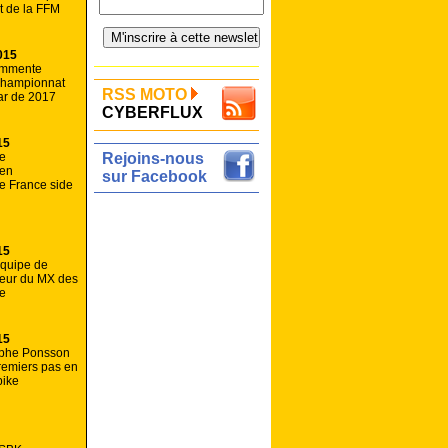
t de la FFM
015
ommente
 championnat
RSS MOTO
ar de 2017
CYBERFLUX
15
de
Rejoins-nous
 en
sur Facebook
e France side
15
equipe de
ueur du MX des
ée
15
ophe Ponsson
remiers pas en
bike