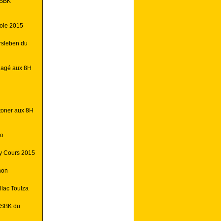
FSBK
ole 2015
rsleben du
gagé aux 8H
toner aux 8H
éo
y Cours 2015
non
llac Toulza
FSBK du