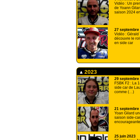
Vidéo : Un prem
de Yoann Gilar
saison 2024 e
27 septembre
Vidéo : Gérald 
découvre le ro
en side car
2023
29 septembre
FSBK F2 : La 1
side car de La
comme (…)
21 septembre
Yoan Gilard un
saison side-ca
encourageant
25 juin 2023