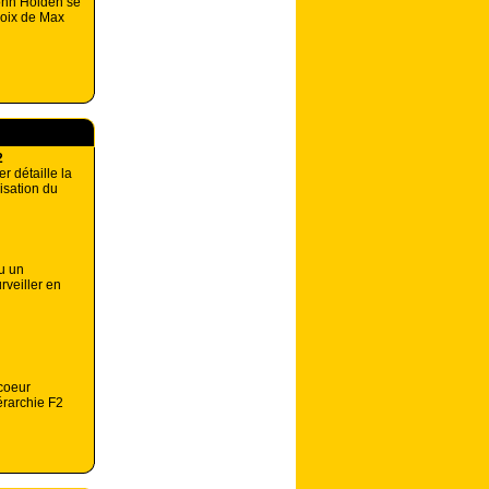
John Holden se
hoix de Max
2
r détaille la
isation du
u un
rveiller en
coeur
érarchie F2