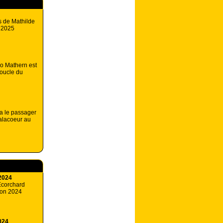
s de Mathilde
T 2025
 Mathern est
boucle du
a le passager
alacoeur au
2024
Ecorchard
ison 2024
024