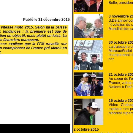
Bolle, présiden
3 novembre 2
Publié le
31 décembre 2015
S.Delannoy c
l’évolution du
e vitesse moto 2015. Selon lui la baisse
Mondial side c
x tendances : la première est que de
on un objectif, mais plutôt un loisir. La
ns financiers manquent.
30 octobre 20
esse explique que la FFM travaille sur
La trajectoire 
 un championnat de France pré Moto3 en
Moreau/Gadet
.
championnat d
car
21 octobre 20
Au coeur de l’
France, vainq
Nations à Ern
15 octobre 20
Vidéo : Christ
explique ses p
Mondial super
2 octobre 2015