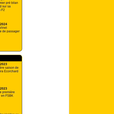
ier pré bilan
d sur sa
n F2
 2024
Vinet
le de passager
 2023
ère saison de
ura Ecorchard
 2023
e première
r en FSBK
e