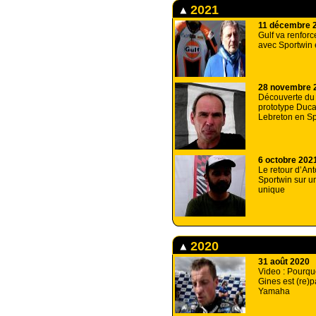
2021
11 décembre 
Gulf va renforc
avec Sportwin
28 novembre 
Découverte du
prototype Duca
Lebreton en Sp
6 octobre 202
Le retour d’Ant
Sportwin sur un
unique
2020
31 août 2020
Video : Pourqu
Gines est (re)
Yamaha