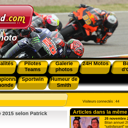
moto
alités
Pilotes
Galerie
24H Motos
B
Teams
photos
d'
pionnat
Sportwin
Humeur de
monde
Smith
Visiteurs connectés :
44
Articles dans la même
e 2015 selon Patrick
26 novembre 
Bilan annuel 
"satisfaisant" 