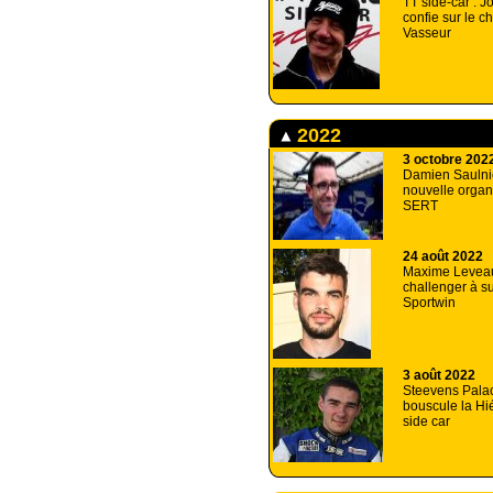
TT side-car : 
confie sur le c
Vasseur
2022
3 octobre 202
Damien Saulnie
nouvelle organ
SERT
24 août 2022
Maxime Levea
challenger à su
Sportwin
3 août 2022
Steevens Pala
bouscule la Hi
side car