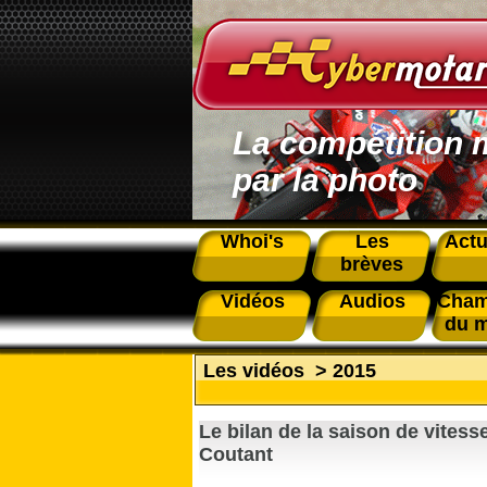
La compétition 
par la photo
Whoi's
Les
Actu
brèves
Vidéos
Audios
Cham
du 
Les vidéos
>
2015
Le bilan de la saison de vitess
Coutant