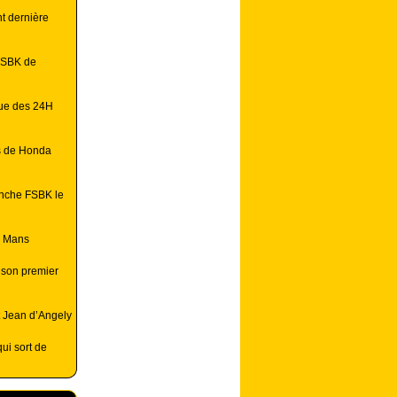
t dernière
FSBK de
vue des 24H
s de Honda
nche FSBK le
u Mans
 son premier
 Jean d’Angely
qui sort de