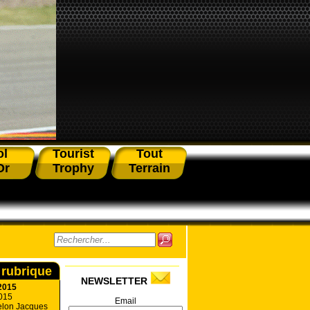
ol
Tourist
Tout
Or
Trophy
Terrain
 rubrique
NEWSLETTER
2015
2015
Email
selon Jacques