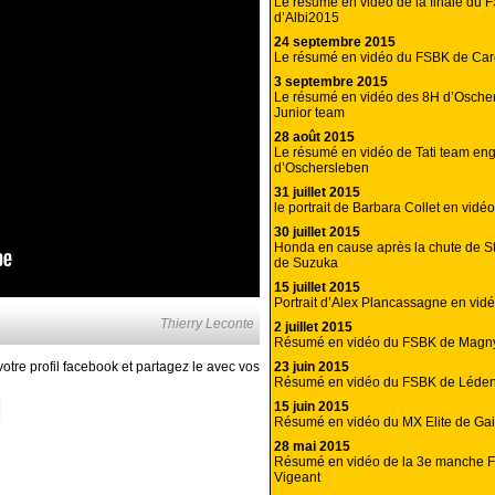
Le résumé en vidéo de la finale du 
d’Albi2015
24 septembre 2015
Le résumé en vidéo du FSBK de Car
3 septembre 2015
Le résumé en vidéo des 8H d’Osche
Junior team
28 août 2015
Le résumé en vidéo de Tati team en
d’Oschersleben
31 juillet 2015
le portrait de Barbara Collet en vidéo
30 juillet 2015
Honda en cause après la chute de S
de Suzuka
15 juillet 2015
Portrait d’Alex Plancassagne en vid
Thierry Leconte
2 juillet 2015
Résumé en vidéo du FSBK de Magn
23 juin 2015
otre profil facebook et partagez le avec vos
Résumé en vidéo du FSBK de Léde
15 juin 2015
Résumé en vidéo du MX Elite de Gai
28 mai 2015
Résumé en vidéo de la 3e manche 
Vigeant