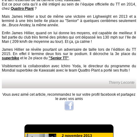
Il a fait l’essentiel de sa carrière chez Kawasaki.
Est ce pour cela qu’il a été intégré au sein de l’équipe officielle du TT en 2014,
chez
Quattro Plant
?
Mais James Hillier a tout de même une victoire en Lighweight en 2013 et a
terminé à une très belle 4e place au "Senior" à quelques centièmes seulement
de...Bruce Anstey, la même année.
Enfin James Hillier, quand on lui donne les moyens, est capable de meilleur. Il
fait partie du club très fermé des pilotes qui ont dépassé les 130 mph sur l’Ile de
Man ( 209 km/h de moyenne au tour). Et ça, ça calme !
James Hillier se révèle pourtant un adversaire de taille lors de l’édition du TT
2015. En effet il termine deux fois sur le podium. Il décroche la 3e place du
superbike
et le 2e place du
"Senior TT"
.
Visiblement la collaboration avec Ichiro Yoda, le directeur du programme du
Mondial superbike de Kawasaki avec le team Quattro Plant a porté ses fruits !
Thierry Leconte
Vous avez aimé cet article, recommandez le sur votre profil facebook et partagez
le avec vos amis
A lire aussi
2 novembre 2013