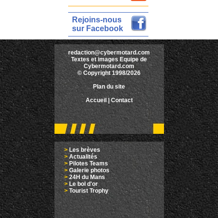
Rejoins-nous
sur Facebook
redaction@cybermotard.com
Textes et images Equipe de
Cybermotard.com
© Copyright 1998/2026
Plan du site
Accueil
|
Contact
>
Les brèves
>
Actualités
>
Pilotes Teams
>
Galerie photos
>
24H du Mans
>
Le bol d'or
>
Tourist Trophy