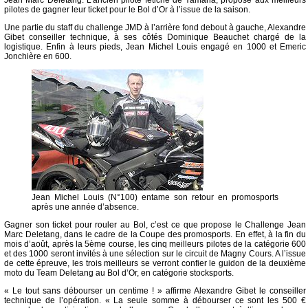
Jean Marc Deletang. L’ancien pilote fétiche de Yamaha, propose aux meilleurs
pilotes de gagner leur ticket pour le Bol d’Or à l’issue de la saison.
Une partie du staff du challenge JMD à l’arrière fond debout à gauche, Alexandre
Gibet conseiller technique, à ses côtés Dominique Beauchet chargé de la
logistique. Enfin à leurs pieds, Jean Michel Louis engagé en 1000 et Emeric
Jonchière en 600.
Jean Michel Louis (N°100) entame son retour en promosports
après une année d’absence.
Gagner son ticket pour rouler au Bol, c’est ce que propose le Challenge Jean
Marc Deletang, dans le cadre de la Coupe des promosports. En effet, à la fin du
mois d’août, après la 5ème course, les cinq meilleurs pilotes de la catégorie 600
et des 1000 seront invités à une sélection sur le circuit de Magny Cours. A l’issue
de cette épreuve, les trois meilleurs se verront confier le guidon de la deuxième
moto du Team Deletang au Bol d’Or, en catégorie stocksports.
« Le tout sans débourser un centime ! » affirme Alexandre Gibet le conseiller
technique de l’opération. « La seule somme à débourser ce sont les 500 €