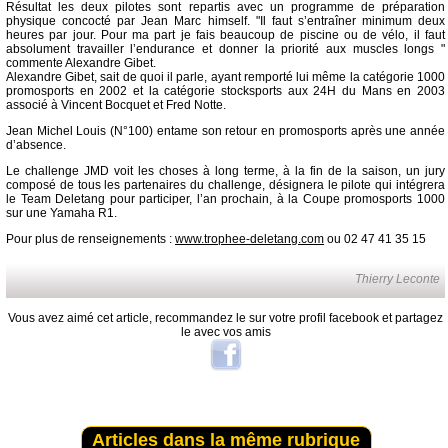
Résultat les deux pilotes sont repartis avec un programme de préparation
physique concocté par Jean Marc himself. "Il faut s’entraîner minimum deux
heures par jour. Pour ma part je fais beaucoup de piscine ou de vélo, il faut
absolument travailler l’endurance et donner la priorité aux muscles longs "
commente Alexandre Gibet.
Alexandre Gibet, sait de quoi il parle, ayant remporté lui même la catégorie 1000
promosports en 2002 et la catégorie stocksports aux 24H du Mans en 2003
associé à Vincent Bocquet et Fred Notte.
Jean Michel Louis (N°100) entame son retour en promosports après une année
d’absence.
Le challenge JMD voit les choses à long terme, à la fin de la saison, un jury
composé de tous les partenaires du challenge, désignera le pilote qui intégrera
le Team Deletang pour participer, l’an prochain, à la Coupe promosports 1000
sur une Yamaha R1.
Pour plus de renseignements :
www.trophee-deletang.com
ou 02 47 41 35 15
Thierry Leconte
Vous avez aimé cet article, recommandez le sur votre profil facebook et partagez
le avec vos amis
Articles dans la même rubrique