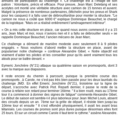
annuels de participation au challenge ». Ce challenge est à l’image de son
patron : Volontaire, précis et efficace. Pour preuve, Jean Marc Deletang et ses
acolytes ont monté une véritable structure avec camion de 15 tonnes et auvent.
Malgré la présence de nombreux partenaires, (Michelin pour les pneus et Shark
pour les casques) il a fallu user de débrouillardise pour monter la structure. "Le
camion ne nous a coûté que 6000 €" explique Dominique Beauchet, le chargé
de la logistique. "Mais on a réalisé entièrement l’aménagement intérieur".
« On a mis cette structure en place, car quand nous avons commencé il y a 15
ans, Jean Marc et moi, nous n’avions rien et il a fallu se débrouiller seuls » se
rappelle Dominique Beauchet, l’ancien mécano de Jean Marc.
Ce challenge a démarré de manière modeste avec seulement 8 à 9 pilotes
engagés. « Nous voulions d’abord mettre la structure en place, avant de
populariser notre challenge » continue Alexandre Gibet. « Notre objectif est
vraiment d’aider les pilotes et les conseiller pour qu’ils aient vraiment tous les
atouts pour se battre devant. »
Eymeric Jonchière (N°21) attaque sa quatrième saison en promosports, dont 3
avec la marque aux diapasons.
Il reste encore du chemin à parcourir, puisque la première course des
promosports , à Carole, ne s’est pas très bien passée pour les deux lauréats du
challenge JMD. En effet Emeric Jonchière (N°21), troisième sur la ligne de
départ, s’accroche avec Patrick Piot. Reparti dernier, il passe le reste de la
course à refaire son retard pour terminer 16ème. " Il a bien roulé, mais au 17ème
tour il a commencé à donner des signes de fatigue" commente Alexandre Gibet.
Le début de saison est semble-t-il plus laborieux pour Jean Michel Louis, absent
des circuits depuis un an. 7ème sur la grille de départ, il résiste bien jusqu’au
10ème tour et ensuite " Il s’est effondré physiquement, il avait les avant bras
tétanisés. Les courses de promos sont plus dures puisque désormais elles font
25 tours. Et sur un circuit comme Carole il faut tenir le rythme." assène Alexandre.