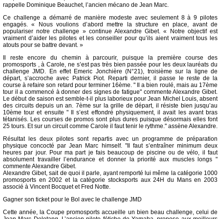
rappelle Dominique Beauchet, l’ancien mécano de Jean Marc.
Ce challenge a démarré de manière modeste avec seulement 8 à 9 pilotes
engagés. « Nous voulions d’abord mettre la structure en place, avant de
populariser notre challenge » continue Alexandre Gibet. « Notre objectif est
vraiment d’aider les pilotes et les conseiller pour qu’ils aient vraiment tous les
atouts pour se battre devant. »
Il reste encore du chemin à parcourir, puisque la première course des
promosports , à Carole, ne s’est pas très bien passée pour les deux lauréats du
challenge JMD. En effet Emeric Jonchière (N°21), troisième sur la ligne de
départ, s’accroche avec Patrick Piot. Reparti dernier, il passe le reste de la
course à refaire son retard pour terminer 16ème. " Il a bien roulé, mais au 17ème
tour il a commencé à donner des signes de fatigue" commente Alexandre Gibet.
Le début de saison est semble-t-il plus laborieux pour Jean Michel Louis, absent
des circuits depuis un an. 7ème sur la grille de départ, il résiste bien jusqu’au
10ème tour et ensuite " Il s’est effondré physiquement, il avait les avant bras
tétanisés. Les courses de promos sont plus dures puisque désormais elles font
25 tours. Et sur un circuit comme Carole il faut tenir le rythme." assène Alexandre.
Résultat les deux pilotes sont repartis avec un programme de préparation
physique concocté par Jean Marc himself. "Il faut s’entraîner minimum deux
heures par jour. Pour ma part je fais beaucoup de piscine ou de vélo, il faut
absolument travailler l’endurance et donner la priorité aux muscles longs "
commente Alexandre Gibet.
Alexandre Gibet, sait de quoi il parle, ayant remporté lui même la catégorie 1000
promosports en 2002 et la catégorie stocksports aux 24H du Mans en 2003
associé à Vincent Bocquet et Fred Notte.
Gagner son ticket pour le Bol avec le challenge JMD
Cette année, la Coupe promosports accueille un bien beau challenge, celui de