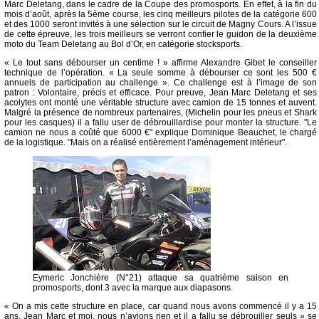
Marc Deletang, dans le cadre de la Coupe des promosports. En effet, à la fin du
mois d’août, après la 5ème course, les cinq meilleurs pilotes de la catégorie 600
et des 1000 seront invités à une sélection sur le circuit de Magny Cours. A l’issue
de cette épreuve, les trois meilleurs se verront confier le guidon de la deuxième
moto du Team Deletang au Bol d’Or, en catégorie stocksports.
« Le tout sans débourser un centime ! » affirme Alexandre Gibet le conseiller
technique de l’opération. « La seule somme à débourser ce sont les 500 €
annuels de participation au challenge ». Ce challenge est à l’image de son
patron : Volontaire, précis et efficace. Pour preuve, Jean Marc Deletang et ses
acolytes ont monté une véritable structure avec camion de 15 tonnes et auvent.
Malgré la présence de nombreux partenaires, (Michelin pour les pneus et Shark
pour les casques) il a fallu user de débrouillardise pour monter la structure. "Le
camion ne nous a coûté que 6000 €" explique Dominique Beauchet, le chargé
de la logistique. "Mais on a réalisé entièrement l’aménagement intérieur".
Eymeric Jonchière (N°21) attaque sa quatrième saison en
promosports, dont 3 avec la marque aux diapasons.
« On a mis cette structure en place, car quand nous avons commencé il y a 15
ans, Jean Marc et moi, nous n’avions rien et il a fallu se débrouiller seuls » se