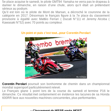
5e place acquise le samedi, le pilote GMT94 Yamaha ne verra pas le drapeau à
damier le dimanche, en raison d’une chute, alors qu’il était un prétendant
sérieux au podium.
Qu’il est loin où le pilote de Mont de Marsan, a décroché le couronne de la
catégorie en 2017. Désormais le français figure à la 7e place du classement
provisoire à égalité avec Mattéo Ferrari ( Ducati N°11) et Jeremy Alcoba (
Kawasaki N°52) avec 70 points au compteur.
Un point et puis c’est tout...pour Corentin Perolari
Corentin Perolari
poursuit son bonhomme de chemin dans un championnat
mondial supersport particulièrement relevé.
Le Français glane 1 point lors de la course du samedi et termine P16 le
dimanche. Ce résultat met certainement en évidence les lacunes de sa Honda
600RR face aux nouvelles machines concurrentes, plus performantes.
–
Classement du WSSP après MOST