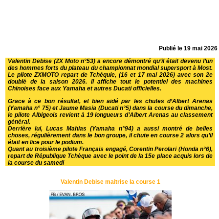
Publié le
19 mai 2026
Valentin Debise (ZX Moto n°53) a encore démontré qu’il était devenu l’un
des hommes forts du plateau du championnat mondial supersport à Most.
Le pilote ZXMOTO repart de Tchéquie, (16 et 17 mai 2026) avec son 2e
doublé de la saison 2026. Il affiche tout le potentiel des machines
Chinoises face aux Yamaha et autres Ducati officielles.
Grace à ce bon résultat, et bien aidé par les chutes d’Albert Arenas
(Yamaha n° 75) et Jaume Masia (Ducati n°5) dans la course du dimanche,
le pilote Albigeois revient à 19 longueurs d’Albert Arenas au classement
général.
Derrière lui, Lucas Mahias (Yamaha n°94) a aussi montré de belles
choses, régulièrement dans le bon groupe, il chute en course 2 alors qu’il
était en lice pour le podium.
Quant au troisième pilote Français engagé, Corentin Perolari (Honda n°6),
repart de République Tchèque avec le point de la 15e place acquis lors de
la course du samedi
Valentin Debise maitrise la course 1