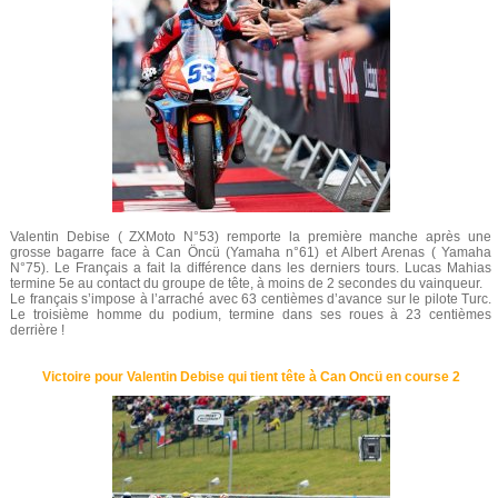
Valentin Debise ( ZXMoto N°53) remporte la première manche après une
grosse bagarre face à Can Öncü (Yamaha n°61) et Albert Arenas ( Yamaha
N°75). Le Français a fait la différence dans les derniers tours. Lucas Mahias
termine 5e au contact du groupe de tête, à moins de 2 secondes du vainqueur.
Le français s’impose à l’arraché avec 63 centièmes d’avance sur le pilote Turc.
Le troisième homme du podium, termine dans ses roues à 23 centièmes
derrière !
Victoire pour Valentin Debise qui tient tête à Can Oncü en course 2