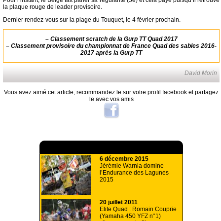
Pour l’instant, le Belge fait parler sa régularité (5e) et cela paye puisqu’il retrouve
la plaque rouge de leader provisoire.
Dernier rendez-vous sur la plage du Touquet, le 4 février prochain.
–
Classement scratch de la Gurp TT Quad 2017
–
Classement provisoire du championnat de France Quad des sables 2016-
2017 après la Gurp TT
David Morin
Vous avez aimé cet article, recommandez le sur votre profil facebook et partagez
le avec vos amis
A lire aussi
6 décembre 2015
Jérémie Warnia domine
l’Endurance des Lagunes
2015
20 juillet 2011
Elite Quad : Romain Couprie
(Yamaha 450 YFZ n°1)