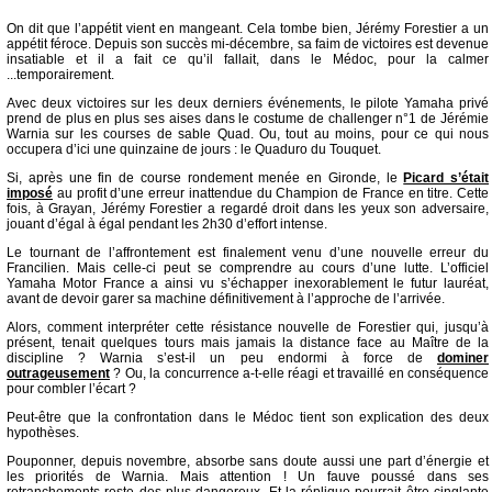
On dit que l’appétit vient en mangeant. Cela tombe bien, Jérémy Forestier a un
appétit féroce. Depuis son succès mi-décembre, sa faim de victoires est devenue
insatiable et il a fait ce qu’il fallait, dans le Médoc, pour la calmer
...temporairement.
Avec deux victoires sur les deux derniers événements, le pilote Yamaha privé
prend de plus en plus ses aises dans le costume de challenger n°1 de Jérémie
Warnia sur les courses de sable Quad. Ou, tout au moins, pour ce qui nous
occupera d’ici une quinzaine de jours : le Quaduro du Touquet.
Si, après une fin de course rondement menée en Gironde, le
Picard s’était
imposé
au profit d’une erreur inattendue du Champion de France en titre. Cette
fois, à Grayan, Jérémy Forestier a regardé droit dans les yeux son adversaire,
jouant d’égal à égal pendant les 2h30 d’effort intense.
Le tournant de l’affrontement est finalement venu d’une nouvelle erreur du
Francilien. Mais celle-ci peut se comprendre au cours d’une lutte. L’officiel
Yamaha Motor France a ainsi vu s’échapper inexorablement le futur lauréat,
avant de devoir garer sa machine définitivement à l’approche de l’arrivée.
Alors, comment interpréter cette résistance nouvelle de Forestier qui, jusqu’à
présent, tenait quelques tours mais jamais la distance face au Maître de la
discipline ? Warnia s’est-il un peu endormi à force de
dominer
outrageusement
? Ou, la concurrence a-t-elle réagi et travaillé en conséquence
pour combler l’écart ?
Peut-être que la confrontation dans le Médoc tient son explication des deux
hypothèses.
Pouponner, depuis novembre, absorbe sans doute aussi une part d’énergie et
les priorités de Warnia. Mais attention ! Un fauve poussé dans ses