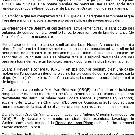
retranchements reste des plus dangereux. Et la réplique pourrait être cinglante
sur la Côte d’Opale. Une bonne manière de ponctuer une saison après trois
rendez-vous (Loon Plage, St Léger de Balson et Grayan) loin de ses attentes.
Il n’empêche que les complexes face à l’Ogre de la catégorie s’estompent et que
Forestier a montré la voie à suivre aux autres pilotes de niveau équivalent.
La différence entre Jérémy et ces derniers, actuellement, résulte sans doute des
entames de course - un vrai point fort chez le premier - ou du brin de chance (de
fiabilité mécanique) nécessaire.
Peu à l’aise en début de course, souffrant des bras, Florian Mangeot (Yamaha) a
ainsi effectué une fin d’épreuve tonitruante, les trous apparaissant. Une allure lui
permettant de remonter à la deuxième place finale, à une cinquantaine de
secondes du vainqueur. Mais sa réserve face à la rapidité des tracés lors des
premiers tours demeure un handicap sérieux pour viser la plus haute marche.
Quant à Keveen Rochereau (CRQF), en lice pour le podium, c’est une casse
moteur qui l’a poussé à interrompre son effort au cours du dernier passage sur la
plage (Moteur). Or, la vélocité du Charentais est connue et pourrait lui permettre
de briguer mieux.
Cet abandon a permis à Mike Van Grinsven (CRQF) de récupérer le troisième
rang sous le drapeau à damier. Une réelle performance du Hollandais pour sa
découverte des lieux. De même pour Edgars Mengelis (Yamaha By Rapport),
excellent 4e. L’Estonien Champion d’Europe de Quadcross 2017 poursuit son
apprentissage de la discipline et vu ses qualités, son ascension n’est pas finie.
Dans le team Drag’On Yamaha et en l’absence d’Antoine Cheurlin (vainqueur en
2016), Randy Naveaux s’est montré en retrait. Nous espérions davantage du
Wallon après avoir remporté la
Ronde de Loon Plage
mais il faudra sûrement
encore attendre un peu.