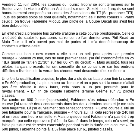
Vendredi 11 juin 2004, les courses du Tourist Trophy se sont terminées sur le
Senior, avec la victoire d’Adrian Archibald sur une Suzuki. Les français se sont
honorablement comportés au cours des 2 semaines du T.T.(Se prononce TiTi).
Tous les pilotes solos se sont qualifiés, notamment les « news comers ». Parmi
ceux ci on trouve Fabienne Migout, une pilote de la Coupe Ducati qui s’est très
bien débrouillée.
En effet c’est la première fois qu’elle s’aligne à cette course prestigieuse. Celle ci
a décidé de sauter le pas après sa rencontre l’an dernier avec Phil Read au
Moto Tour. « Il m’a ouvert pas mal de portes et il m’a donné beaucoup de
contacts » affirme-t-elle.
Comme tout bon « new comer » elle a eu un petit peur après son premier
roulage « Samedi 29 mai, lors de mon premier essai, j’ai été chronométrée en 25
‘ (La qualif se fait en 21’30’’ sur les 60 km du circuit) ». Mais aussitôt, tous les
pilotes français présents, lui ont conseillé de se concentrer sur les endroits
difficiles « Ils m’ont dit, tu verras les chronos vont descendre d’eux mêmes ».
Une fois la qualification acquise, le plus dur a été de se battre pour finir la course
« En 600 production, il a plu un peu au 1er tour et on a pas su si la course n’allait
pas être réduite à deux tours, cela nous a un peu perturbé pour le
ravitaillement. » En fin de compte Fabienne termine 64ème sur 71 pilotes
classés.
Par contre en 600 Junior (supersports), Fabienne s’est mieux défendue « En
course j’ai rattrapé deux concurrents dans les deux derniers tours et je me suis
bien bagarrée. Là j’ai eu vraiment des sensations fortes. » Cette course a été un
peu fatigante pour la française, puisque « 4 tours au T.T. cela représente 240 km
et on reste une heure en selle ». Mais physiquement Fabienne n’a pas été trop
marquée par cette épreuve « j’ai fait du Karaté dans le temps, cela m’a servi, en
fait le plus dur est de rester concentrée pendant toute la durée de la course ». En
600 junior, Fabienne pointe à la 57ème place sur 61 pilotes classés.