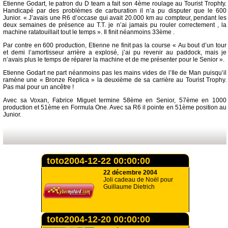
Etienne Godart, le patron du D team a fait son 4ème roulage au Tourist Trophty.
Handicapé par des problèmes de carburation il n’a pu disputer que le 600
Junior. « J’avais une R6 d’occase qui avait 20.000 km au compteur, pendant les
deux semaines de présence au T.T. je n’ai jamais pu rouler correctement , la
machine ratatouillait tout le temps ». Il finit néanmoins 33ème .
Par contre en 600 production, Etienne ne finit pas la course « Au bout d’un tour
et demi l’amortisseur arrière a explosé, j’ai pu revenir au paddock, mais je
n’avais plus le temps de réparer la machine et de me présenter pour le Senior ».
Etienne Godart ne part néanmoins pas les mains vides de l’Ile de Man puisqu’il
ramène une « Bronze Replica » la deuxième de sa carrière au Tourist Trophy.
Pas mal pour un ancêtre !
Avec sa Voxan, Fabrice Miguet termine 58ème en Senior, 57ème en 1000
production et 51ème en Formula One. Avec sa R6 il pointe en 51ème position au
Junior.
toto2004-12-22 00:00:00
22 décembre 2004
Joli cadeau de Noël pour
Guillaume Dietrich
toto2004-12-20 00:00:00