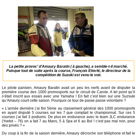
La petite provoc’ d’Amaury Baratin ( à gauche), a semble-t-il marché.
Puisque tout de suite après la course, François Etterlé, le directeur de la
compétition de Suzuki est venu le voir.
Le pilote parisien, Amaury Baratin avait un peu les nerfs avant de disputer la
première course des 1000 promosports sur le circuit de Carole. A tel point qu’il
s’était inscrit aux essais avec une Yamaha ! En fait c’est bien sur une Suzsuki
qu’Amaury court cette saison. Pourquoi ce tour de passe passe volontaire ?
« L’année dernière j’ai fini 5ème au classement général des 1000 promosports
en ayant disputé 5 courses sur les 7 que comptait le championnat. Sur ces 5
courses j’ai fait 3 podiums. De plus en endurance avec le team JLC endurance
(Yvetot – 76) on a fait 7 au Mans, 5 à Spa et 6 au Bol ! c’est pas mal non, pour
des privés ? »
Du coup à la fin de la saison dernière, Amaury décroche son téléphone et fait le