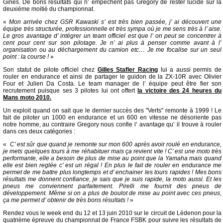
Ginès. De bons résultats qui n’ empêchent pas Gregory de rester lucide sur la
deuxième moitié du championnat.
«
Mon arrivée chez GSR Kawaski s’ est très bien passée, j’ ai découvert une
équipe très structurée, professionnelle et très sympa où je me sens très à l’ aise.
Le gros avantage d’ intégrer un team officiel est que l’ on peut se concentrer à
cent pour cent sur son pilotage. Je n’ ai plus à penser comme avant à l’
organisation ou au déchargement du camion etc… Je me focalise sur un seul
point : la course !
»
Son statut de pilote officiel chez
Gilles Stafler Racing
lui a aussi permis de
rouler en endurance et ainsi de partager le guidon de la ZX-10R avec Olivier
Four et Julien Da Costa. Le team manager de l’ équipe peut être fier son
recrutement puisque ses 3 pilotes lui ont offert
la victoire des 24 heures du
Mans moto 2010.
Un exploit quand on sait que le dernier succès des "Verts" remonte à 1999 ! Le
fait de piloter un 1000 en endurance et un 600 en vitesse ne désoriente pas
notre homme, au contraire Gregory nous confie l’ avantage qu’ il trouve à rouler
dans ces deux catégories :
«
C’ est sûr que quand je remonte sur mon 600 après avoir roulé en endurance,
je mets quelques tours à me réhabituer mais ça revient vite ! C’ est une moto très
performante, elle a besoin de plus de mise au point que la Yamaha mais quand
elle est bien reglée c’ est un régal ! En plus le fait de rouler en endurance me
permet de me battre plus longtemps et d’ enchainer les tours rapides ! Mes bons
résultats me donnent confiance, je sais que je suis rapide, la moto aussi. Et les
pneus me conviennent parfaitement. Pirelli me fournit des pneus de
développement. Même si on a plus de boulot de mise au point avec ces pneus,
ça me permet d’ obtenir de très bons résultats !
»
Rendez vous le week end du 12 et 13 juin 2010 sur le circuit de Lédenon pour la
quatrième épreuve du championnat de France FSBK pour suivre les résultats de