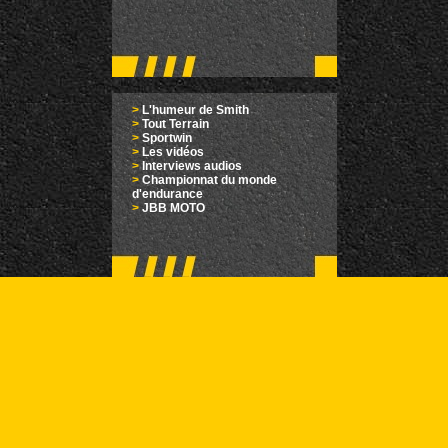
>
L'humeur de Smith
>
Tout Terrain
>
Sportwin
>
Les vidéos
>
Interviews audios
>
Championnat du monde
d'endurance
>
JBB MOTO