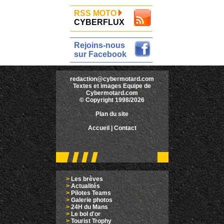
RSS MOTO
CYBERFLUX
Rejoins-nous
sur Facebook
redaction@cybermotard.com
Textes et images Equipe de
Cybermotard.com
© Copyright 1998/2026
Plan du site
Accueil
|
Contact
>
Les brèves
>
Actualités
>
Pilotes Teams
>
Galerie photos
>
24H du Mans
>
Le bol d'or
>
Tourist Trophy