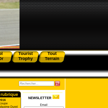
ol
Tourist
Tout
Or
Trophy
Terrain
 rubrique
NEWSLETTER
2016
 coupe
Email
 Maxime Duret