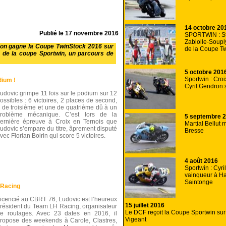
14 octobre 20
Publié le
17 novembre 2016
SPORTWIN : S
Zabiolle-Soupl
anon gagne la Coupe TwinStock 2016 sur
de la Coupe T
 de la coupe Sportwin, un parcours de
5 octobre 201
Sportwin : Croi
dium !
Cyril Gendron 
udovic grimpe 11 fois sur le podium sur 12
ossibles : 6 victoires, 2 places de second,
 de troisième et une de quatrième dû à un
roblème mécanique. C’est lors de la
5 septembre 
ernière épreuve à Croix en Ternois que
Martial Bellut m
udovic s’empare du titre, âprement disputé
Bresse
vec Florian Boirin qui score 5 victoires.
4 août 2016
Sportwin : Cyri
vainqueur à Ha
Saintonge
 Racing
icencié au CBRT 76, Ludovic est l’heureux
15 juillet 2016
résident du Team LH Racing, organisateur
Le DCF reçoit la Coupe Sportwin sur l
e roulages. Avec 23 dates en 2016, il
Vigeant
ropose des weekends à Carole, Clastres,