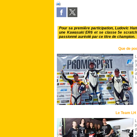
Pour sa première participation, Ludovic H
une Kawasaki ER6 et se classe 5e scratch
passionné auréolé par ce titre de champion.
Que de po
L
p
3
p
d
L
a
Le Team LH
L
p
d
p