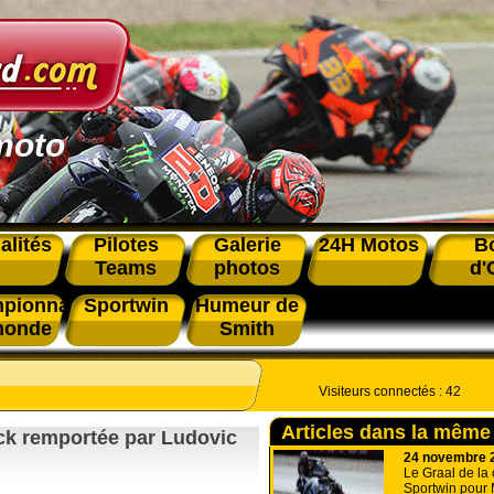
moto
alités
Pilotes
Galerie
24H Motos
B
Teams
photos
d'
pionnat
Sportwin
Humeur de
monde
Smith
Visiteurs connectés :
42
Articles dans la même
k remportée par Ludovic
24 novembre 
Le Graal de la
Sportwin pour