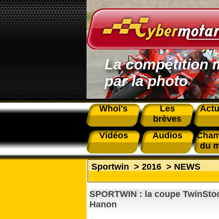
La compétition 
par la photo
Whoi's
Les
Actu
brèves
Vidéos
Audios
Cham
du 
Sportwin
>
2016
>
NEWS
SPORTWIN : la coupe TwinStoc
Hanon