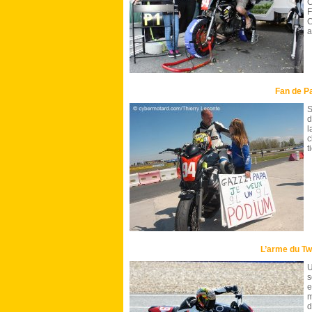
C
F
C
a
Fan de Pa
S
d
l
c
t
L’arme du Tw
U
s
e
m
d