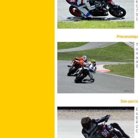
f
C
7
S
1
Pneumatiqu
T
r
a
A
S
Son parco
E
s
E
P
2
C