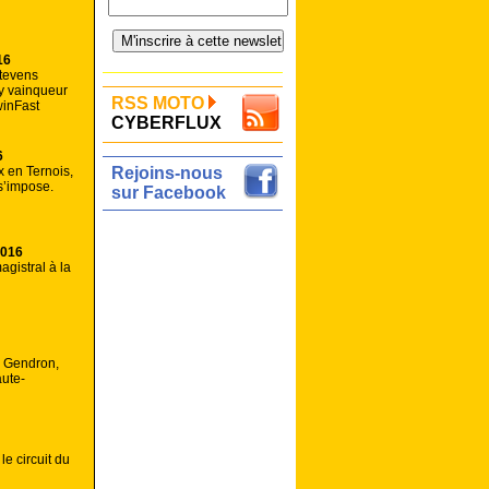
16
tevens
y vainqueur
RSS MOTO
winFast
CYBERFLUX
6
x en Ternois,
Rejoins-nous
s’impose.
sur Facebook
2016
agistral à la
l Gendron,
ute-
e circuit du