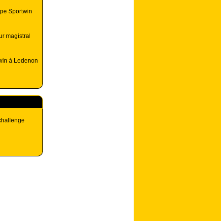
upe Sportwin
ur magistral
twin à Ledenon
challenge