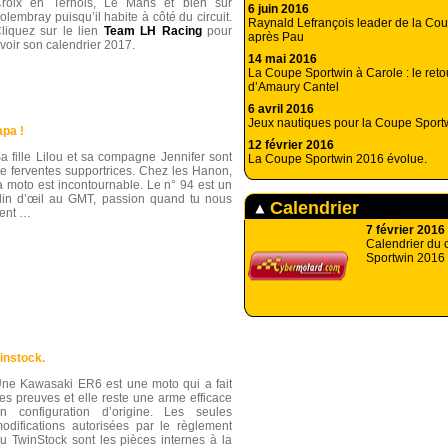
roix en Ternois, Le Mans et bien sûr
6 juin 2016
olembray puisqu’il habite à côté du circuit.
Raynald Lefrançois leader de la Co
liquez sur le lien
Team LH Racing
pour
après Pau
voir son calendrier 2017.
14 mai 2016
La Coupe Sportwin à Carole : le reto
d’Amaury Cantel
6 avril 2016
Jeux nautiques pour la Coupe Spor
pa !
12 février 2016
a fille Lilou et sa compagne Jennifer sont
La Coupe Sportwin 2016 évolue.
e ferventes supportrices. Chez les Hanon,
a moto est incontournable. Le n° 94 est un
lin d’œil au GMT, passion quand tu nous
Calendrier
ient …
7 février 2016
Calendrier du 
Sportwin 2016
instock.
ne Kawasaki ER6 est une moto qui a fait
es preuves et elle reste une arme efficace
n configuration d’origine. Les seules
odifications autorisées par le règlement
u TwinStock sont les pièces internes à la