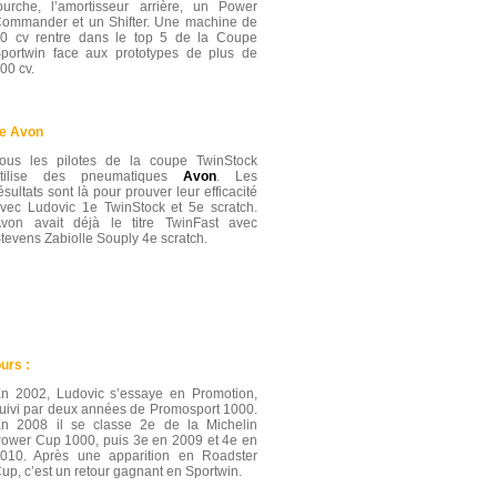
ourche, l’amortisseur arrière, un Power
ommander et un Shifter. Une machine de
0 cv rentre dans le top 5 de la Coupe
portwin face aux prototypes de plus de
00 cv.
e Avon
ous les pilotes de la coupe TwinStock
utilise des pneumatiques
Avon
. Les
ésultats sont là pour prouver leur efficacité
vec Ludovic 1e TwinStock et 5e scratch.
von avait déjà le titre TwinFast avec
tevens Zabiolle Souply 4e scratch.
urs :
n 2002, Ludovic s’essaye en Promotion,
uivi par deux années de Promosport 1000.
n 2008 il se classe 2e de la Michelin
ower Cup 1000, puis 3e en 2009 et 4e en
010. Après une apparition en Roadster
up, c’est un retour gagnant en Sportwin.