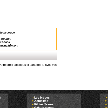
de la coupe
a coupe :
cebook
twinclub.com
otre profil facebook et partagez le avec vos
m
>
Les brèves
>
>
Actualités
>
>
Pilotes Teams
>
>
Galerie photos
>