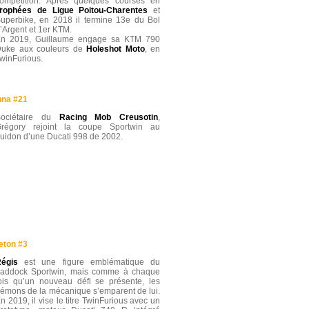
ompétition. Après quelques courses en
rophées de Ligue Poitou-Charentes
et
uperbike, en 2018 il termine 13e du Bol
’Argent et 1er KTM.
n 2019, Guillaume engage sa KTM 790
uke aux couleurs de
Holeshot Moto
, en
winFurious.
nna #21
Sociétaire du
Racing Mob Creusotin
,
régory rejoint la coupe Sportwin au
uidon d’une Ducati 998 de 2002.
eton #3
égis
est une figure emblématique du
addock Sportwin, mais comme à chaque
ois qu’un nouveau défi se présente, les
émons de la mécanique s’emparent de lui.
n 2019, il vise le titre TwinFurious avec un