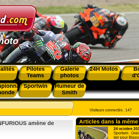
moto
alités
Pilotes
Galerie
24H Motos
B
Teams
photos
d'
pionnat
Sportwin
Humeur de
monde
Smith
Visiteurs connectés :
147
Articles dans la même
INFURIOUS amène de
24 octobre 20
Sportwin : Grela
der pour Blasc