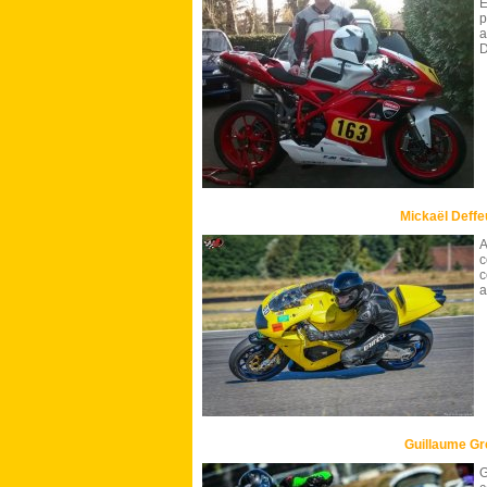
E
p
a
D
Mickaël Deffeu
A
c
c
a
Guillaume Gr
G