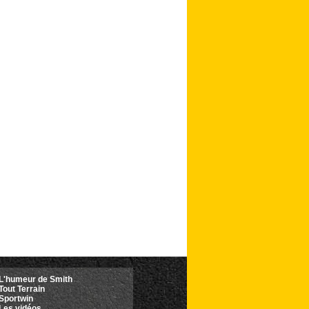
L'humeur de Smith
Tout Terrain
Sportwin
Les vidéos