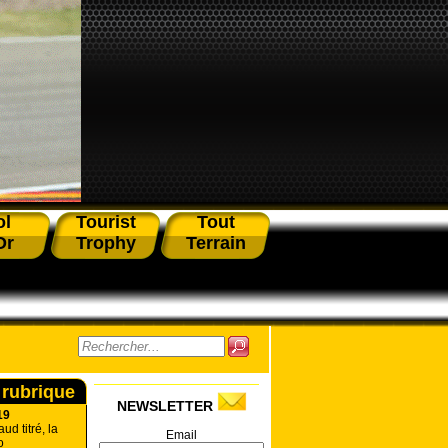
ol
Tourist
Tout
Or
Trophy
Terrain
 rubrique
NEWSLETTER
19
ud titré, la
Email
o