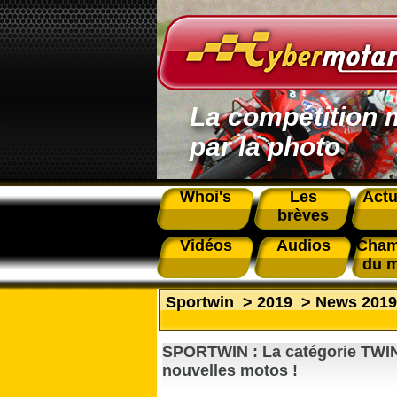
La compétition 
par la photo
Whoi's
Les
Actu
brèves
Vidéos
Audios
Cham
du 
Sportwin
>
2019
>
News 2019
SPORTWIN : La catégorie TW
nouvelles motos !