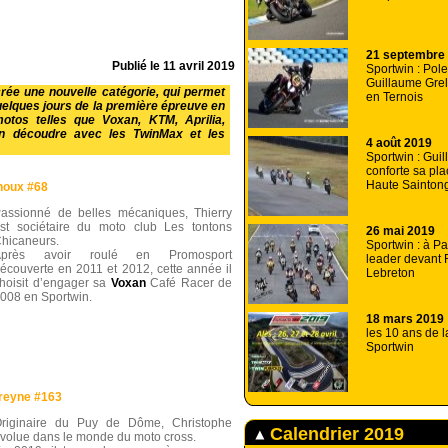
21 septembre
Publié le
11 avril 2019
Sportwin : Pol
Guillaume Grel
rée une nouvelle catégorie, qui permet
en Ternois
uelques jours de la première épreuve en
otos telles que Voxan, KTM, Aprilia,
 en découdre avec les TwinMax et les
4 août 2019
Sportwin : Gui
conforte sa pla
Haute Sainton
noux #68
assionné de belles mécaniques, Thierry
st sociétaire du moto club Les tontons
26 mai 2019
hicaneurs.
Sportwin : à P
Après avoir roulé en Promosport
leader devant 
écouverte en 2011 et 2012, cette année il
Lebreton
hoisit d’engager sa
Voxan
Café Racer de
008 en Sportwin.
18 mars 2019
les 10 ans de 
Sportwin
reyne #163
riginaire du Puy de Dôme, Christophe
Calendrier 2019
volue dans le monde du moto cross.