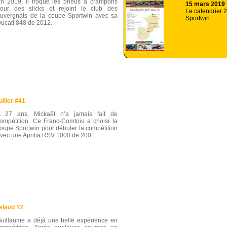
n 2019, il troque les pneus à crampons
15 mars 2019
our des slicks et rejoint le club des
Le calendrier 
uvergnats de la coupe Sportwin avec sa
Sportwin
ucati 848 de 2012.
iller #41
 27 ans, Mickaël n’a jamais fait de
ompétition. Ce Franc-Comtois a choisi la
oupe Sportwin pour débuter la compétition
vec une Aprilia RSV 1000 de 2001.
elaud #2
uillaume a déjà une belle expérience en