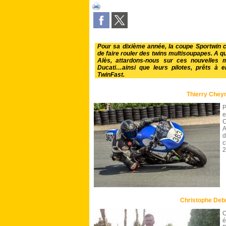
Pour sa dixième année, la coupe Sportwin c
de faire rouler des twins multisoupapes. A q
Alès, attardons-nous sur ces nouvelles m
Ducati…ainsi que leurs pilotes, prêts à
TwinFast.
Thierry Chey
P
e
C
d
c
2
Christophe Deb
O
é