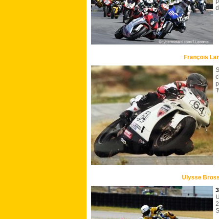
p
d
François La
c
p
T
Ulysse Bross
3
U
2
S