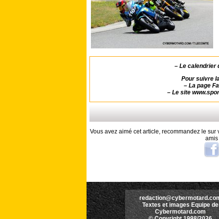
–
Le calendrier 
Pour suivre l
–
La page
Fa
–
Le site
www.spor
Vous avez aimé cet article, recommandez le sur v
amis
redaction@cybermotard.co
Textes et images Equipe de
Cybermotard.com
© Copyright 1998/2026