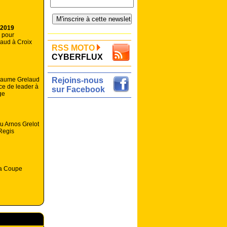
 2019
e pour
aud à Croix
RSS MOTO
CYBERFLUX
llaume Grelaud
Rejoins-nous
ce de leader à
sur Facebook
ge
au Arnos Grelot
Regis
la Coupe