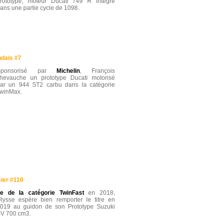
rototype, moteur Ducati 749 R intégré
ans une partie cycle de 1098.
ndais #7
Sponsorisé par
Michelin
, François
hevauche un prototype Ducati motorisé
ar un 944 ST2 carbu dans la catégorie
winMax.
ier #110
e de la catégorie TwinFast
en 2018,
lysse espère bien remporter le titre en
019 au guidon de son Prototype Suzuki
V 700 cm3.