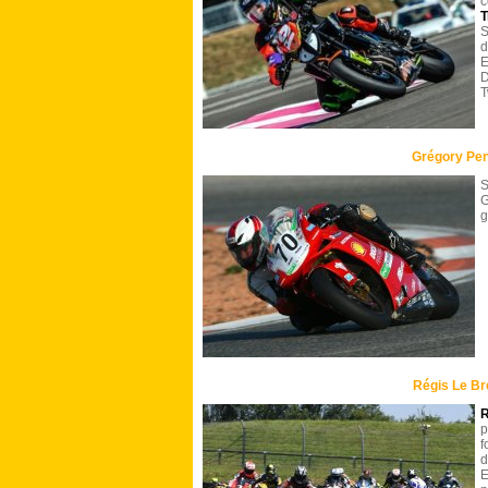
c
T
S
d
E
D
T
Grégory Pe
G
g
Régis Le Br
R
p
f
d
E