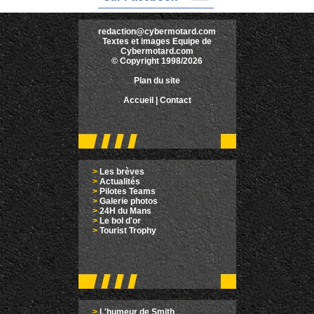
redaction@cybermotard.com
Textes et images Equipe de
Cybermotard.com
© Copyright 1998/2026
Plan du site
Accueil
|
Contact
>
Les brèves
>
Actualités
>
Pilotes Teams
>
Galerie photos
>
24H du Mans
>
Le bol d'or
>
Tourist Trophy
>
L'humeur de Smith