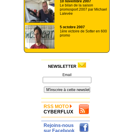
10 novembre 2007
Le bilan de la saison
promosport 2007 par Michael
Lalevée
5 octobre 2007
1ère victoire de Sotter en 600
promo
NEWSLETTER
Email
RSS MOTO
CYBERFLUX
Rejoins-nous
sur Facebook