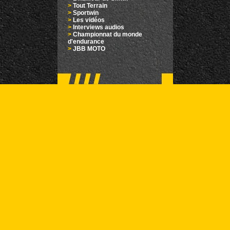
>
Tout Terrain
>
Sportwin
>
Les vidéos
>
Interviews audios
>
Championnat du monde
d'endurance
>
JBB MOTO