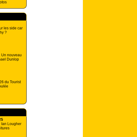
motos
r les side car
phy ?
 : Un nouveau
hael Dunlop
26 du Tourist
oulée
25
: Ian Lougher
oitures