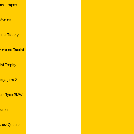
rist Trophy
rêve en
urist Trophy
car au Tourist
ist Trophy
 engagera 2
 team Tyco BMW
ton en
chez Quattro