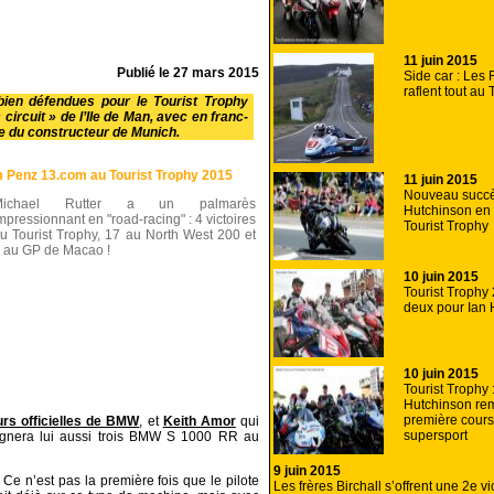
11 juin 2015
Publié le
27 mars 2015
Side car : Les 
raflent tout au
ien défendues pour le Tourist Trophy
 circuit » de l’Ile de Man, avec en franc-
e du constructeur de Munich.
am Penz 13.com au Tourist Trophy 2015
11 juin 2015
Nouveau succè
Michael Rutter a un palmarès
Hutchinson en 
mpressionnant en "road-racing" : 4 victoires
Tourist Trophy
u Tourist Trophy, 17 au North West 200 et
 au GP de Macao !
10 juin 2015
Tourist Trophy 
deux pour Ian 
10 juin 2015
Tourist Trophy 
Hutchinson rem
première cour
urs officielles de BMW
, et
Keith Amor
qui
supersport
 alignera lui aussi trois BMW S 1000 RR au
9 juin 2015
 Ce n’est pas la première fois que le pilote
Les frères Birchall s’offrent une 2e vi