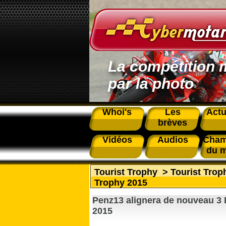
La compétition 
par la photo
Whoi's
Les
Actu
brèves
Vidéos
Audios
Cham
du 
Tourist Trophy
>
Tourist Tro
Trophy 2015
Penz13 alignera de nouveau 3
2015