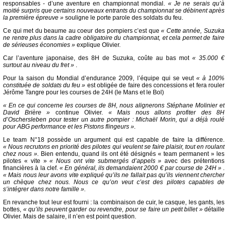
responsables - d’une aventure en championnat mondial.
« Je ne serais qu’à
moitié surpris que certains nouveaux entrants du championnat se débinent après
la première épreuve »
souligne le porte parole des soldats du feu.
Ce qui met du beaume au coeur des pompiers c’est que
« Cette année, Suzuka
ne rentre plus dans la cadre obligatoire du championnat, et cela permet de faire
de sérieuses économies »
explique Olivier.
Car l’aventure japonaise, des 8H de Suzuka, coûte au bas mot
« 35.000 €
surtout au niveau du fret »
.
Pour la saison du Mondial d’endurance 2009, l’équipe qui se veut
« à 100%
constituée de soldats du feu »
est obligée de faire des concessions et fera rouler
Jérôme Tangre pour les courses de 24H (le Mans et le Bol)
« En ce qui concerne les courses de 8H, nous alignerons Stéphane Molinier et
David Brière »
continue Olivier.
« Mais nous allons profiter des 8H
d’Oschersleben pour tester un autre pompier : Michaël Morin, qui a déjà roulé
pour ABG performance et les Pistons flingeurs ».
Le team N°18 possède un argument qui est capable de faire la différence.
« Nous recrutons en priorité des pilotes qui veulent se faire plaisir, tout en roulant
chez nous ».
Bien entendu, quand ils ont été désignés « team permanent » les
pilotes « vite »
« Nous ont vite submergés d’appels »
avec des prétentions
financières à la clef.
« En général, ils demandaient 2000 € par course de 24H »
.
« Mais nous leur avons vite expliqué qu’ils ne fallait pas qu’ils viennent chercher
un chèque chez nous. Nous ce qu’on veut c’est des pilotes capables de
s’intégrer dans notre famille ».
En revanche tout leur est fourni : la combinaison de cuir, le casque, les gants, les
bottes,
« qu’ils peuvent garder ou revendre, pour se faire un petit billet »
détaille
Olivier. Mais de salaire, il n’en est point question.