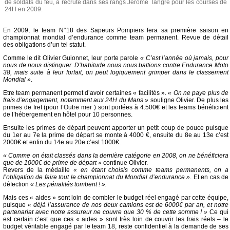
de soldats du feu, a recruté dans ses rangs Jérôme Tangre pour les courses de
24H en 2009.
En 2009, le team N°18 des Sapeurs Pompiers fera sa première saison en
championnat mondial d’endurance comme team permanent. Revue de détail
des obligations d’un tel statut.
Comme le dit Olivier Guionnet, leur porte parole
« C’est l’année où jamais, pour
nous de nous distinguer. D’habitude nous nous battions contre Endurance Moto
38, mais suite à leur forfait, on peut logiquement grimper dans le classement
Mondial »
.
Etre team permanent permet d’avoir certaines « facilités ».
« On ne paye plus de
frais d’engagement, notamment aux 24H du Mans »
souligne Olivier. De plus les
primes de fret (pour l’Outre mer ) sont portées à 4.500€ et les teams bénéficient
de l’hébergement en hôtel pour 10 personnes.
Ensuite les primes de départ peuvent apporter un petit coup de pouce puisque
du 1er au 7e la prime de départ se monte à 4000 €, ensuite du 8e au 13e c’est
2000€ et enfin du 14e au 20e c’est 1000€.
« Comme on était classés dans la dernière catégorie en 2008, on ne bénéficiera
que de 1000€ de prime de départ »
continue Olivier.
Revers de la médaille
« en étant choisis comme teams permanents, on a
l’obligation de faire tout le championnat du Mondial d’endurance »
. Et en cas de
défection
« Les pénalités tombent ! ».
Mais ces « aides » sont loin de combler le budget réel engagé par cette équipe,
puisque
« déjà l’assurance de nos deux camions est de 6000€ par an, et notre
partenariat avec notre assureur ne couvre que 30 % de cette somme ! »
Ce qui
est certain c’est que ces « aides » sont très loin de couvrir les frais réels – le
budget véritable engagé par le team 18, reste confidentiel à la demande de ses