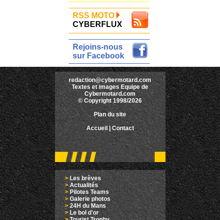
RSS MOTO
CYBERFLUX
Rejoins-nous
sur Facebook
redaction@cybermotard.com
Textes et images Equipe de
Cybermotard.com
© Copyright 1998/2026
Plan du site
Accueil
|
Contact
>
Les brèves
>
Actualités
>
Pilotes Teams
>
Galerie photos
>
24H du Mans
>
Le bol d'or
>
Tourist Trophy