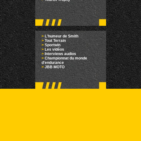
>
L'humeur de Smith
>
Tout Terrain
>
Sportwin
>
Les vidéos
>
Interviews audios
>
Championnat du monde
d'endurance
>
JBB MOTO