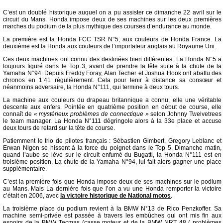
C’est un doublé historique auquel on a pu assister ce dimanche 22 avril sur le
circuit du Mans. Honda impose deux de ses machines sur les deux premières
marches du podium de la plus mythique des courses d’endurance au monde.
La première est la Honda FCC TSR N°5, aux couleurs de Honda France. La
deuxième est la Honda aux couleurs de l’importateur anglais au Royaume Uni.
Ces deux machines ont connu des destinées bien différentes. La Honda N°5 a
toujours figuré dans le Top 3, avant de prendre la tête suite à la chute de la
Yamaha N°94. Depuis Freddy Foray, Alan Techer et Joshua Hook ont abattu des
chronos en 1’41 régulièrement. Cela pour tenir à distance sa consœur et
néanmoins adversaire, la Honda N°111, qui termine à deux tours.
La machine aux couleurs du drapeau britannique a connu, elle une véritable
descente aux enfers. Pointée en quatrième position en début de course, elle
connaît de
« mystérieux problèmes de connectique »
selon Johnny Twelvetrees
le team manager. La Honda N°111 dégringole alors à la 33e place et accuse
deux tours de retard sur la tête de course.
Patiemment le trio de pilotes français : Sébastien Gimbert, Gregory Leblanc et
Erwan Nigon se hissent à la force du poignet dans le Top 5. Dimanche matin,
quand l’aube se lève sur le circuit enfumé du Bugatti, la Honda N°111 est en
troisième position. La chute de la Yamaha N°94, lui fait alors gagner une place
supplémentaire.
C’est la première fois que Honda impose deux de ses machines sur le podium
au Mans. Mais La dernière fois que l’on a vu une Honda remporter la victoire
c’était en 2006, avec
la victoire historique de National motos
.
La troisième place du podium revient à la BMW N°13 de Rico Penzkoffer. Sa
machine semi-privée est passée à travers les embûches qui ont mis fin aux
espoirs de la BMW Tecmas (casse moteur et de la BMW NRT 48 ( problèmes