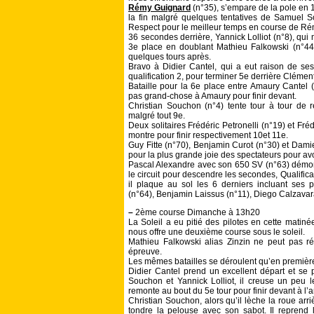
Rémy Guignard
(n°35), s’empare de la pole en 
la fin malgré quelques tentatives de Samuel S
Respect pour le meilleur temps en course de Ré
36 secondes derrière, Yannick Lolliot (n°8), qu
3e place en doublant Mathieu Falkowski (n°4
quelques tours après.
Bravo à Didier Cantel, qui a eut raison de s
qualification 2, pour terminer 5e derrière Clément
Bataille pour la 6e place entre Amaury Cantel (
pas grand-chose à Amaury pour finir devant.
Christian Souchon (n°4) tente tour à tour de r
malgré tout 9e.
Deux solitaires Frédéric Petronelli (n°19) et Fréd
montre pour finir respectivement 10et 11e.
Guy Fitte (n°70), Benjamin Curot (n°30) et Dam
pour la plus grande joie des spectateurs pour avo
Pascal Alexandre avec son 650 SV (n°63) démont
le circuit pour descendre les secondes, Qualifica
il plaque au sol les 6 derniers incluant ses p
(n°64), Benjamin Laissus (n°11), Diego Calzavar
–
2ème course Dimanche à 13h20
La Soleil a eu pitié des pilotes en cette matiné
nous offre une deuxième course sous le soleil.
Mathieu Falkowski alias Zinzin ne peut pas ré
épreuve.
Les mêmes batailles se déroulent qu’en premiè
Didier Cantel prend un excellent départ et se
Souchon et Yannick Lolliot, il creuse un peu l
remonte au bout du 5e tour pour finir devant à l’a
Christian Souchon, alors qu’il lèche la roue arri
tondre la pelouse avec son sabot. Il reprend 