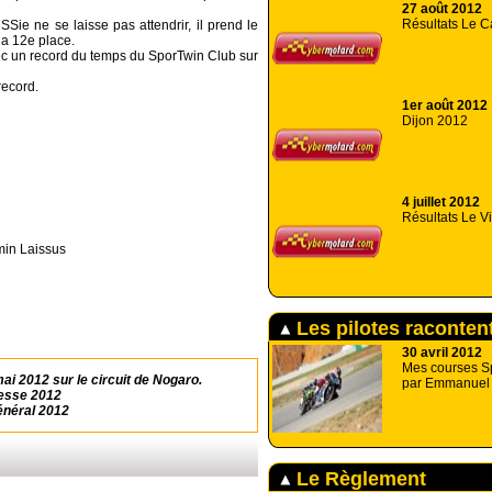
27 août 2012
Résultats Le C
ie ne se laisse pas attendrir, il prend le
la 12e place.
ec un record du temps du SporTwin Club sur
record.
1er août 2012
Dijon 2012
n
4 juillet 2012
Résultats Le V
min Laissus
Les pilotes racontent
30 avril 2012
Mes courses Sp
i 2012 sur le circuit de Nogaro.
par Emmanuel 
esse 2012
néral 2012
Le Règlement