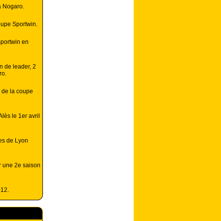
à Nogaro.
oupe Sportwin.
Sportwin en
 de leader, 2
ro.
 de la coupe
ès le 1er avril
es de Lyon
r une 2e saison
012.