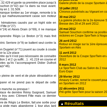
1:32.429 et garde sa première place jusqu’à
Galerie photo de la coupe Sportwin 
ouchon (n°42) qui l’a dans sa roue avant.
10 juillet 2012
my en 1 :31.509.
Chronos pulvérisés au Vigeant en c
i manque tomber au 1er virage, remonte à la
4) qui malheureusement casse son moteur
30 mai 2012
La galerie photos de la 2e épreuve 
es hématomes causés par un hight side en
Bresse des 28 et 29 avril 2012.
 Fitte (n°27).
24 mai 2012
n°24) et Alexis Drain (n°69), il ne manque
Samuel Souchon confirme sa position
victoires en Coupe SporTwin à Noga
eprendre Régis Le Breton (n°3) mais finit
26 avril 2012
éric Serriere (n°9) se battent seul contre la
Retour en image sur la 1ère épreuve
Sportwin en Alès
ien Dugelet (n°71) jouent au coude à coude
11 avril 2012
ir la 12e place
Ouverture de la Coupe SporTwin en Al
re qu’il n’est pas nécessaire de connaitre
2012
tion 1 et 2 ça suffit…1 : 41.219 en course et
otes qu’ils l’accompagnent Didier Duthoit
8 mars 2012
a(n°46).
Le SporTwin Club au Salon du 2 rou
Euro Expo
e pleine de vent et de pluie dévastatrice et
29 février 2012
Amaury Cantel, remet le couvert pou
parer et ne prend pas le départ de cette
en Sportwin en 2012
22 décembre 2011
re manche ou presque !
Pré-grille SporTwin pour la saison 2
 place 4e derrière Rémy Guignard, Samuel
e trou avec Clément Fitte mais ce dernier
rrivée.
ère de Régis Le Breton, fait une sortie pour
Résultats
la piste mais abandonne 1 tour plus tard