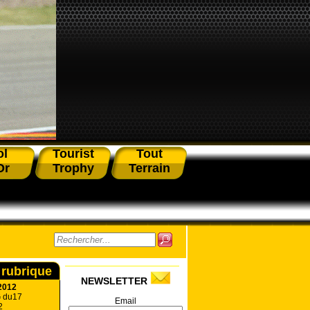
ol
Tourist
Tout
Or
Trophy
Terrain
 rubrique
NEWSLETTER
2012
G du17
Email
2