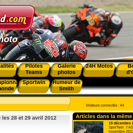
moto
alités
Pilotes
Galerie
24H Motos
B
Teams
photos
d'
pionnat
Sportwin
Humeur de
monde
Smith
Visiteurs connectés :
44
Articles dans la même
les 28 et 29 avril 2012
10 décembre 
SporTwin : l’A
novembre 201