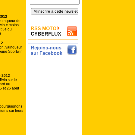
2012
 vainqueur de
win « moins
RSS MOTO
t 3e du
)
CYBERFLUX
12
n, vainqueur
Rejoins-nous
coupe Sportwin
sur Facebook
e 2012
Twin sur le
card au
5 et 26 aout
 bourguignons
diums sur leurs