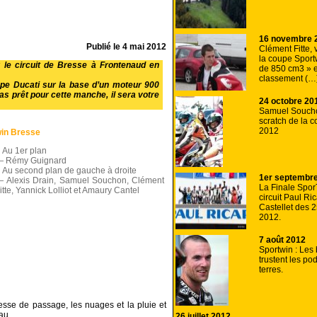
16 novembre 
Publié le
4 mai 2012
Clément Fitte,
la coupe Sport
r le
circuit de Bresse
à Frontenaud en
de 850 cm3 » e
classement (…
ype Ducati sur la base d’un moteur 900
as prêt pour cette manche, il sera votre
24 octobre 20
Samuel Soucho
scratch de la 
2012
in Bresse
Au 1er plan
 Rémy Guignard
Au second plan de gauche à droite
1er septembr
 Alexis Drain, Samuel Souchon, Clément
La Finale Spor
itte, Yannick Lolliot et Amaury Cantel
circuit Paul Ri
Castellet des 2
2012.
7 août 2012
Sportwin : Les
trustent les po
terres.
tesse de passage, les nuages et la pluie et
au.
26 juillet 2012