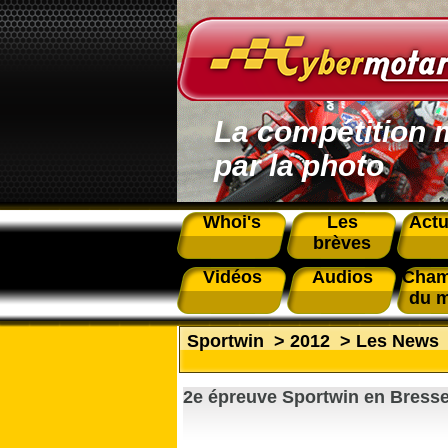
La compétition 
par la photo
Whoi's
Les
Actu
brèves
Vidéos
Audios
Cham
du 
Sportwin
>
2012
>
Les News
2e épreuve Sportwin en Bresse 