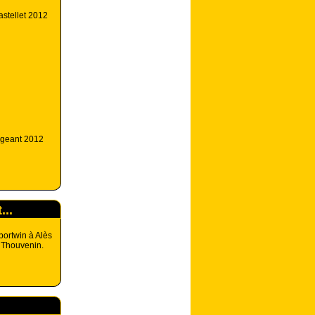
astellet 2012
igeant 2012
...
ortwin à Alès
Thouvenin.