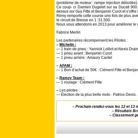
(problème de moteur : rampe injection déboitée).
Ce coup- ci Damien Dugelet sur sa Ducati 900 SS
dessus sur Guy Fitte et Benjamin Curot et s’offre 
Rémy remporte cette course une fois de plus av
le circuit de Bresse en 1 :31.500.
Nous vous attendons en 2013 pour améliorer le 
Fabrice Merlin
Les partenaires récompensent les Pilotes :
–
Michelin :
— 1 train de pneu : Yannick Lolliot et Alexis Drai
— 1 pneu avant : Benjamin Curot
— 1 pneu arrière : Amaury Cantel
–
AFAM :
— 1 Bon d’achat de 50€ : Clément Fitte et Benja
–
Ramzy Team :
— 1 roulage : Clément Fitte
–
Les pilotes :
— Élection de la plus belle moto : Patrice Denis.
–
Prochain rendez-vous les 12 et 13 ma
–
Résultats Br
–
Classement gé