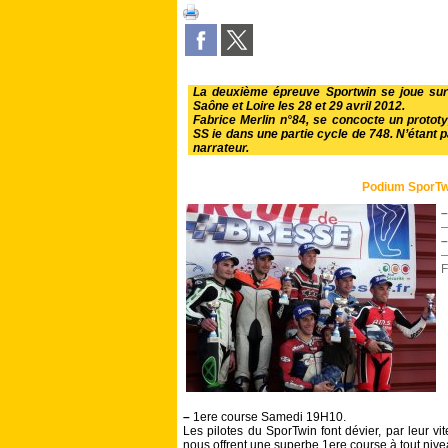
La deuxième épreuve Sportwin se joue su
Saône et Loire les 28 et 29 avril 2012.
Fabrice Merlin n°84, se concocte un protot
SS ie dans une partie cycle de 748. N’étant p
narrateur.
Podium SporTw
–
—
–
—
F
–
1ere course Samedi 19H10.
Les pilotes du SporTwin font dévier, par leur vi
nous offrent une superbe 1ere course à tout nive