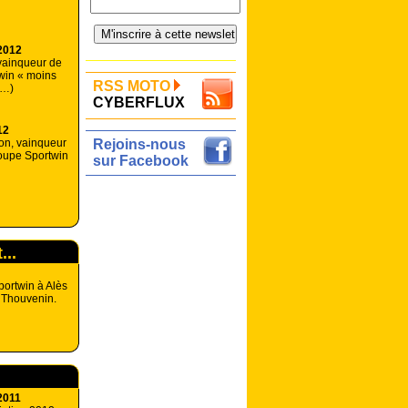
2012
 vainqueur de
win « moins
RSS MOTO
(…)
CYBERFLUX
12
n, vainqueur
Rejoins-nous
coupe Sportwin
sur Facebook
...
ortwin à Alès
Thouvenin.
2011