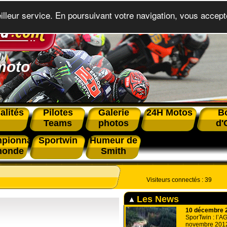
eilleur service. En poursuivant votre navigation, vous accepte
moto
alités
Pilotes
Galerie
24H Motos
B
Teams
photos
d'
pionnat
Sportwin
Humeur de
monde
Smith
Visiteurs connectés :
39
Les News
10 décembre 
SporTwin : l’A
novembre 201