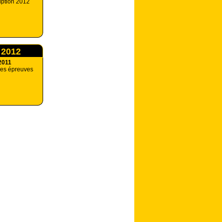
iption 2012
 2012
2011
des épreuves