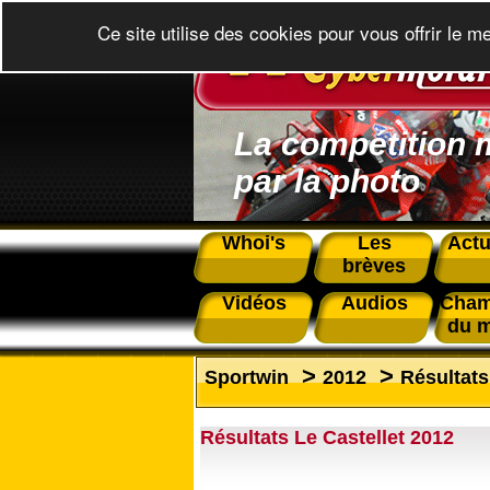
Ce site utilise des cookies pour vous offrir le m
La compétition 
par la photo
Whoi's
Les
Actu
brèves
Vidéos
Audios
Cham
du 
>
>
Sportwin
2012
Résultats
Résultats Le Castellet 2012