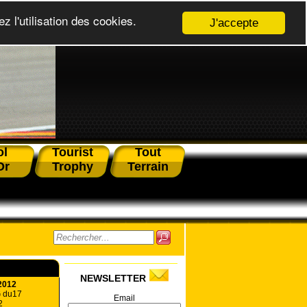
z l'utilisation des cookies.
J'accepte
ol
Tourist
Tout
Or
Trophy
Terrain
NEWSLETTER
2012
G du17
Email
2