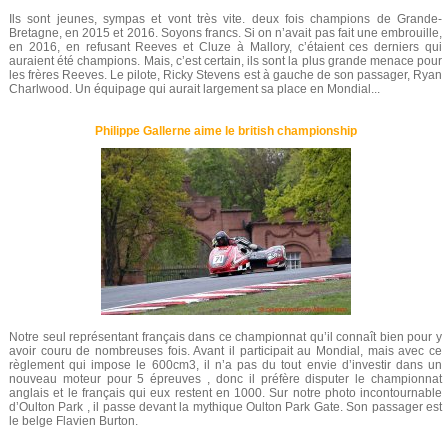
Ils sont jeunes, sympas et vont très vite. deux fois champions de Grande-
Bretagne, en 2015 et 2016. Soyons francs. Si on n’avait pas fait une embrouille,
en 2016, en refusant Reeves et Cluze à Mallory, c’étaient ces derniers qui
auraient été champions. Mais, c’est certain, ils sont la plus grande menace pour
les frères Reeves. Le pilote, Ricky Stevens est à gauche de son passager, Ryan
Charlwood. Un équipage qui aurait largement sa place en Mondial...
Philippe Gallerne aime le british championship
Notre seul représentant français dans ce championnat qu’il connaît bien pour y
avoir couru de nombreuses fois. Avant il participait au Mondial, mais avec ce
règlement qui impose le 600cm3, il n’a pas du tout envie d’investir dans un
nouveau moteur pour 5 épreuves , donc il préfère disputer le championnat
anglais et le français qui eux restent en 1000. Sur notre photo incontournable
d’Oulton Park , il passe devant la mythique Oulton Park Gate. Son passager est
le belge Flavien Burton.