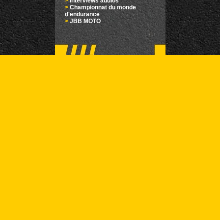
>
Interviews audios
>
Championnat du monde
d'endurance
>
JBB MOTO