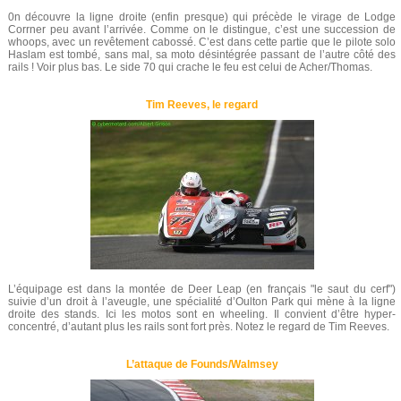
0n découvre la ligne droite (enfin presque) qui précède le virage de Lodge
Corrner peu avant l’arrivée. Comme on le distingue, c’est une succession de
whoops, avec un revêtement cabossé. C’est dans cette partie que le pilote solo
Haslam est tombé, sans mal, sa moto désintégrée passant de l’autre côté des
rails ! Voir plus bas. Le side 70 qui crache le feu est celui de Acher/Thomas.
Tim Reeves, le regard
L’équipage est dans la montée de Deer Leap (en français "le saut du cerf")
suivie d’un droit à l’aveugle, une spécialité d’Oulton Park qui mène à la ligne
droite des stands. Ici les motos sont en wheeling. Il convient d’être hyper-
concentré, d’autant plus les rails sont fort près. Notez le regard de Tim Reeves.
L’attaque de Founds/Walmsey