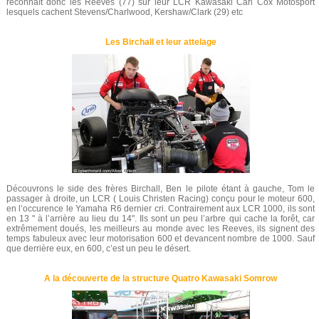
reconnaît donc les Reeves (77) sur leur LCR Kawasaki Carl Cox Motosport
lesquels cachent Stevens/Charlwood, Kershaw/Clark (29) etc
Les Birchall et leur attelage
Découvrons le side des frères Birchall, Ben le pilote étant à gauche, Tom le
passager à droite, un LCR ( Louis Christen Racing) conçu pour le moteur 600,
en l’occurence le Yamaha R6 dernier cri. Contrairement aux LCR 1000, ils sont
en 13 " à l’arrière au lieu du 14". Ils sont un peu l’arbre qui cache la forêt, car
extrêmement doués, les meilleurs au monde avec les Reeves, ils signent des
temps fabuleux avec leur motorisation 600 et devancent nombre de 1000. Sauf
que derrière eux, en 600, c’est un peu le désert.
A la découverte de la structure Quatro Kawasaki Somrow