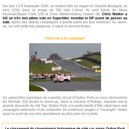
Sur leur LCR Kawasaki 1000, un moteur très en vogue en Grande-Bretagne, ils
sont (100) dans le virage de Old Hall Corner. Ils sont suivis de Steve
Kershaw/Stuart Clark (29) et Chris Walker/Aslhey Hawes (9).
Chris Walker a
été un très bon pilote solo en Superbike mondial et GP avant de passer au
side
. Après des débuts compliqués il pointe parmi les tout meilleurs. Au warm-
up, sur une piste très piégeuse, il signe le second temps.
Petit tour à la campagne
Un aspect très bucolique du superbe circuit d’Oulton Park où nous découvrons
les Birchall (16) durant le warm-up, dans la chicane d’Hislops, laquelle suit la
grande descente de Hill Top. Oulton Park a la particularité d’être situé dans une
campagne vallonnée et de comporter de nombreux virages à "l’aveugle". Notez
aussi le point de vue des spectateurs au plus près de la piste.
Le classement du championnat britannique de side car après Oulton Park