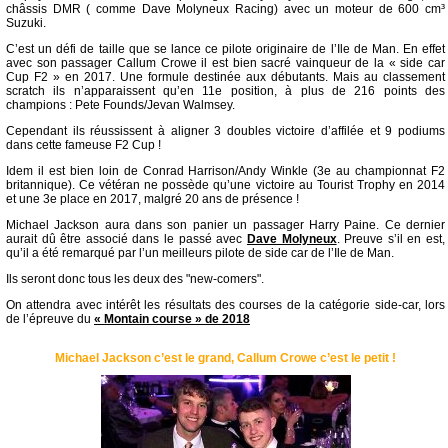
châssis DMR ( comme Dave Molyneux Racing) avec un moteur de 600 cm³
Suzuki.
C’est un défi de taille que se lance ce pilote originaire de l’Ile de Man. En effet
avec son passager Callum Crowe il est bien sacré vainqueur de la « side car
Cup F2 » en 2017. Une formule destinée aux débutants. Mais au classement
scratch ils n’apparaissent qu’en 11e position, à plus de 216 points des
champions : Pete Founds/Jevan Walmsey.
Cependant ils réussissent à aligner 3 doubles victoire d’affilée et 9 podiums
dans cette fameuse F2 Cup !
Idem il est bien loin de Conrad Harrison/Andy Winkle (3e au championnat F2
britannique). Ce vétéran ne possède qu’une victoire au Tourist Trophy en 2014
et une 3e place en 2017, malgré 20 ans de présence !
Michael Jackson aura dans son panier un passager Harry Paine. Ce dernier
aurait dû être associé dans le passé avec
Dave Molyneux
. Preuve s’il en est,
qu’il a été remarqué par l’un meilleurs pilote de side car de l’Ile de Man.
Ils seront donc tous les deux des "new-comers".
On attendra avec intérêt les résultats des courses de la catégorie side-car, lors
de l’épreuve du
« Montain course » de 2018
Michael Jackson c’est le grand, Callum Crowe c’est le petit !