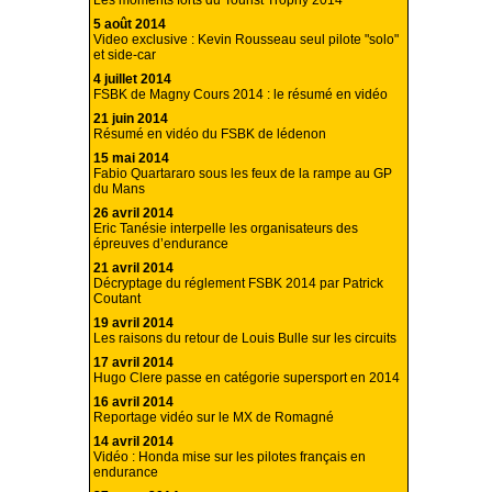
Les moments forts du Tourist Trophy 2014
5 août 2014
Video exclusive : Kevin Rousseau seul pilote "solo"
et side-car
4 juillet 2014
FSBK de Magny Cours 2014 : le résumé en vidéo
21 juin 2014
Résumé en vidéo du FSBK de lédenon
15 mai 2014
Fabio Quartararo sous les feux de la rampe au GP
du Mans
26 avril 2014
Eric Tanésie interpelle les organisateurs des
épreuves d’endurance
21 avril 2014
Décryptage du réglement FSBK 2014 par Patrick
Coutant
19 avril 2014
Les raisons du retour de Louis Bulle sur les circuits
17 avril 2014
Hugo Clere passe en catégorie supersport en 2014
16 avril 2014
Reportage vidéo sur le MX de Romagné
14 avril 2014
Vidéo : Honda mise sur les pilotes français en
endurance