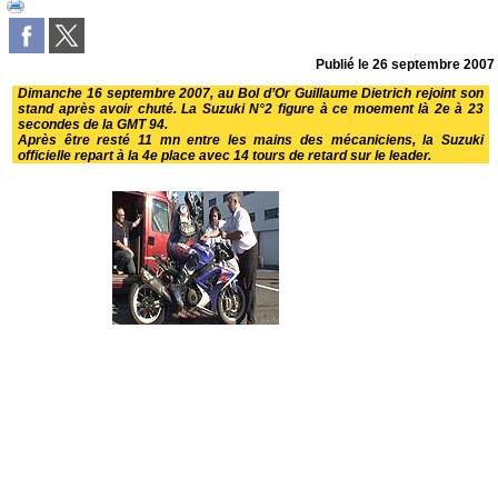
Publié le
26 septembre 2007
Dimanche 16 septembre 2007, au Bol d’Or Guillaume Dietrich rejoint son
stand après avoir chuté. La Suzuki N°2 figure à ce moement là 2e à 23
secondes de la GMT 94.
Après être resté 11 mn entre les mains des mécaniciens, la Suzuki
officielle repart à la 4e place avec 14 tours de retard sur le leader.