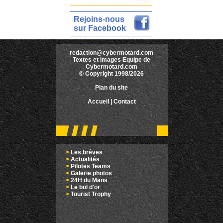
Rejoins-nous
sur Facebook
redaction@cybermotard.com
Textes et images Equipe de
Cybermotard.com
© Copyright 1998/2026
Plan du site
Accueil
|
Contact
>
Les brèves
>
Actualités
>
Pilotes Teams
>
Galerie photos
>
24H du Mans
>
Le bol d'or
>
Tourist Trophy