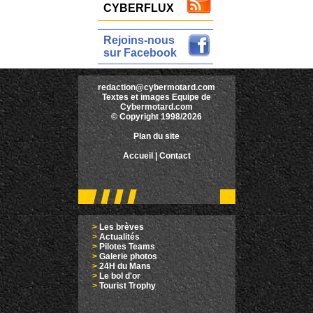
CYBERFLUX
Rejoins-nous
sur Facebook
redaction@cybermotard.com
Textes et images Equipe de
Cybermotard.com
© Copyright 1998/2026
Plan du site
Accueil
|
Contact
>
Les brèves
>
Actualités
>
Pilotes Teams
>
Galerie photos
>
24H du Mans
>
Le bol d'or
>
Tourist Trophy