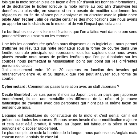
fois que la moto sort en piste de façon d’être sûr d’avoir les bonnes informations ,
et de décharger le boîtier lorsque la moto rentre au box afin d’analyser les
données au plus vite, en séance si on a besoin de modifier rapidement les
réglages ou en fin de séance pour analyser et en discuter avec le pilote notre
pilote
Alan Techer
, afin de valider certaines des modifications que nous avons
pu apporter sur le châssis ou le moteur et de voir l’impact que cela a eu.
Le but final est de voir si les modifications que l’on a faites vont dans le bon sens
pour améliorer au maximum les chronos.
Une fois les données récupérées nous disposons d’un logiciel qui nous permet
d’afficher les résultats sur notre ordinateur sous la forme de courbe dans une
fenêtre centrale principale qui représente tous les capteurs que nous avons
placés ensuite nous avons de petites fenêtres que l’on peut balader sur les
courbes nous permettant la visualisation point par point sur les différentes
portions du circuit.
J’ai actuellement entre 10 et 20 capteurs en fonction des besoins qui
retranscrivent entre 40 et 50 signaux que l’on peut analyser sous forme de
courbe.
Cybermotard
: Comment se passe ta relation avec un staff Japonais ?
Cecile Bombled
: Je suis partie 3 mois au Japon, c’est un pays que j’apprécie
énormément, ils ont une mentalité très différente de la nôtre et je trouve
fantastique de travailler avec des personnes qui n’ont pas la même façon de
penser que nous.
L’équipe est constituée du constructeur de la moto et c’est génial car il est
présent sur toutes les courses. Si nous avons besoin d’une modification majeure
et cela s’est déjà produit, il rentre au Japon, fait fabriquer la pièce et nous
pouvons en disposer rapidement.
Le plus compliqué reste la barrière de la langue, nous parlons tous Anglais mais
chacun parle l’anglais de chez lui.