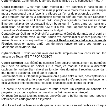
Cybermotard
: Comment es-tu arrivée dans le milieu de la compétition moto ?
Cecile Bombled
: C’est mon papa motard qui m’a transmis la passion de la
moto, je n’ai pas encore le permis mais je pratique le motocross et aussi le super
motard et pourquoi pas à l’avenir la vitesse car j’en ai de plus en plus envie.
Mes premiers pas dans la compétition furent au côté de mon cousin Sébastien
Prulhiere qui a couru en FSBK et EWC. Plus j’avançais dans mes études et plus
il me donnait plus de responsabilité. Un beau jour il m’a mis dans les mains une
acquisition de donnée italienne AIM et il a fallu que j’apprenne à m’en servir.
L’aventure s’est ensuite arrêtée faute de budget.
Contactée par Guillaume Dietrich j’ai assuré sa télémétrie durant 1 an et demi en
FSBK. Ma rencontre avec Laurent Pradon m’a permis d’aller encore plus haut et
arriver là où je suis aujourd’hui. (
Laurent Pradon est le chef mécanicien de
l’équipe
, nous en avons parlé lors de notre rencontre dans ses locaux de
Marsanne en février 2016)
Cybermotard
: Explique-nous avec des mots simples en quoi consiste ton Job
au sein du Team NTS T PROPROJECT
Cecile Bombled
: La télémétrie consiste à enregistrer un maximum de données,
pour cela on installe un boîtier sur la moto, ce module est relié à différents
capteurs, le nombre étant choisi en fonction des données à récolter, cependant
leur nombre est parfois limité par le budget.
Pour la machine sur laquelle je travaille on a placé entre autres, des capteurs sur
suspension avant et arrière qui vont nous permettre d’enregistrer l’enfoncement
et la vitesse d’enfoncement sur tous les tours et tous les points du circuit.
Un capteur de vitesse roue avant et roue arrière, un capteur de contrôle de
poignée de gaz, un capteur de pression de frein avant et arrière, etc…
On récupère aussi tous les signaux envoyés par le boîtier moteur pour pouvoir
retoucher les cartographies d’injection.
Mon travail est de faire en sorte que tous les capteurs soient calibrés à chaque