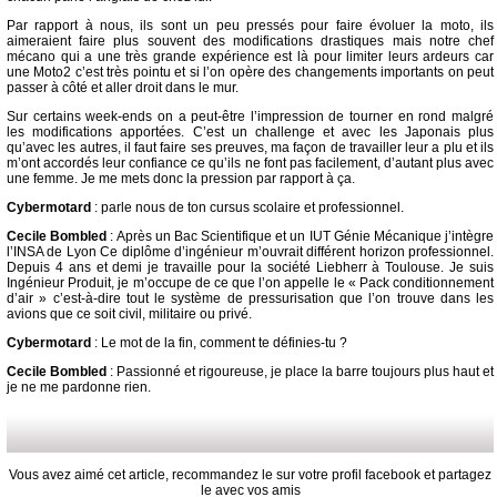
Par rapport à nous, ils sont un peu pressés pour faire évoluer la moto, ils
aimeraient faire plus souvent des modifications drastiques mais notre chef
mécano qui a une très grande expérience est là pour limiter leurs ardeurs car
une Moto2 c’est très pointu et si l’on opère des changements importants on peut
passer à côté et aller droit dans le mur.
Sur certains week-ends on a peut-être l’impression de tourner en rond malgré
les modifications apportées. C’est un challenge et avec les Japonais plus
qu’avec les autres, il faut faire ses preuves, ma façon de travailler leur a plu et ils
m’ont accordés leur confiance ce qu’ils ne font pas facilement, d’autant plus avec
une femme. Je me mets donc la pression par rapport à ça.
Cybermotard
: parle nous de ton cursus scolaire et professionnel.
Cecile Bombled
: Après un Bac Scientifique et un IUT Génie Mécanique j’intègre
l’INSA de Lyon Ce diplôme d’ingénieur m’ouvrait différent horizon professionnel.
Depuis 4 ans et demi je travaille pour la société Liebherr à Toulouse. Je suis
Ingénieur Produit, je m’occupe de ce que l’on appelle le « Pack conditionnement
d’air » c’est-à-dire tout le système de pressurisation que l’on trouve dans les
avions que ce soit civil, militaire ou privé.
Cybermotard
: Le mot de la fin, comment te définies-tu ?
Cecile Bombled
: Passionné et rigoureuse, je place la barre toujours plus haut et
je ne me pardonne rien.
Vous avez aimé cet article, recommandez le sur votre profil facebook et partagez
le avec vos amis