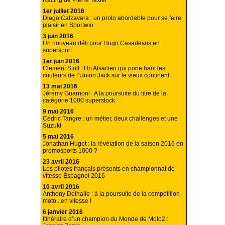
Racing de Pierre Texier
1er juillet 2016
Diego Calzavara : un proto abordable pour se faire
plaisir en Sportwin
3 juin 2016
Un nouveau défi pour Hugo Casadesus en
supersport.
1er juin 2016
Clement Stoll : Un Alsacien qui porte haut les
couleurs de l’Union Jack sur le vieux continent
13 mai 2016
Jérémy Guarnoni : A la poursuite du titre de la
catégorie 1000 superstock
9 mai 2016
Cédric Tangre : un métier, deux challenges et une
Suzuki
5 mai 2016
Jonathan Hugot : la révélation de la saison 2016 en
promosports 1000 ?
23 avril 2016
Les pilotes français présents en championnat de
vitesse Espagnol 2016
10 avril 2016
Anthony Delhalle : à la poursuite de la compétition
moto...en vitesse !
6 janvier 2016
Itinéraire d’un champion du Monde de Moto2 :