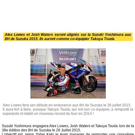
Alex Lowes et Josh Waters seront alignés sur la Suzuki Yoshimura aux
8H de Suzuka 2015. Ils auront comme co-équipier Takuya Tsuda
Alex Lowes fera ses débuts en endurance aux 8H de Suzuka le 26 juillet 2015.
Il aura fort à faire, puisque Takuya Tsuda, qui est son co-équipier, a remporté la
superpole et établi un nouveau record du tour en 2014 !
Suzuki Yoshimura engagera Alex Lowes, Josh Waters et Takuya Tsuda lors de la
38e édition des 8H de Suzuka le 26 Juillet 2015.
L’objectif est, selon Yohei Kato le team manager de remporter une cinquième