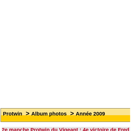
>
>
Protwin
Album photos
Année 2009
2e manche Protwin du Vigeant : 4e victoire de Fred