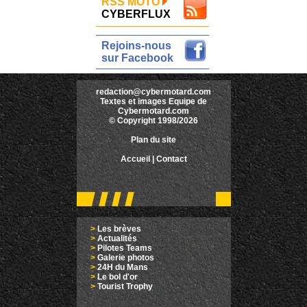
RSS MOTO
CYBERFLUX
Rejoins-nous
sur Facebook
redaction@cybermotard.com
Textes et images Equipe de
Cybermotard.com
© Copyright 1998/2026
Plan du site
Accueil
|
Contact
>
Les brèves
>
Actualités
>
Pilotes Teams
>
Galerie photos
>
24H du Mans
>
Le bol d'or
>
Tourist Trophy