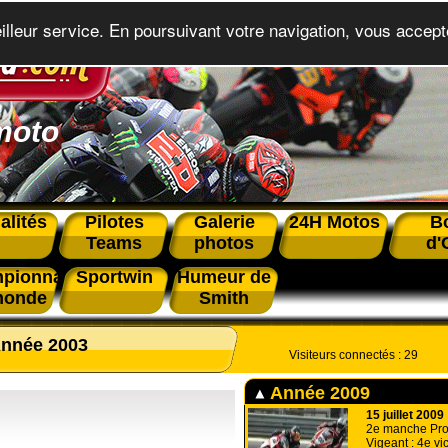
eilleur service. En poursuivant votre navigation, vous accepte
moto
alités
Pilotes
Galerie
24H Motos
B
Teams
photos
d'
pionnat
Sportwin
Humeur de
monde
Smith
nnée 2003
Visiteurs connectés :
29
Année 2009
15 juillet 2009
2e manche Pro
Vigeant : 4e vi