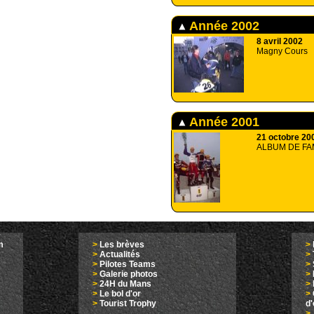
Année 2002
8 avril 2002
Magny Cours
Année 2001
21 octobre 20
ALBUM DE FA
m
>
Les brèves
>
>
Actualités
>
>
Pilotes Teams
>
>
Galerie photos
>
>
24H du Mans
>
>
Le bol d'or
>
>
Tourist Trophy
d
>