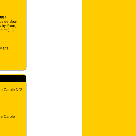
2007
os de Spa-
 by Yann,
e et (…)
 Mans
de Carole N°2
de Carole