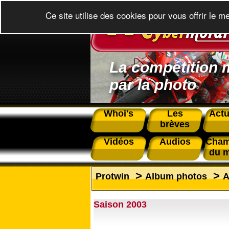
Ce site utilise des cookies pour vous offrir le m
La compétition 
par la photo
Whoi's
Les
Actu
brèves
Vidéos
Audios
Cham
du 
>
>
Protwin
Album photos
A
Saison 2003