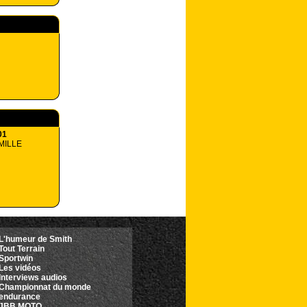
01
MILLE
L'humeur de Smith
Tout Terrain
Sportwin
Les vidéos
Interviews audios
Championnat du monde
'endurance
JBB MOTO