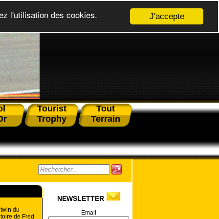
z l'utilisation des cookies.
J'accepte
ol
Tourist
Tout
Or
Trophy
Terrain
NEWSLETTER
twin du
Email
ctoire de Fred