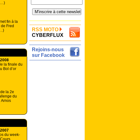
 (…)
et fin à la
 de Fred
RSS MOTO
(…)
CYBERFLUX
Rejoins-nous
sur Facebook
 2008
e la finale du
u Bol d’or
 de la 2e
allenge du
 Arnos
 2007
os du week-
-Cours