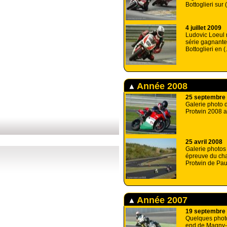
Bottoglieri sur
4 juillet 2009
Ludovic Loeul m
série gagnante
Bottoglieri en 
Année 2008
25 septembre
Galerie photo d
Protwin 2008 a
25 avril 2008
Galerie photos
épreuve du ch
Protwin de Pau
Année 2007
19 septembre
Quelques phot
end de Magny