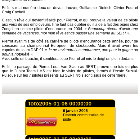
Enfin sur la numéro deux on devrait trouver, Guillaume Dietrich, Olivier Four et
Craig Coxhell.
C’est un rêve qui devient réalité pour Pierrot, et qui prouve la valeur de ce pilote
aux yeux de ses employeurs. Il ne faut pas oublier qu’il a déjà fait des piges chez
Zongshen comme pilote d’endurance en 2004.
« Beaucoup rêvent d’avoir une
semaine de vacances, moi mon rêve est de passer une semaine au SERT ».
Pierrot avait mis de côté sa carrière de pilote d’endurance cette année, pour se
consacrer au championnat Européen de stocksports. Mais il avait averti les
copains du team DAP 91
« Je ne reviendrai en endurance, que pour la gagne ou
pour la notoriété ».
Avec cette embauche, il semblerait que Pierrot ait mis le doigt en plein dedans !
Enfin, le passage de Pierrot Lerat Van Staen au SERT, prouve une fois de plus
que le Junior Team LMS est bien le vivier de pilotes, formés à l’école Suzuki.
Puisque sur les 7 pilotes présents au SERT, trois sont issus de cette filière.
toto2005-01-06 00:00:00
6 janvier 2005
Devenir commissaire de
piste