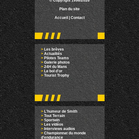
© Copyright 1998/2026
Plan du site
Accueil
|
Contact
>
Les brèves
>
Actualités
>
Pilotes Teams
>
Galerie photos
>
24H du Mans
>
Le bol d'or
>
Tourist Trophy
>
L'humeur de Smith
>
Tout Terrain
>
Sportwin
>
Les vidéos
>
Interviews audios
>
Championnat du monde
d'endurance