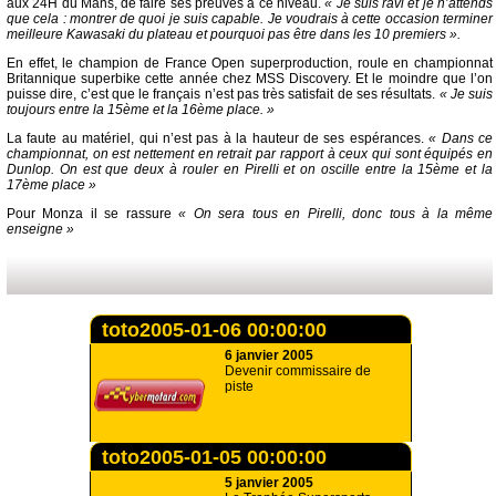
aux 24H du Mans, de faire ses preuves à ce niveau.
« Je suis ravi et je n’attends
que cela : montrer de quoi je suis capable. Je voudrais à cette occasion terminer
meilleure Kawasaki du plateau et pourquoi pas être dans les 10 premiers ».
En effet, le champion de France Open superproduction, roule en championnat
Britannique superbike cette année chez MSS Discovery. Et le moindre que l’on
puisse dire, c’est que le français n’est pas très satisfait de ses résultats.
« Je suis
toujours entre la 15ème et la 16ème place. »
La faute au matériel, qui n’est pas à la hauteur de ses espérances.
« Dans ce
championnat, on est nettement en retrait par rapport à ceux qui sont équipés en
Dunlop. On est que deux à rouler en Pirelli et on oscille entre la 15ème et la
17ème place »
Pour Monza il se rassure
« On sera tous en Pirelli, donc tous à la même
enseigne »
toto2005-01-06 00:00:00
6 janvier 2005
Devenir commissaire de
piste
toto2005-01-05 00:00:00
5 janvier 2005