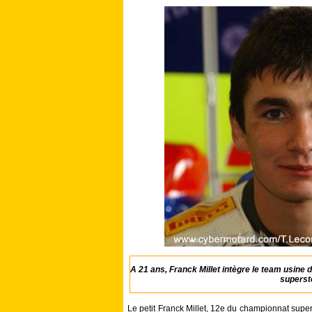
A 21 ans, Franck Millet intègre le team usine
superst
Le petit Franck Millet, 12e du championnat supe