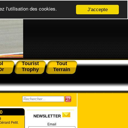
z l'utilisation des cookies.
J'accepte
ol
Tourist
Tout
Or
Trophy
Terrain
30
NEWSLETTER
6
Gérard Petit.
Email