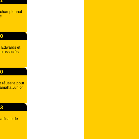
51
e championnat
se
00
: Edwards et
u associés
00
e réussite pour
Yamaha Junior
03
a finale de