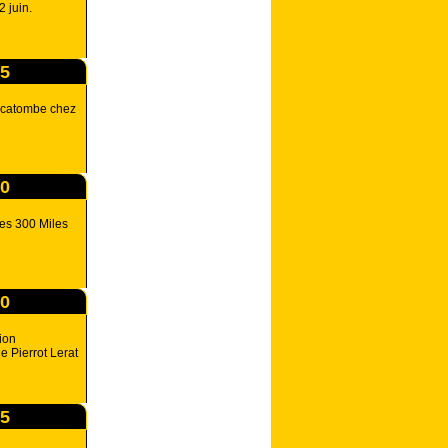
2 juin.
05
écatombe chez
00
es 300 Miles
00
ion
e Pierrot Lerat
35