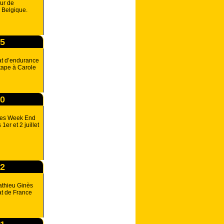
our de
 Belgique.
55
t d’endurance
étape à Carole
00
des Week End
1er et 2 juillet
12
athieu Ginès
t de France