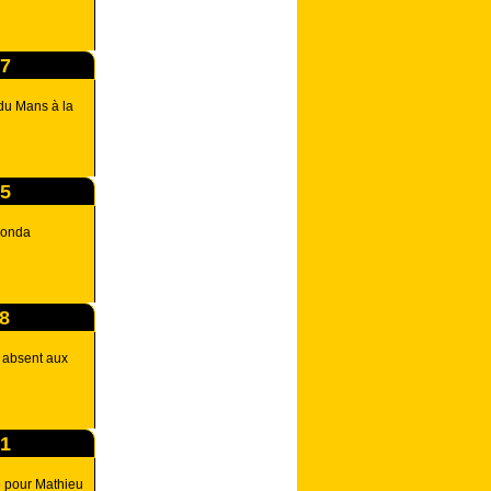
37
du Mans à la
45
Honda
38
s absent aux
01
 pour Mathieu