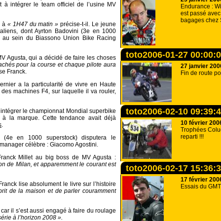
t à intégrer le team officiel de l’usine MV
Endurance : Wi
est passé avec
bagages chez 
6 à
« 1H47 du matin »
précise-t-il. Le jeune
italiens, dont Ayrton Badovini (3e en 1000
i, au sein du Biassono Union Bike Racing
toto2006-01-27 00:00:
V Agusta, qui a décidé de faire les choses
achés pour la course et chaque pilote aura
27 janvier 200
se Franck.
Fin de route p
ernier a la particularité de vivre en Haute
n des machines F4, sur laquelle il va rouler,
toto2006-02-10 09:39:
 : intégrer le championnat Mondial superbike
s à la marque. Cette tendance avait déjà
10 février 200
s
.
Trophées Coluc
reparti !!!
 (4e en 1000 superstock) disputera le
anager célèbre : Giacomo Agostini.
Franck Millet au big boss de MV Agusta :
lon de Milan, et apparemment le courant est
toto2006-02-17 15:36:
17 février 200
ranck lise absolument le livre sur l’histoire
Essais du GMT
prit de la maison et de parler couramment
 car il s’est aussi engagé à faire du roulage
série à l’horizon 2008 ».