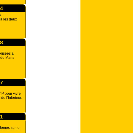
44
6
ra les deux
48
orisées à
n du Mans
27
IP pour vivre
de l’Intérieur.
21
lèmes sur le