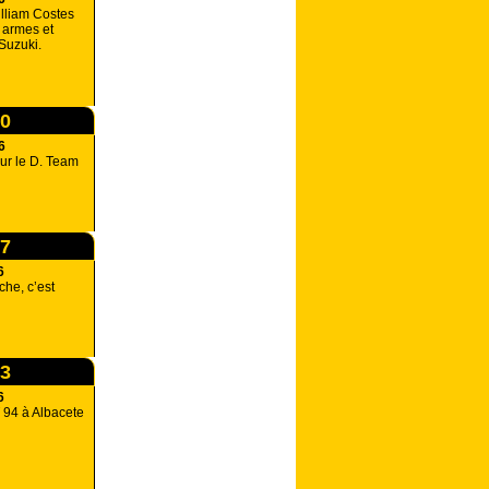
lliam Costes
 armes et
Suzuki.
00
6
our le D. Team
47
6
he, c’est
33
6
 94 à Albacete