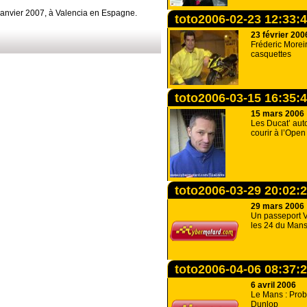
 Janvier 2007, à Valencia en Espagne.
toto2006-02-23 12:33:
23 février 200
Fréderic Morei
casquettes
toto2006-03-15 16:35:
15 mars 2006
Les Ducat’ aut
courir à l’Ope
toto2006-03-29 20:02:
29 mars 2006
Un passeport V
les 24 du Mans 
toto2006-04-06 08:37:
6 avril 2006
Le Mans : Prob
Dunlop