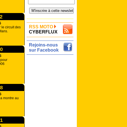
32
6
RSS MOTO
le circuit des
Mans.
CYBERFLUX
Rejoins-nous
00
sur Facebook
6
 pour
006
58
6
la montre au
51
6