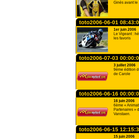
Ginès avant le 
toto2006-06-01 08:43:
1er juin 2006
Le Vigeant : h
les favoris
toto2006-07-03 00:00:
3 juillet 2006
9ème édition d
de Carole
toto2006-06-16 00:00:
16 juin 2006
6ème « Animat
Partenaires » d
Vanstaen.
toto2006-06-15 12:15:
15 juin 2006