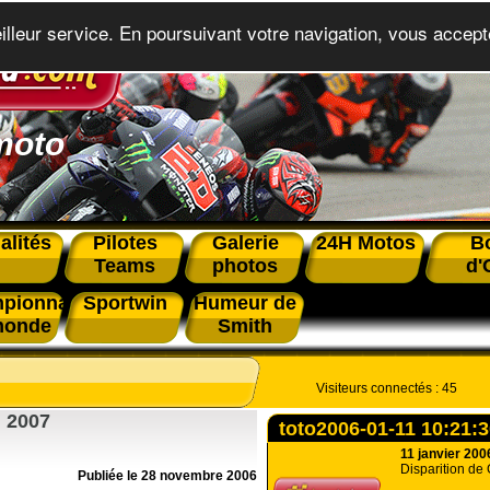
eilleur service. En poursuivant votre navigation, vous accepte
moto
alités
Pilotes
Galerie
24H Motos
B
Teams
photos
d'
pionnat
Sportwin
Humeur de
monde
Smith
Visiteurs connectés :
45
n 2007
toto2006-01-11 10:21:
11 janvier 200
Disparition de 
Publiée le 28 novembre 2006