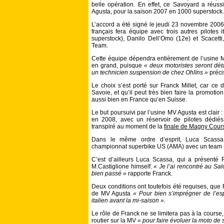
belle opération. En effet, ce Savoyard a réussi
Agusta, pour la saison 2007 en 1000 superstock.
L’accord a été signé le jeudi 23 novembre 200
français fera équipe avec trois autres pilotes 
superstock), Danilo Dell’Omo (12e) et Scacett
Team.
Cette équipe dépendra entièrement de l’usine M
en grand, puisque
« deux motoristes seront dét
un technicien suspension de chez Ohlïns »
préci
Le choix s’est porté sur Franck Millet, car ce d
Savoie, et qu’il peut très bien faire la promotio
aussi bien en France qu’en Suisse.
Le but poursuivi par l’usine MV Agusta est clair
en 2008, avec un réservoir de pilotes dédié
transpiré au moment de la
finale de Magny Cour
Dans le même ordre d’esprit, Luca Scassa
championnat superbike US (AMA) avec un team m
C’est d’ailleurs Luca Scassa, qui a présenté 
M.Castiglione himself.
« Je l’ai rencontré au Sa
bien passé »
rapporte Franck.
Deux conditions ont toutefois été requises, que F
de MV Agusta
« Pour bien s’imprégner de l’es
italien avant la mi-saison ».
Le rôle de Franck ne se limitera pas à la course,
routier sur la MV
« pour faire évoluer la moto de 