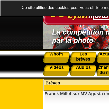
Ce site utilise des cookies pour vous offrir le m
La compétition 
par la photo
Whoi's
Les
Actu
brèves
Vidéos
Audios
Cham
du 
Brèves
Franck Millet sur MV Agusta e