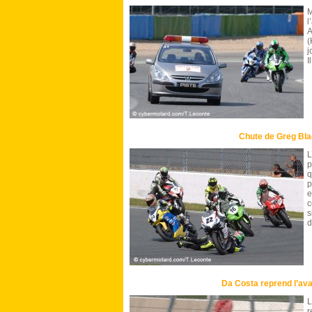
M
l
(
j
I
Chute de Greg Bla
L
p
q
p
e
c
s
d
Da Costa reprend l’av
L
r