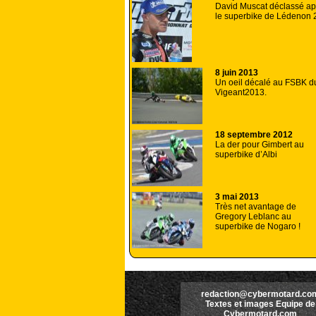
David Muscat déclassé ap
le superbike de Lédenon 
8 juin 2013
Un oeil décalé au FSBK d
Vigeant2013.
18 septembre 2012
La der pour Gimbert au
superbike d’Albi
3 mai 2013
Très net avantage de
Gregory Leblanc au
superbike de Nogaro !
redaction@cybermotard.co
Textes et images Equipe de
Cybermotard.com