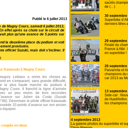
sacrés champi
de (…)
30 septembre
Publié le
6 juillet 2013
Superbike d’Alb
derniers titres 
e de Magny Cours, samedi 6 juillet 2013,
n effet après sa chute sur le circuit de
avait plus qu’une avance de 5 points sur
29 septembre
prend la deuxième place du podium et voit
Finale du cha
sement provisoire.
France à Albi : 
 officiel Suzuki, mais doit s’incliner. Il
en superbike !
!
26 septembre
 sur Kawasaki à Magny Cours
Paivarinta et 
champions du 
regory Leblanc a remis les choses au
car 2013 au M
oint en s’emparant, sans grande difficulté,
e la plus haute marche du podium à
agny Cours. Il franchit la ligne d’arrivée
13 septembre
vec un peu moins de trois secondes
Side-car : Nouv
’avance sur Julien da Costa (Suzuki
de Huet/Arifon 
°86). Désormais le pilote officiel Kawasaki
les champions 
ossède 20 points d’avance sur son ancien
o-équipier.
4 septembre 2013
La galerie photos du superbike et su
e coupée en deux
Dijon-Prenois