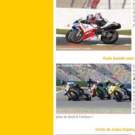
l
d
l
S
p
Rude bataille pour
D
r
N
J
m
t
p
5
G
3
p
s
plus le droit à l’erreur !
Sortie de Julien Enjolr