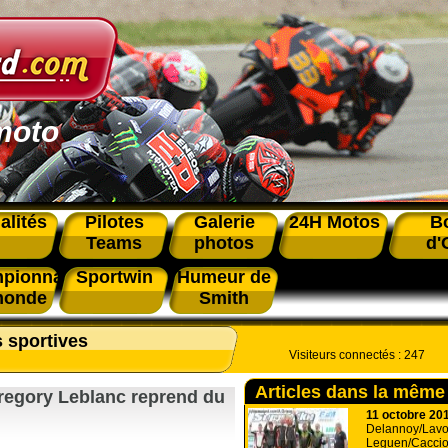
moto
alités
Pilotes
Galerie
24H Motos
B
Teams
photos
d'
pionnat
Sportwin
Humeur de
monde
Smith
s sportives
Visiteurs connectés :
247
Articles dans la même
regory Leblanc reprend du
11 octobre 20
Delannoy/Lavor
Leguen/Cacciol