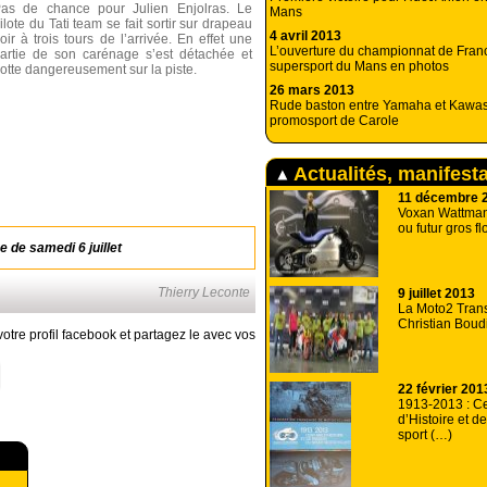
as de chance pour Julien Enjolras. Le
Mans
ilote du Tati team se fait sortir sur drapeau
4 avril 2013
oir à trois tours de l’arrivée. En effet une
L’ouverture du championnat de Franc
artie de son carénage s’est détachée et
supersport du Mans en photos
rotte dangereusement sur la piste.
26 mars 2013
Rude baston entre Yamaha et Kawas
promosport de Carole
Actualités, manifest
11 décembre 
Voxan Wattman 
ou futur gros fl
e de samedi 6 juillet
Thierry Leconte
9 juillet 2013
La Moto2 Tran
Christian Boud
otre profil facebook et partagez le avec vos
22 février 201
1913-2013 : C
d’Histoire et d
sport (…)