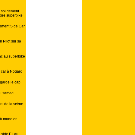
c solidement
oire superbike
sement Side Car
n Pilot sur sa
nc au superbike
 car à Nogaro
 garde le cap
u samedi.
ant de la scène
 à mano en
n side F1 au