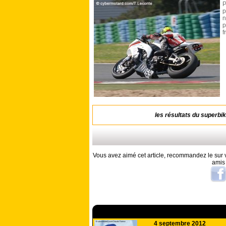
P
p
n
p
f
les résultats du superbik
Vous avez aimé cet article, recommandez le sur v
amis
A lire aussi
4 septembre 2012