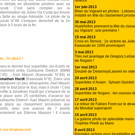
relancé
es débats en deuxième position avec sa
1er juin 2013
Ducati. C’est sans compter sur la
Bilan du Vigeant en photos : Leblan
étermination de Julien Da Costa qui trouve
installé en tête du classement provis
a faille au virage Adelaïde. Le pilote de la
uzuki N°86 s’empare derechef de la 2e
30 mai 2013
lace à 5 tours de la fin.
Huet/Arifon prennent la tête du clas
au Vigeant : une première !
15 mai 2013
Croix en Ternois : 2e victoire de Julie
Kawasaki en 1000 promosport
3 mai 2013
Très net avantage de Gregory Lebla
 la…5e place !
de Nogaro !
ans le dernier tour superbike, les écarts se
1er mai 2013
esserrent entre Guillaume Dietrich (BMW
Doublé de Delannoy/Lavorel en side
°45) , Axel Maurin (Kawasaki N°89) et
29 avril 2013
onathan Hardt
(Kawasaki N°8). Dans une
Superbike d’Assen : Sylvain Guintoli
anœuvre un peu désespérée, Axel Maurin
ente le tout pour le tout, mais il chute ! Cela
28 avril 2013
rofite à Jonathan Hardt qui s’empare de la
Superbike de Nogaro : les courses d
e place avec 25 centièmes d’avance sur
17 avril 2013
uillaume Dietrich. Axel Maurin préserve sa
Le retour de Fabien Foret sur le dev
e place au classement provisoire aux
du Mondial supersport
oints, avec une avance de 7 points
eulement sur Etienne Masson ! Il n’aura
15 avril 2013
La galerie photo du splendide mano
Trophée Pirelli au Mans
as sur drapeau noir
8 avril 2013
Première victoire pour Huet/Arifon e