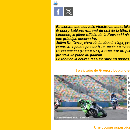
En signant une nouvelle victoire au superbik
Gregory Leblanc reprend du poil de la bête. E
Lédenon, le pilote officiel de la Kawasaki n’
son principal adversaire.
Julien Da Costa, c’est de lui dont il s’agit, 
l’écart aux points passer à 10 unités au clas
David Muscat (Ducati N°3) a tenu tête au pilote
prend la 3e place du podium.
Le récit de la course du superbike en photos 
6e victoire de Gregory Leblanc
G
p
d
M
a
d
N
p
c
Une course superbik