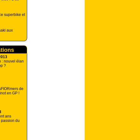
e superbike et
aki aux
ations
2013
: nouvel élan
op ?
sFIORmers de
inot en GP !
3
ent ans
e passion du