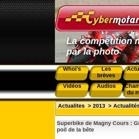
La compétition 
par la photo
Whoi's
Les
Actu
brèves
Vidéos
Audios
Cham
du 
Actualites
>
2013
>
Actualité
Superbike de Magny Cours : G
poil de la bête