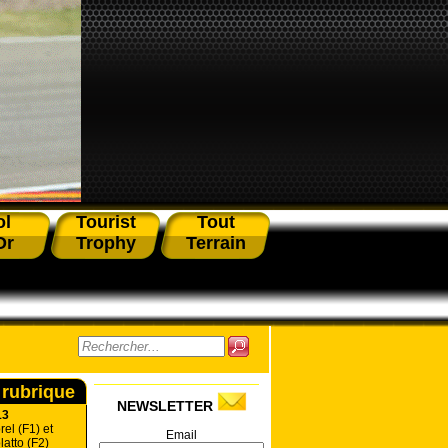
ol
Tourist
Tout
Or
Trophy
Terrain
 rubrique
NEWSLETTER
13
el (F1) et
Email
atto (F2)