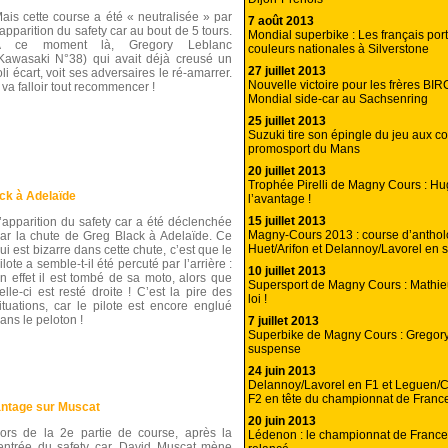
ais cette course a été « neutralisée » par
7 août 2013
’apparition du safety car au bout de 5 tours.
Mondial superbike : Les français port
A ce moment là, Gregory Leblanc
couleurs nationales à Silverstone
Kawasaki N°38) qui avait déjà creusé un
27 juillet 2013
oli écart, voit ses adversaires le ré-amarrer.
Nouvelle victoire pour les frères B
l va falloir tout recommencer !
Mondial side-car au Sachsenring
25 juillet 2013
Suzuki tire son épingle du jeu aux c
promosport du Mans
20 juillet 2013
Trophée Pirelli de Magny Cours : Hu
ck à Adelaïde
l’avantage !
15 juillet 2013
’apparition du safety car a été déclenchée
Magny-Cours 2013 : course d’anthol
ar la chute de Greg Black à Adelaïde. Ce
Huet/Arifon et Delannoy/Lavorel en s
ui est bizarre dans cette chute, c’est que le
ilote a semble-t-il été percuté par l’arrière :
10 juillet 2013
n effet il est tombé de sa moto, alors que
Supersport de Magny Cours : Mathieu
elle-ci est resté droite ! C’est la pire des
loi !
ituations, car le pilote est encore englué
ans le peloton !
7 juillet 2013
Superbike de Magny Cours : Gregory
suspense
24 juin 2013
Delannoy/Lavorel en F1 et Leguen/C
F2 en tête du championnat de Franc
antage sur Muscat
20 juin 2013
ors de la 2e partie de course, après la
Lédenon : le championnat de France
entrée du safety car, David Muscat mène