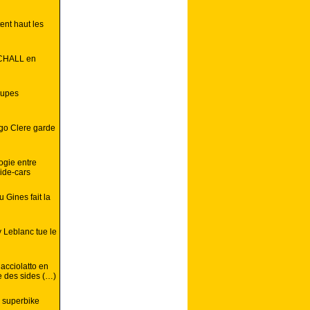
ent haut les
IRCHALL en
oupes
go Clere garde
ogie entre
ide-cars
 Gines fait la
 Leblanc tue le
acciolatto en
e des sides (…)
 superbike