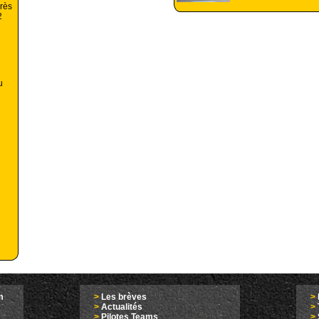
rès
2
u
m
>
Les brèves
>
>
Actualités
>
>
Pilotes Teams
>