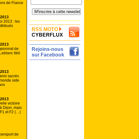
ons de France
 2013
i 2013 : les
attribués
RSS MOTO
CYBERFLUX
 2013
mpionnat de
Rejoins-nous
Leblanc titré
sur Facebook
 2013
Hanni sacrés
monde side
ans
 2013
elle victoire
à Dijon, mais
F1 et F2 (…)
persport de