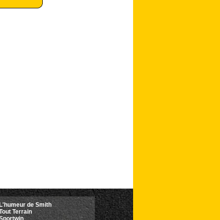
L'humeur de Smith
Tout Terrain
Sportwin