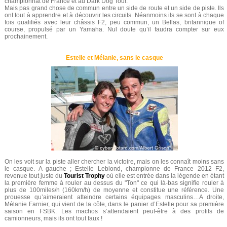
championnat de France et au Dark Dog Tour.
Mais pas grand chose de commun entre un side de route et un side de piste. Ils
ont tout à apprendre et à découvrir les circuits. Néanmoins ils se sont à chaque
fois qualifiés avec leur châssis F2, peu commun, un Bellas, britannique of
course, propulsé par un Yamaha. Nul doute qu’il faudra compter sur eux
prochainement.
Estelle et Mélanie, sans le casque
On les voit sur la piste aller chercher la victoire, mais on les connaît moins sans
le casque. A gauche ; Estelle Leblond, championne de France 2012 F2,
revenue tout juste du
Tourist Trophy
où elle est entrée dans la légende en étant
la première femme à rouler au dessus du "Ton" ce qui là-bas signifie rouler à
plus de 100miles/h (160km/h) de moyenne et constitue une référence. Une
prouesse qu’aimeraient atteindre certains équipages masculins…A droite,
Mélanie Farnier, qui vient de la côte, dans le panier d’Estelle pour sa première
saison en FSBK. Les machos s’attendaient peut-être à des profils de
camionneurs, mais ils ont tout faux !