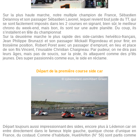
Sur la plus haute marche, notre multiple champion de France, Sébastien
Delannoy et son passager Sébastien Lavorel, lequel revient tout juste du TT, qui
se sont facilement imposés dans les 2 courses en signant, bien sûr, le meilleur
chrono du week-end, mais bon, ils sont sur une autre planète. Du coup, ils
s’installent en tête du championnat
Sur la deuxième marche le plus rapide des side-caristes helvético-français,
Jean Philippe Brunazzi et son passager Mickaël Rigondeau et pour finir, en
troisième position, Robert Poret avec un passager d’emprunt, en lieu et place
de son fils Vincent, l’inusable Christian Chaigneau. Par pudeur, on ne dira pas
leurs âges, mais pas de soucis, sur la piste, ils attaquent comme des p’tits
jeunes. Des super passionnés comme eux, le side en réclame.
Départ de la première course side car
Départ toujours aussi impressionnant des sides, encore plus à Lédenon car on
entre directement dans le fameux triple gauche, quelque chose d’unique en
France, du costaud. Comme d’habitude, Huet/Arifon (N° 56) sont partis comme