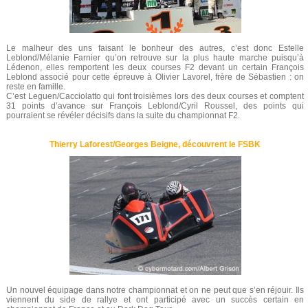
Le malheur des uns faisant le bonheur des autres, c’est donc Estelle
Leblond/Mélanie Farnier qu’on retrouve sur la plus haute marche puisqu’à
Lédenon, elles remportent les deux courses F2 devant un certain François
Leblond associé pour cette épreuve à Olivier Lavorel, frère de Sébastien : on
reste en famille.
C’est Leguen/Cacciolatto qui font troisièmes lors des deux courses et comptent
31 points d’avance sur François Leblond/Cyril Roussel, des points qui
pourraient se révéler décisifs dans la suite du championnat F2.
Thierry Laforest/Georges Beigne, découvrent le FSBK
Un nouvel équipage dans notre championnat et on ne peut que s’en réjouir. Ils
viennent du side de rallye et ont participé avec un succès certain en