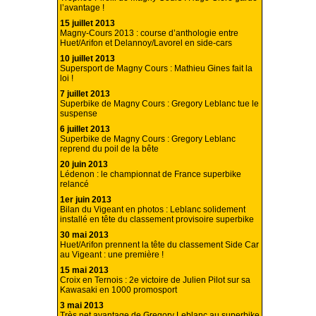
l’avantage !
15 juillet 2013
Magny-Cours 2013 : course d’anthologie entre
Huet/Arifon et Delannoy/Lavorel en side-cars
10 juillet 2013
Supersport de Magny Cours : Mathieu Gines fait la
loi !
7 juillet 2013
Superbike de Magny Cours : Gregory Leblanc tue le
suspense
6 juillet 2013
Superbike de Magny Cours : Gregory Leblanc
reprend du poil de la bête
20 juin 2013
Lédenon : le championnat de France superbike
relancé
1er juin 2013
Bilan du Vigeant en photos : Leblanc solidement
installé en tête du classement provisoire superbike
30 mai 2013
Huet/Arifon prennent la tête du classement Side Car
au Vigeant : une première !
15 mai 2013
Croix en Ternois : 2e victoire de Julien Pilot sur sa
Kawasaki en 1000 promosport
3 mai 2013
Très net avantage de Gregory Leblanc au superbike