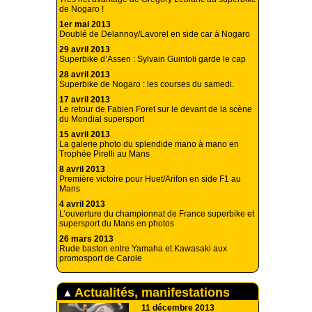
de Nogaro !
1er mai 2013
Doublé de Delannoy/Lavorel en side car à Nogaro
29 avril 2013
Superbike d’Assen : Sylvain Guintoli garde le cap
28 avril 2013
Superbike de Nogaro : les courses du samedi.
17 avril 2013
Le retour de Fabien Foret sur le devant de la scène
du Mondial supersport
15 avril 2013
La galerie photo du splendide mano à mano en
Trophée Pirelli au Mans
8 avril 2013
Première victoire pour Huet/Arifon en side F1 au
Mans
4 avril 2013
L’ouverture du championnat de France superbike et
supersport du Mans en photos
26 mars 2013
Rude baston entre Yamaha et Kawasaki aux
promosport de Carole
Actualités, manifestations
11 décembre 2013