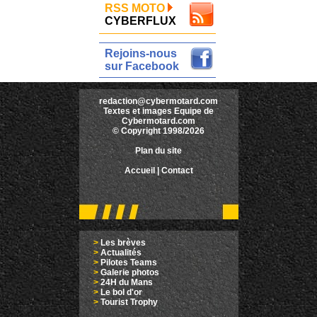
RSS MOTO
CYBERFLUX
Rejoins-nous
sur Facebook
redaction@cybermotard.com
Textes et images Equipe de
Cybermotard.com
© Copyright 1998/2026
Plan du site
Accueil
|
Contact
>
Les brèves
>
Actualités
>
Pilotes Teams
>
Galerie photos
>
24H du Mans
>
Le bol d'or
>
Tourist Trophy