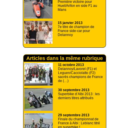
Première victoire pour
Huet/Arifon en side F1 au
Mans
15 janvier 2013
7e titre de champion de
France side-car pour
Delannoy
Articles dans la même rubrique
11 octobre 2013
Delannoy/Lavorel (F1) et
Leguen/Cacciolatto (F2)
sacrés champions de France
de (…)
30 septembre 2013
Superbike d’Albi 2013 : les
derniers titres attribués
29 septembre 2013
Finale du championnat de
France à Albi : Leblanc titré
en superbike !