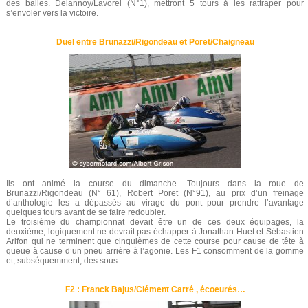
des balles. Delannoy/Lavorel (N°1), mettront 5 tours à les rattraper pour
s’envoler vers la victoire.
Duel entre Brunazzi/Rigondeau et Poret/Chaigneau
Ils ont animé la course du dimanche. Toujours dans la roue de
Brunazzi/Rigondeau (N° 61), Robert Poret (N°91), au prix d’un freinage
d’anthologie les a dépassés au virage du pont pour prendre l’avantage
quelques tours avant de se faire redoubler.
Le troisième du championnat devait être un de ces deux équipages, la
deuxième, logiquement ne devrait pas échapper à Jonathan Huet et Sébastien
Arifon qui ne terminent que cinquièmes de cette course pour cause de tête à
queue à cause d’un pneu arrière à l’agonie. Les F1 consomment de la gomme
et, subséquemment, des sous….
F2 : Franck Bajus/Clément Carré , écoeurés…