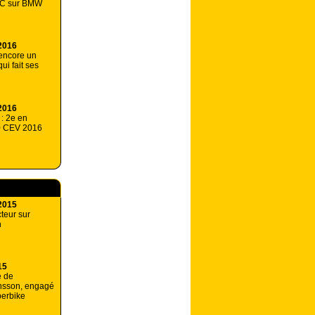
C sur BMW
2016
encore un
qui fait ses
2016
 : 2e en
0 CEV 2016
2015
teur sur
n
15
e de
nsson, engagé
perbike