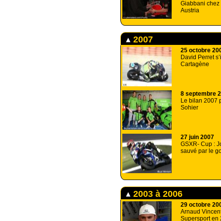
Giabbani che
Austria
2007
25 octobre 20
David Perret s’i
Cartagène
8 septembre 
Le bilan 2007 
Sohier
27 juin 2007
GSXR- Cup : J
sauvé par le g
2003 à 2006
29 octobre 20
Arnaud Vincen
Supersport en