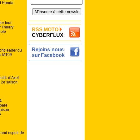
t Honda
ier tour
 Thierry
RSS MOTO
role
CYBERFLUX
Rejoins-nous
nt leader du
ne MT09
sur Facebook
ctifs d’Axel
 2e saison
4
épare
saison
4
rand espoir de