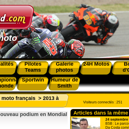
moto
alités
Pilotes
Galerie
24H Motos
B
Teams
photos
d'
pionnat
Sportwin
Humeur de
monde
Smith
s moto français
>
2013 à
Visiteurs connectés :
251
Articles dans la même
 nouveau podium en Mondial
24 septembre
BSB : Le parco
Da Costa comm