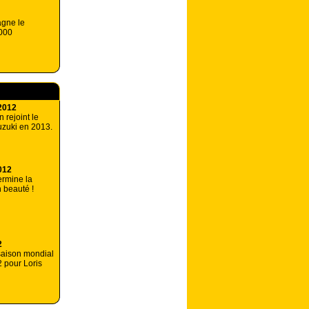
agne le
1000
2012
 rejoint le
zuki en 2013.
012
ermine la
 beauté !
2
 saison mondial
 pour Loris