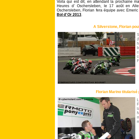
Voila qui est dit, en attendant la prochaine m
Heures d’ Oschersleben, le 17 août en Al
Oschersleben, Florian fera équipe avec Emeri
Bol d’ Or 2013
.
A Silverstone, Florian pou
S
(
h
b
c
F
Florian Marino titularisé
L
F
l
N
m
m