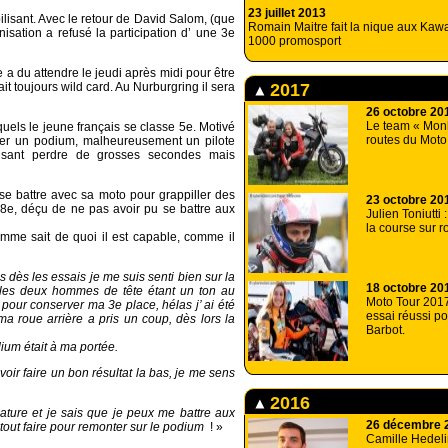
23 juillet 2013
lisant. Avec le retour de David Salom, (que
Romain Maitre fait la nique aux Ka
nisation a refusé la participation d’ une 3e
1000 promosport
 a du attendre le jeudi après midi pour être
2017
ait toujours wild card. Au Nurburgring il sera
26 octobre 20
Le team « Monk
uels le jeune français se classe 5e. Motivé
routes du Moto
her un podium, malheureusement un pilote
faisant perdre de grosses secondes mais
 se battre avec sa moto pour grappiller des
23 octobre 20
e 8e, déçu de ne pas avoir pu se battre aux
Julien Toniutti 
la course sur r
omme sait de quoi il est capable, comme il
 dès les essais je me suis senti bien sur la
18 octobre 20
 les deux hommes de tête étant un ton au
Moto Tour 2017
pour conserver ma 3e place, hélas j’ ai été
essai réussi p
a roue arrière a pris un coup, dès lors la
Barbot.
ium était à ma portée.
voir faire un bon résultat la bas, je me sens
2016
ature et je sais que je peux me battre aux
26 décembre 
s tout faire pour remonter sur le podium
! »
Camille Hedelin