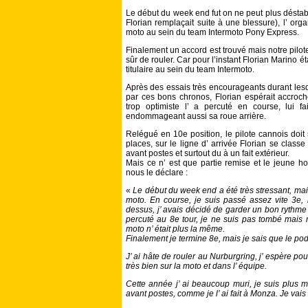
Le début du week end fut on ne peut plus déstabi
Florian remplaçait suite à une blessure), l’ orga
moto au sein du team Intermoto Pony Express.
Finalement un accord est trouvé mais notre pilote
sûr de rouler. Car pour l’instant Florian Marino ét
titulaire au sein du team Intermoto.
Après des essais très encourageants durant lesq
par ces bons chronos, Florian espérait accroc
trop optimiste l’ a percuté en course, lui 
endommageant aussi sa roue arrière.
Relégué en 10e position, le pilote cannois doit
places, sur le ligne d’ arrivée Florian se class
avant postes et surtout du à un fait extérieur.
Mais ce n’ est que partie remise et le jeune h
nous le déclare :
«
Le début du week end a été très stressant, mais
moto. En course, je suis passé assez vite 3e,
dessus, j’ avais décidé de garder un bon rythme 
percuté au 8e tour, je ne suis pas tombé mais m
moto n’ était plus la même.
Finalement je termine 8e, mais je sais que le pod
J’ ai hâte de rouler au Nurburgring, j’ espère pou
très bien sur la moto et dans l’ équipe.
Cette année j’ ai beaucoup muri, je suis plus m
avant postes, comme je l’ ai fait à Monza. Je vai