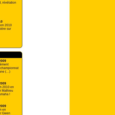
, révélation
10
ison 2010
ière sur
2009
lément
 championnat
une (…)
2009
on 2010 en
r Mathieu
amaha !
2009
n en
ur Gwen