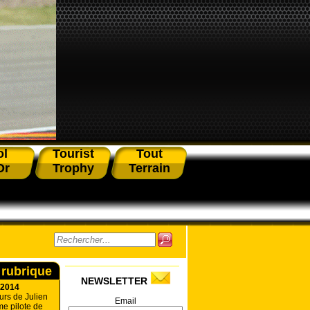
ol
Tourist
Tout
Or
Trophy
Terrain
 rubrique
NEWSLETTER
 2014
urs de Julien
Email
e pilote de