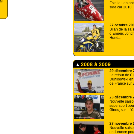
al
Estelle Leblond
side car 2010
27 octobre 20
Bilan de la sa
d’Emeric Jonch
Honda
2008 à 2009
29 décembre 
Le retour de C
Dunikowski en
de France sur 
23 décembre 
Nouvelle sais
supersport pou
Gines, sur …Y
27 novembre 
Nouvelle saiso
endurance po