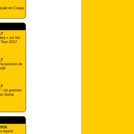
wasaki en Coupe
17
ey » sur les
 Tour 2017
17
: la passion de
oute
17
 : Un premier
our Sonia
2016
 rejoint