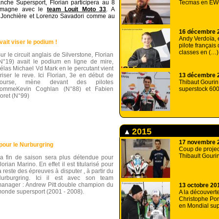
Tecmas en EW
anche Supersport, Florian participera au 8
lemagne avec le
team Louit Moto 33
. A
c Jonchière et Lorenzo Savadori comme au
16 décembre 
Andy Verdoïa, 
vait viser le podium !
pilote français 
classes en (…)
ur le circuit anglais de Silverstone, Florian
N°19) avait le podium en ligne de mire,
élas Michael Vd Mark en le percutant vient
13 décembre 
riser le reve. Ici Florian, 3e en début de
Thibaut Gourin
course, mène devant des pilotes
superstock 60
ommeKevin Coghlan (N°88) et Fabien
oret (N°99)
2015
17 novembre 
 pour le Nurburgring
Coup de projec
Thibault Gouri
a fin de saison sera plus détendue pour
lorian Marino. En effet il est titularisé pour
a reste des épreuves à disputer , à partir du
urburgring. Ici il est avec son team
anager : Andrew Pitt double champion du
13 octobre 20
onde supersport (2001 - 2008).
A la découvert
Christophe Po
en Mondial su