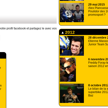
29 mai 2015
Alex Plancass
Poulidor des 
promosport ?
otre profil facebook et partagez le avec vos
2012
28 décembre 
Etienne Masson
Junior Team Su
6 novembre 2
Freddy Foray t
saison 2012 en
e
8 octobre 201
an
Le bilan de la
r
superbike 2012
Baz