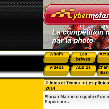
La compétition 
par la photo
Whoi's
Les
Actu
brèves
Vidéos
Audios
Cham
du 
Pilotes et Teams
>
Les pilote
2014
Florian Marino en quête d’ un
Supersport.