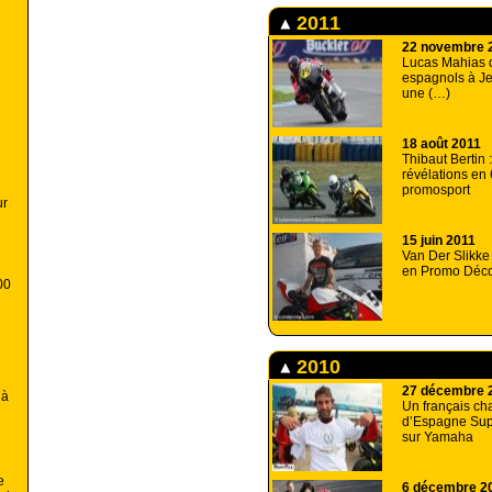
2011
22 novembre 
Lucas Mahias d
espagnols à Je
une (…)
18 août 2011
Thibaut Bertin 
révélations en
promosport
ur
15 juin 2011
Van Der Slikk
en Promo Déco
00
2010
27 décembre 
 à
Un français c
d’Espagne Sup
sur Yamaha
e
6 décembre 2