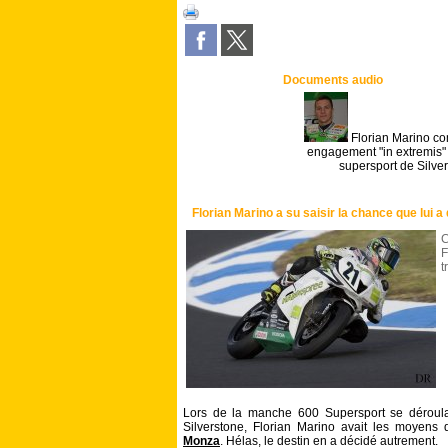
Documents audio
Florian Marino c
engagement "in extremis"
supersport de Silve
Florian Marino a su saisir la chance que lui 
C
F
t
Lors de la manche 600 Supersport se déroulan
Silverstone, Florian Marino avait les moyen
Monza
. Hélas, le destin en a décidé autrement.