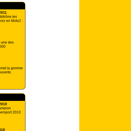
2011
étrône les
rez en Moto2 :
: une des
 600
e met la gomme
uverte.
2010
hampion
ersport 2010
010