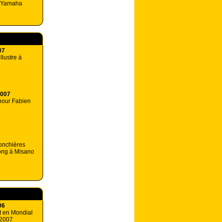
z Yamaha
07
llustre à
2007
pour Fabien
onchières
ong à Misano
06
t en Mondial
 2007