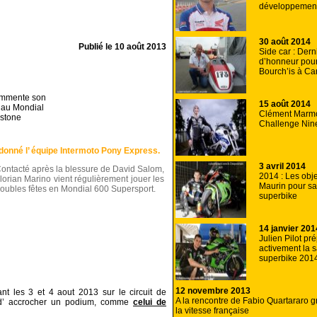
développemen
30 août 2014
Publié le
10 août 2013
Side car : Dern
d’honneur pour
Bourch’is à Ca
ommente son
15 août 2014
 au Mondial
Clément Marmo
rstone
Challenge Ni
a donné l’ équipe Intermoto Pony Express.
3 avril 2014
ontacté après la blessure de David Salom,
2014 : Les obje
lorian Marino vient régulièrement jouer les
Maurin pour sa
roubles fêtes en Mondial 600 Supersport.
superbike
14 janvier 201
Julien Pilot pr
activement la 
superbike 201
12 novembre 2013
t les 3 et 4 aout 2013 sur le circuit de
A la rencontre de Fabio Quartararo g
s d’ accrocher un podium, comme
celui de
la vitesse française