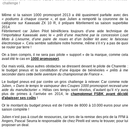
challenge !
Même si la saison 1000 promosport 2013 a été quasiment parfaite avec des
« podiums à chaque course »
, et que Julien a remporté la couronne de la
catégorie sur Kawasaki ZX 10 R, il prépare fébrilement sa saison superbike
2014.
Fébrilement car Julien Pilot bénéficiera toujours d’une aide technique de
l’importateur Kawasaki avec le
« prêt d’une machine par la concession Louit
Moto à Livourne, d’une paire de roues et d’un boîtier kit avec le faisceau
électronique »
. Cela semble satisfaire notre homme, même s’il n’y a pas de quoi
se rouler par terre !
On a bien compris, il ne sera pas pilote « support » de la marque, comme cela
avait été le cas en
1000 promosport
.
Oui mais voilà, deux autres obstacles se dressent devant le pilote de Charente :
le budget pneus et la constitution d’une équipe de bénévoles
« prêts à me
seconder dans cette belle aventure du championnat de France »
.
Le budget pneus est par contre un gros challenge à relever. Car comme note
Julien,
« Dans le temps le vainqueur des Coupes 1000 promosport recevait une
aide du manufacturier »
. Hélas ces temps sont révolus, d’autant qu’il n’y aura
plus de primes à l’arrivée en 2014, le
championnat FSBK ayant décidé
d’abaisser ses coûts
!
Or le montant du budget pneus est de l’ordre de 8000 à 10.000 euros pour une
saison complète !
Julien n’est pas à court de ressources, car lors de la remise des prix de la FFM à
Angers, Pascal Seurra le responsable de chez Pirelli est venu le trouver, pour lui
proposer un deal.