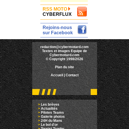
RSS MOTO
CYBERFLUX
Rejoins-nous
sur Facebook
redaction@cybermotard.com
Textes et images Equipe de
Cybermotard.com
© Copyright 1998/2026
Plan du site
Accueil
|
Contact
>
Les brèves
>
Actualités
>
Pilotes Teams
>
Galerie photos
>
24H du Mans
>
Le bol d'or
>
Tourist Trophy