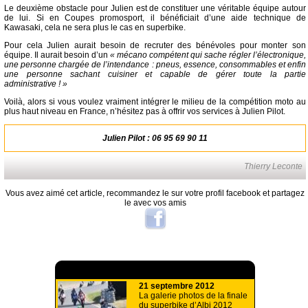
Le deuxième obstacle pour Julien est de constituer une véritable équipe autour
de lui. Si en Coupes promosport, il bénéficiait d’une aide technique de
Kawasaki, cela ne sera plus le cas en superbike.
Pour cela Julien aurait besoin de recruter des bénévoles pour monter son
équipe. Il aurait besoin d’un
« mécano compétent qui sache régler l’électronique,
une personne chargée de l’intendance : pneus, essence, consommables et enfin
une personne sachant cuisiner et capable de gérer toute la partie
administrative ! »
Voilà, alors si vous voulez vraiment intégrer le milieu de la compétition moto au
plus haut niveau en France, n’hésitez pas à offrir vos services à Julien Pilot.
Julien Pilot : 06 95 69 90 11
Thierry Leconte
Vous avez aimé cet article, recommandez le sur votre profil facebook et partagez
le avec vos amis
A lire aussi
21 septembre 2012
La galerie photos de la finale
du superbike d’Albi 2012