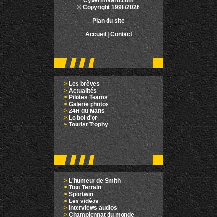
Cybermotard.com
© Copyright 1998/2026
Plan du site
Accueil
|
Contact
>
Les brèves
>
Actualités
>
Pilotes Teams
>
Galerie photos
>
24H du Mans
>
Le bol d'or
>
Tourist Trophy
>
L'humeur de Smith
>
Tout Terrain
>
Sportwin
>
Les vidéos
>
Interviews audios
>
Championnat du monde