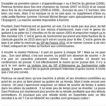
Exceptée sa première saison « d’apprentissage » ou il finit 5e du général (2006),
Pedrosa termine deux fois vice champion du monde (2007 et 2010) et se classe
deux fois 3e du championnat (2008 et 2009)... Excusez du peu ! C’est bien, très
bien, oui mais...Mais il lui manque ce je ne sais quoi, ce supplément d’âme ou
cette petite flamme (comme l’écrivait Michel Berger sans spécialement penser à
l’Espagnol). La marche semble impossible à franchir.
Pourtant, Dani Pedrosa est un guerrier, un vrai. Ca ne saute pas aux yeux, du fait
de sa petite taille (1,58m) et son minois d’adolescent, mais c’est le genre de
gaillard à se péter les 2 chevilles en fin de saison 2003 et empocher malgré ça le
titre mondial 125. C’est le genre de bonhomme qui prend une triple fracture de la
clavicule gauche en 2010 alors qu’il est en course pour le titre. C’est le genre de
type à se péter la clavicule
au GP de France 2011
et se relever comme si de rien
n’était, indiquant de l’index sa fracture aux commissaires.
Il mouille le maillot Pedrosa ! Il part en guerre à chaque GP ! Mais sa ne paie
pas... Son seul défaut, c’est son sourire, ou plutôt son absence de sourire.
« Je
n’ai pas un caractère extraverti comme Rossi »
martèle t-il durant les
conférences de presse. C’est effectivement le moins qu’on puisse dire. Il n’y a
qu’à le voir après
sa victoire lors du GP d’Allemagne au Sachsenring cette
année
: Il gagne, mais il tire la gueule pendant l’interview d’après course. A croire
que c’est une corvée.
Pedrosa ne serait donc qu’une machine à piloter, et ses émotions contrôlées au
point de ne plus se faire plaisir au guidon de sa Honda. Mais il reste encore une
chance. On peut l’apercevoir esquisser un début de sourire de temps à autres
dans les allées du paddock . Il lui reste peu de temps pour se réveiller. Le jeune
Dani Pedrosa est maintenant plus proche de la retraite profitable que des débuts
prometteurs. Et pourquoi pas une retraite dorée en Superbike avec un titre
mondial à la clé ? Car en MotoGP, les carottes sont (presque) cuites !