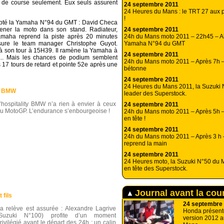
e de course seulement. Eux seuls assurent
24 septembre 2011
24 Heures du Mans : le TRT 27 aux p
!
cepté la Yamaha N°94 du GMT : David Checa
24 septembre 2011
ener la moto dans son stand. Radiateur,
24h du Mans moto 2011 – 22h45 – A
Yamaha reprend la piste après 20 minutes
Yamaha N°94 du GMT
ssure le team manager Christophe Guyot.
e à son tour à 15H39. Il ramène la Yamaha à
24 septembre 2011
l... Mais les chances de podium semblent
24h du Mans moto 2011 – Après 7h
17 tours de retard et pointe 52e après une
bétonne
24 septembre 2011
24 Heures du Mans 2011, la Suzuki 
ty BMW
leader des Superstock.
’hospitality BMW n’a rien à envier à ceux
24 septembre 2011
u MotoGP. L’endurance s’enbourgeoise !
24h du Mans moto 2011 – Après 5h
en tête !
24 septembre 2011
24h du Mans moto 2011 – Après 3 h 
reprend la main
24 septembre 2011
24 Heures moto, la Suzuki N°50 du 
en tête des Superstock.
Journal avant la cou
 fils
24 septembre
a relève est assurée : Alexandre Lagrive
Honda présente
(Suzuki N°100) profite d’un moment
version 2012 
rivilégié avant le départ des 24h : un calin