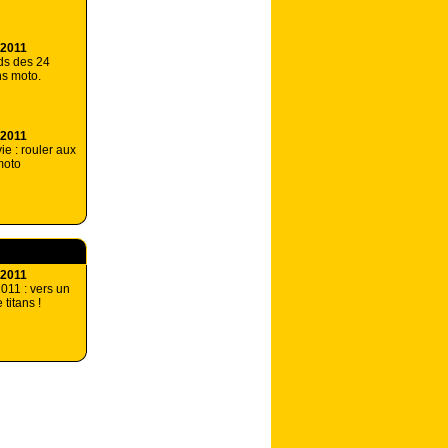
 2011
nds des 24
s moto.
 2011
ie : rouler aux
moto
 2011
11 : vers un
titans !