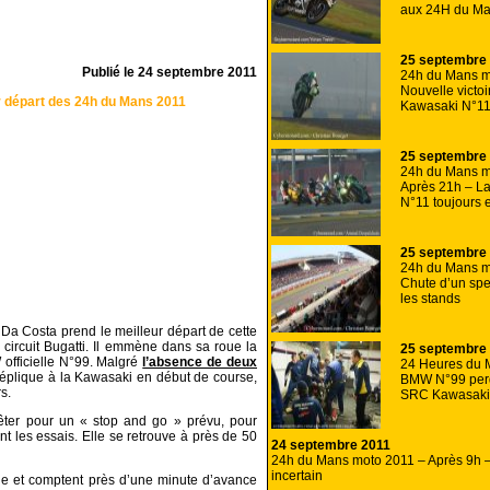
aux 24H du Ma
25 septembre
Publié le
24 septembre 2011
24h du Mans m
Nouvelle victoi
r départ des 24h du Mans 2011
Kawasaki N°11 
25 septembre
24h du Mans m
Après 21h – L
N°11 toujours e
25 septembre
24h du Mans m
Chute d’un spe
les stands
a Costa prend le meilleur départ de cette
circuit Bugatti. Il emmène dans sa roue la
25 septembre
officielle N°99. Malgré
l’absence de deux
24 Heures du 
 réplique à la Kawasaki en début de course,
BMW N°99 perd 
s.
SRC Kawasaki e
êter pour un « stop and go » prévu, pour
t les essais. Elle se retrouve à près de 50
24 septembre 2011
24h du Mans moto 2011 – Après 9h – 
incertain
cle et comptent près d’une minute d’avance