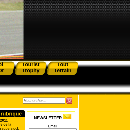
ol
Tourist
Tout
Or
Trophy
Terrain
 rubrique
NEWSLETTER
 2011
re de la
Email
n superstock