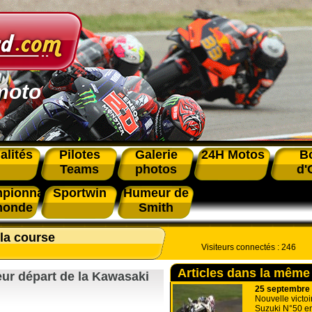
moto
alités
Pilotes
Galerie
24H Motos
B
Teams
photos
d'
pionnat
Sportwin
Humeur de
monde
Smith
 la course
Visiteurs connectés :
246
Articles dans la même
eur départ de la Kawasaki
25 septembre
Nouvelle victoi
Suzuki N°50 e