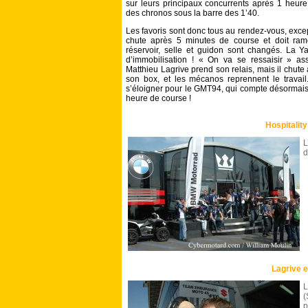
sur leurs principaux concurrents après 1 heur
des chronos sous la barre des 1’40.
Les favoris sont donc tous au rendez-vous, ex
chute après 5 minutes de course et doit ram
réservoir, selle et guidon sont changés. La 
d’immobilisation ! « On va se ressaisir » a
Matthieu Lagrive prend son relais, mais il chut
son box, et les mécanos reprennent le travai
s’éloigner pour le GMT94, qui compte désormais 
heure de course !
Hospitali
L
d
Lagrive et
L
p