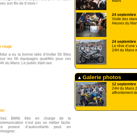
Mans
vec son fils de 8 mois !
24 septembre
Visite des sta
Heures du Man
24 septembre
Le rêve d’une v
n rouge
24H du Mans 
otul a eu la bonne idée d’inviter 56 filles
our les 56 équipages qualifiés pour ces
4h du Mans. Le public était ravi.
Galerie photos
12 septembre
24H du Mans 20
affrontement de 
ier
Chez BMW, être en charge de la
ommunication n’est pas un métier facile.
Ce poseur d’autocollants peut en
émoigner.