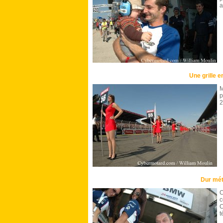
a
Une grille e
M
p
2
Dur mét
c
t