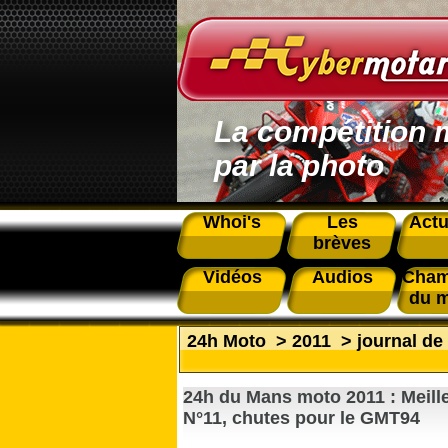
La compétition 
par la photo
Whoi's
Les
Actu
brèves
Vidéos
Audios
Cham
du 
24h Moto
>
2011
>
journal de
24h du Mans moto 2011 : Meill
N°11, chutes pour le GMT94