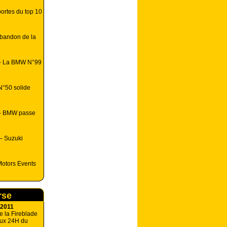
ortes du top 10
bandon de la
 – La BMW N°99
N°50 solide
 – BMW passe
– Suzuki
Motors Events
rse
 2011
 la Fireblade
aux 24H du