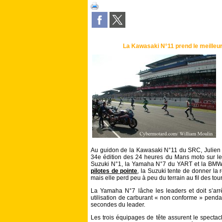
La Kawasaki N°11 prend le meilleu
Au guidon de la Kawasaki N°11 du SRC, Julien D
34e édition des 24 heures du Mans moto sur le 
Suzuki N°1, la Yamaha N°7 du YART et la BMW 
pilotes de pointe
, la Suzuki tente de donner la
mais elle perd peu à peu du terrain au fil des tour
La Yamaha N°7 lâche les leaders et doit s’arr
utilisation de carburant « non conforme » pendan
secondes du leader.
Les trois équipages de tête assurent le specta