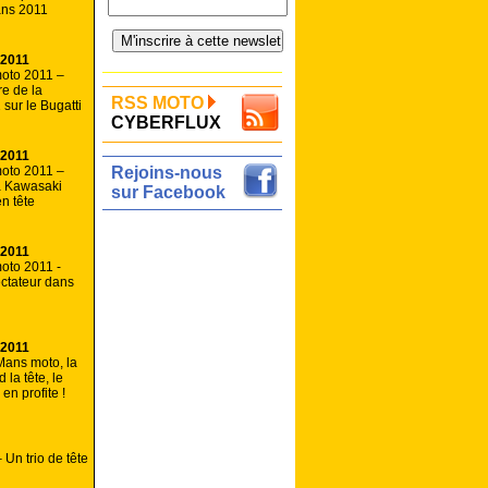
ns 2011
 2011
oto 2011 –
re de la
RSS MOTO
sur le Bugatti
CYBERFLUX
 2011
oto 2011 –
Rejoins-nous
a Kawasaki
sur Facebook
n tête
 2011
oto 2011 -
ctateur dans
 2011
Mans moto, la
la tête, le
n profite !
Un trio de tête