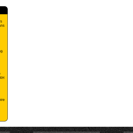
rs
ans
99
e
24H
oire