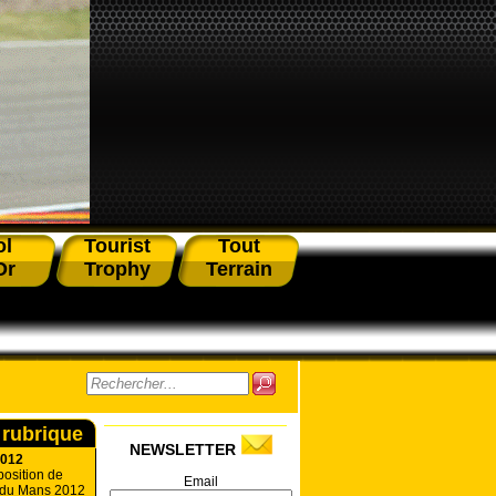
ol
Tourist
Tout
Or
Trophy
Terrain
 rubrique
NEWSLETTER
2012
position de
Email
du Mans 2012