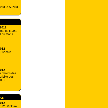
our le Suzuki
 2012
hoto de la 35e
4H du Mans
2012
012 coté
2012
n photos des
erbike des
2012
rse
2012
12 : Victoire