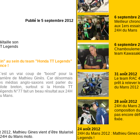
6 septembre 
Publié le
5 septembre 2012
Meilleur chron
aux 1ers essais
24H du Mans
étaille son
6 septembre 
TT Legends
Chamboulement
team Kawasak
tain" au sein du team "Honda TT Legends"
nce !
’est un vrai coup de "boost" pour la
31 août 2012
arrière de Mathieu Ginès. Car désormais
Le team RAC 
es médias anglo-saxons vont parler du
prêt à relever 
ilote breton, surtout si la Honda TT
du Mans 2012
égends N°77 fait un beau résultat aux 24H
u Mans.
28 août 2012
24H du Mans 2
composition d
pas encore déf
fixée.
24 août 2012
012, Mathieu Gines vient d’être titularisé
24H du Mans 2012 : Mathieu Gines 
s 24H du Mans moto.
Legends !