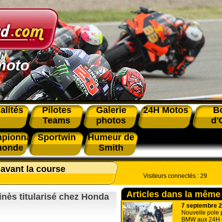
moto
alités
Pilotes
Galerie
24H Motos
B
Teams
photos
d'
pionnat
Sportwin
Humeur de
monde
Smith
 avant la course
Visiteurs connectés :
29
Articles dans la même
nès titularisé chez Honda
7 septembre 
Nouvelle pole 
BMW aux 24H 