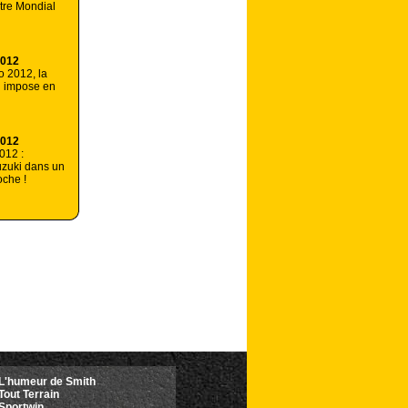
itre Mondial
2012
 2012, la
’ impose en
2012
012 :
uzuki dans un
che !
L'humeur de Smith
Tout Terrain
Sportwin