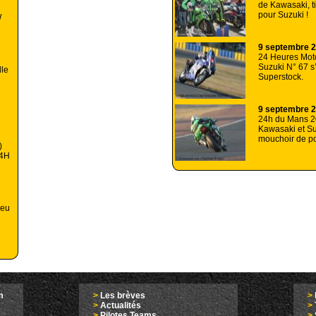
de Kawasaki, t
pour Suzuki !
W
9 septembre 
24 Heures Moto
Suzuki N° 67 s
lle
Superstock.
9 septembre 
24h du Mans 2
Kawasaki et S
mouchoir de po
)
24H
ieu
m
>
Les brèves
>
>
Actualités
>
>
Pilotes Teams
>