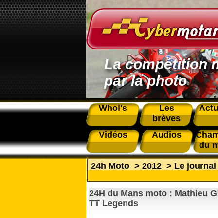
La compétition 
par la photo
Whoi's
Les
Actu
brèves
Vidéos
Audios
Cham
du 
24h Moto
>
2012
>
Le journal
24H du Mans moto : Mathieu Gi
TT Legends