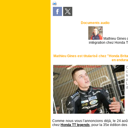
Documents audio
Mathieu Gines d
intégration chez Honda 
Mathieu Gines est titularisé chez "Honda Bri
en endura
C
c
l
p
L
d
Comme nous vous l’annoncions déjà, le 24 août 2
chez
Honda TT legends
, pour la 35e édition de