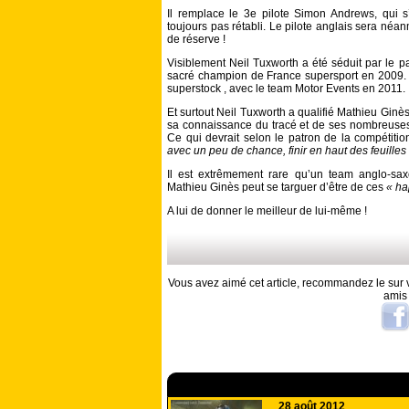
Il remplace le 3e pilote Simon Andrews, qui s’
toujours pas rétabli. Le pilote anglais sera né
de réserve !
Visiblement Neil Tuxworth a été séduit par le p
sacré champion de France supersport en 2009. E
superstock , avec le team Motor Events en 2011.
Et surtout Neil Tuxworth a qualifié Mathieu Ginè
sa connaissance du tracé et de ses nombreuses
Ce qui devrait selon le patron de la compétiti
avec un peu de chance, finir en haut des feuille
Il est extrêmement rare qu’un team anglo-sa
Mathieu Ginès peut se targuer d’être de ces
« ha
A lui de donner le meilleur de lui-même !
Vous avez aimé cet article, recommandez le sur v
amis
A lire aussi
28 août 2012