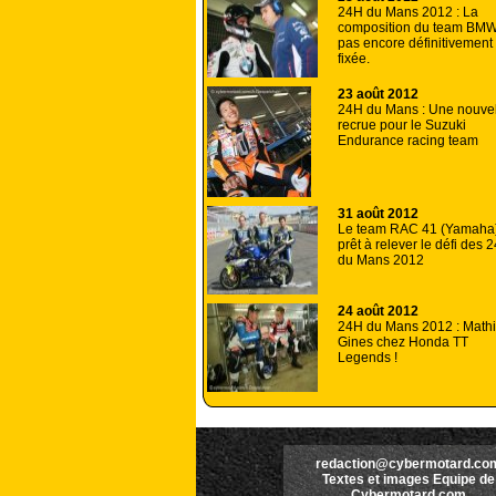
24H du Mans 2012 : La
composition du team BM
pas encore définitivement
fixée.
23 août 2012
24H du Mans : Une nouve
recrue pour le Suzuki
Endurance racing team
31 août 2012
Le team RAC 41 (Yamaha
prêt à relever le défi des 
du Mans 2012
24 août 2012
24H du Mans 2012 : Math
Gines chez Honda TT
Legends !
redaction@cybermotard.co
Textes et images Equipe de
Cybermotard.com