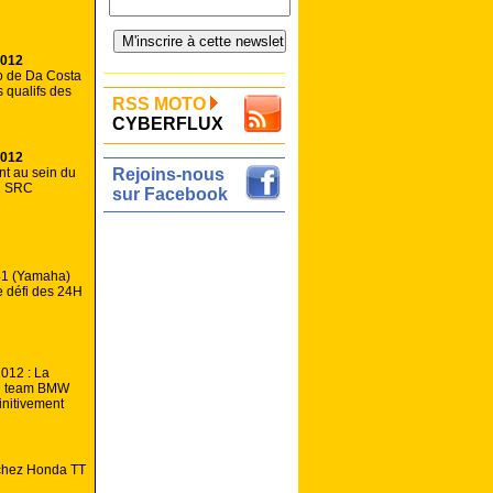
2012
o de Da Costa
 qualifs des
RSS MOTO
CYBERFLUX
2012
 au sein du
Rejoins-nous
i SRC
sur Facebook
41 (Yamaha)
le défi des 24H
012 : La
u team BMW
initivement
chez Honda TT