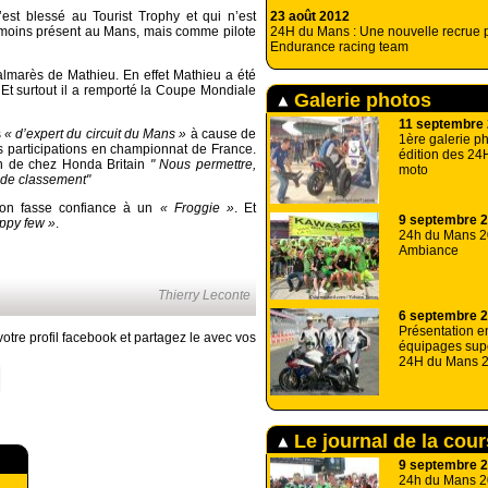
23 août 2012
est blessé au Tourist Trophy et qui n’est
24H du Mans : Une nouvelle recrue p
anmoins présent au Mans, mais comme pilote
Endurance racing team
almarès de Mathieu. En effet Mathieu a été
t surtout il a remporté la Coupe Mondiale
Galerie photos
11 septembre
s
« d’expert du circuit du Mans »
à cause de
1ère galerie p
 participations en championnat de France.
édition des 2
on de chez Honda Britain
" Nous permettre,
moto
s de classement"
xon fasse confiance à un
« Froggie »
. Et
9 septembre 
ppy few »
.
24h du Mans 2
Ambiance
Thierry Leconte
6 septembre 
Présentation e
otre profil facebook et partagez le avec vos
équipages sup
24H du Mans 
Le journal de la cou
9 septembre 
24h du Mans 20