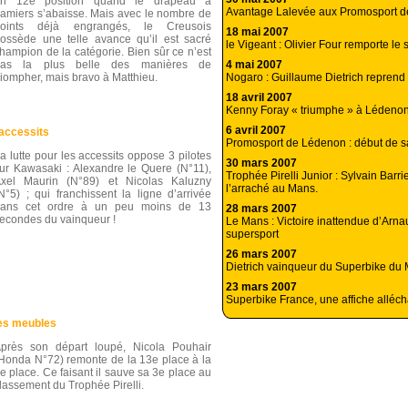
en 12e position quand le drapeau à
Avantage Lalevée aux Promosport d
amiers s’abaisse. Mais avec le nombre de
points déjà engrangés, le Creusois
18 mai 2007
ossède une telle avance qu’il est sacré
le Vigeant : Olivier Four remporte le
hampion de la catégorie. Bien sûr ce n’est
4 mai 2007
pas la plus belle des manières de
Nogaro : Guillaume Dietrich reprend
riompher, mais bravo à Matthieu.
18 avril 2007
Kenny Foray « triumphe » à Lédeno
6 avril 2007
 accessits
Promosport de Lédenon : début de s
a lutte pour les accessits oppose 3 pilotes
30 mars 2007
ur Kawasaki : Alexandre le Quere (N°11),
Trophée Pirelli Junior : Sylvain Barri
xel Maurin (N°89) et Nicolas Kaluzny
l’arraché au Mans.
N°5) ; qui franchissent la ligne d’arrivée
ans cet ordre à un peu moins de 13
28 mars 2007
econdes du vainqueur !
Le Mans : Victoire inattendue d’Arna
supersport
26 mars 2007
Dietrich vainqueur du Superbike du
23 mars 2007
Superbike France, une affiche alléc
les meubles
près son départ loupé, Nicola Pouhair
Honda N°72) remonte de la 13e place à la
e place. Ce faisant il sauve sa 3e place au
lassement du Trophée Pirelli.