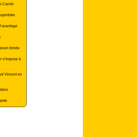
e Carole
 superbike
 l’avantage
n
aison timide
er s’impose à
ud Vincent en
 Mans.
hante