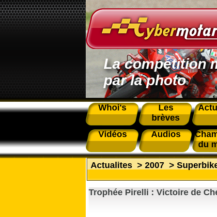
La compétition 
par la photo
Whoi's
Les
Actu
brèves
Vidéos
Audios
Cham
du 
Actualites
>
2007
>
Superbik
Trophée Pirelli : Victoire de C