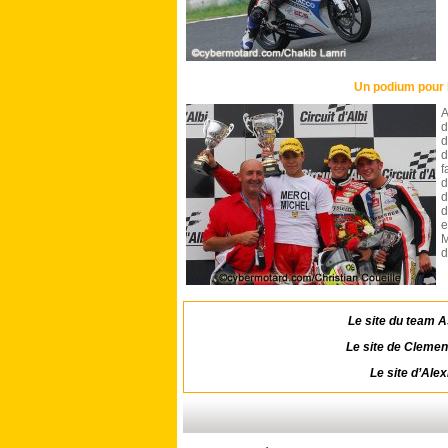
Un podium pour
A
d
d
d
f
d
d
d
e
M
d
Le site du
team A
Le site de
Clemen
Le site d’
Alex