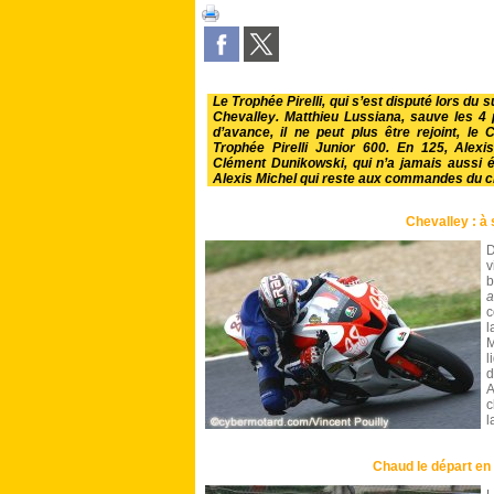
Le Trophée Pirelli, qui s’est disputé lors du s
Chevalley. Matthieu Lussiana, sauve les 4 
d’avance, il ne peut plus être rejoint, l
Trophée Pirelli Junior 600. En 125, Alex
Clément Dunikowski, qui n’a jamais aussi é
Alexis Michel qui reste aux commandes du 
Chevalley : à 
D
v
b
a
c
l
M
l
d
A
c
l
Chaud le départ en 