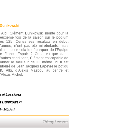
 Dunikowski
 Albi, Clément Dunikowski monte pour la
euxième fois de la saison sur le podium
es 125. Certes ses résultats en début
’année, n’ont pas été mirobolants, mais
allait-il pour cela le débarquer de l’Equipe
e France Espoir ? On a vu que dans
’autres conditions, Clément est capable de
onner le meilleur de lui même. Ici il est
ntouré de Jean Jacques Lapeyre le pdt du
C Albi, d’Alexis Masbou au centre et
’Alexis Michel.
spi Lussiana
t Dunikowski
is Michel
Thierry Leconte