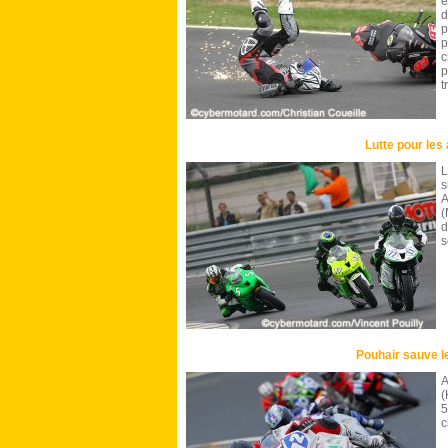
d
p
c
t
Lutte pour les
L
s
A
(
d
s
Pouhair sauve 
A
(
5
c