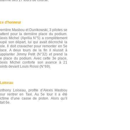
uterme des 17 tours de course.
ace d’honneur
errière Masbou et Dunikowski, 3 pilotes se
attent pour la dernière place du podium.
lexis Michel (Aprilia N°5) a complètement
oupé son départ, lui qui avait décroché la
ole. Il doit cravacher pour remonter en 5e
lace. A deux tours de la fin il réussit à
upplanter Jimmy Petit (N°32) et prend la
e place du podium. Avec cette 3e place,
lexis Michel conforte son avance à 21
oints devant Louis Rossi (N°69).
 Loiseau
nthony Loiseau, profite d’Alexis Masbou
our rentrer en Taxi. Au 5e tour il a été
ictime d’une casse de piston. Alors qu’il
tait 6e.