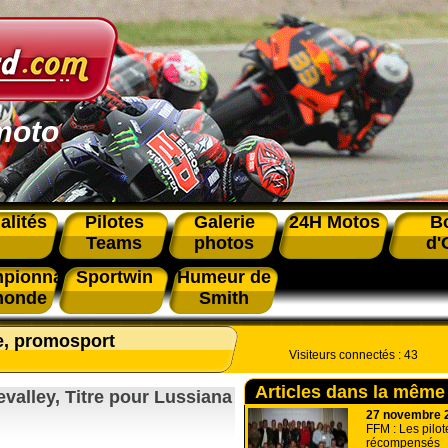
moto
alités
Pilotes
Galerie
24H Motos
B
Teams
photos
d'
pionnat
Sportwin
Humeur de
monde
Smith
e, promosport
Visiteurs connectés :
43
Articles dans la même
hevalley, Titre pour Lussiana
27 novembre 
FFM : Les pilot
récompensés