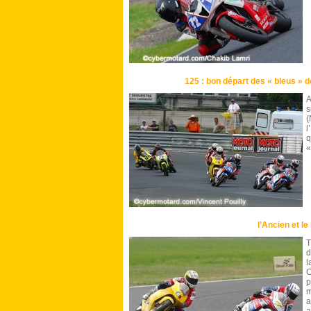
125 : bon départ des « bleus » d
A
s
(
l
q
«
l’Ancien et l
T
d
l
C
p
m
a