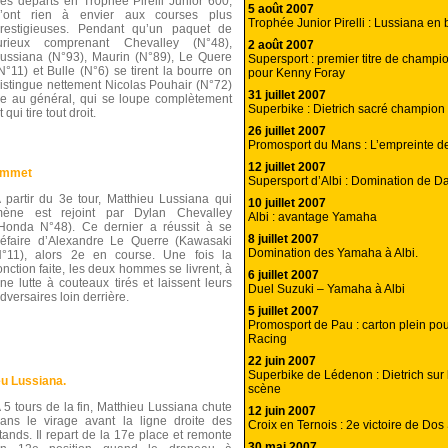
es départs en Trophée Pirelli Junior 600,
5 août 2007
’ont rien à envier aux courses plus
Trophée Junior Pirelli : Lussiana en
restigieuses. Pendant qu’un paquet de
urieux comprenant Chevalley (N°48),
2 août 2007
ussiana (N°93), Maurin (N°89), Le Quere
Supersport : premier titre de champi
N°11) et Bulle (N°6) se tirent la bourre on
pour Kenny Foray
istingue nettement Nicolas Pouhair (N°72)
31 juillet 2007
e au général, qui se loupe complètement
Superbike : Dietrich sacré champion 
t qui tire tout droit.
26 juillet 2007
Promosport du Mans : L’empreinte d
12 juillet 2007
ommet
Supersport d’Albi : Domination de Da
 partir du 3e tour, Matthieu Lussiana qui
10 juillet 2007
ène est rejoint par Dylan Chevalley
Albi : avantage Yamaha
Honda N°48). Ce dernier a réussit à se
8 juillet 2007
éfaire d’Alexandre Le Querre (Kawasaki
Domination des Yamaha à Albi.
°11), alors 2e en course. Une fois la
onction faite, les deux hommes se livrent, à
6 juillet 2007
ne lutte à couteaux tirés et laissent leurs
Duel Suzuki – Yamaha à Albi
dversaires loin derrière.
5 juillet 2007
Promosport de Pau : carton plein pou
Racing
22 juin 2007
Superbike de Lédenon : Dietrich sur 
u Lussiana.
scène
 5 tours de la fin, Matthieu Lussiana chute
12 juin 2007
ans le virage avant la ligne droite des
Croix en Ternois : 2e victoire de Dos
tands. Il repart de la 17e place et remonte
30 mai 2007