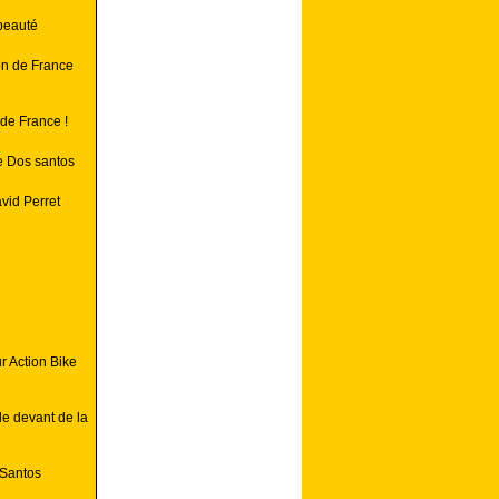
 beauté
on de France
de France !
e Dos santos
vid Perret
r Action Bike
le devant de la
 Santos