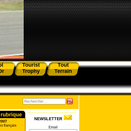
ol
Tourist
Tout
Or
Trophy
Terrain
 rubrique
NEWSLETTER
2007
es français
Email