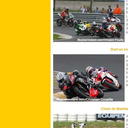
L
n
p
f
L
(
d
3
e
Duel au s
A
m
(
d
N
j
u
a
Chute de Matthie
A
d
s