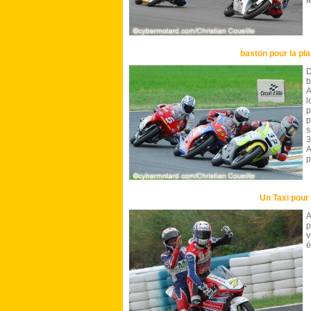
a
baston pour la pl
D
b
A
l
p
p
s
3
A
p
Un Taxi pour
A
p
v
é