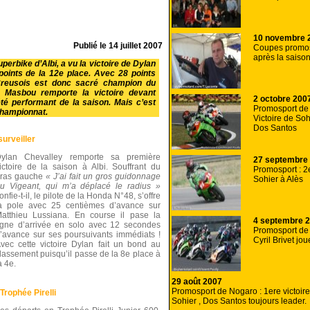
10 novembre 
Publié le
14 juillet 2007
Coupes promosp
après la saiso
uperbike d’Albi, a vu la victoire de Dylan
points de la 12e place. Avec 28 points
e Creusois est donc sacré champion du
is Masbou remporte la victoire devant
2 octobre 200
té performant de la saison. Mais c’est
Promosport de 
championnat.
Victoire de So
Dos Santos
surveiller
ylan Chevalley remporte sa première
27 septembre
ictoire de la saison à Albi. Souffrant du
Promosport : 2e
ras gauche
« J’ai fait un gros guidonnage
Sohier à Alès
u Vigeant, qui m’a déplacé le radius »
onfie-t-il, le pilote de la Honda N°48, s’offre
a pole avec 25 centièmes d’avance sur
atthieu Lussiana. En course il pase la
4 septembre 
igne d’arrivée en solo avec 12 secondes
Promosport de
’avance sur ses poursuivants immédiats !
Cyril Brivet jo
vec cette victoire Dylan fait un bond au
lassement puisqu’il passe de la 8e place à
a 4e.
29 août 2007
Promosport de Nogaro : 1ere victoir
Trophée Pirelli
Sohier , Dos Santos toujours leader.