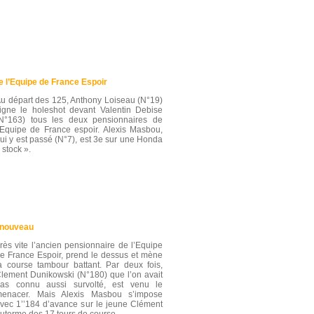
e l’Equipe de France Espoir
u départ des 125, Anthony Loiseau (N°19)
igne le holeshot devant Valentin Debise
N°163) tous les deux pensionnaires de
’Equipe de France espoir. Alexis Masbou,
ui y est passé (N°7), est 3e sur une Honda
 stock ».
e nouveau
rès vite l’ancien pensionnaire de l’Equipe
e France Espoir, prend le dessus et mène
a course tambour battant. Par deux fois,
lement Dunikowski (N°180) que l’on avait
as connu aussi survolté, est venu le
enacer. Mais Alexis Masbou s’impose
vec 1’’184 d’avance sur le jeune Clément