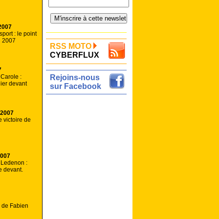
2007
ort : le point
n 2007
RSS MOTO
CYBERFLUX
7
Carole :
Rejoins-nous
hier devant
sur Facebook
 2007
 victoire de
2007
 Ledenon :
ue devant.
e de Fabien