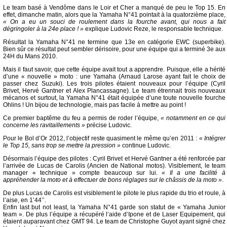
Le team basé à Vendôme dans le Loir et Cher a manqué de peu le Top 15. En
effet, dimanche matin, alors que la Yamaha N°41 pointait à la quatorzième place,
« On a eu un souci de roulement dans la fourche avant, qui nous a fait
dégringoler à la 24e place ! »
explique Ludovic Reze, le responsable technique.
Résultat la Yamaha N°41 ne termine que 13e en catégorie EWC (superbike).
Bien sûr ce résultat peut sembler dérisoire, pour une équipe qui a terminé 3e aux
24H du Mans 2010.
Mais il faut savoir, que cette équipe avait tout a apprendre. Puisque, elle a hérité
d’une « nouvelle » moto : une Yamaha (Arnaud Larose ayant fait le choix de
passer chez Suzuki). Les trois pilotes étaient nouveaux pour l’équipe (Cyril
Brivet, Hervé Gantner et Alex Plancassagne). Le team étrennait trois nouveaux
mécanos et surtout, la Yamaha N°41 était équipée d’une toute nouvelle fourche
Ohlins ! Un bijou de technologie, mais pas facile à mettre au point !
Ce premier baptême du feu a permis de roder l’équipe,
« notamment en ce qui
concerne les ravitaillements »
précise Ludovic.
Pour le Bol d’Or 2012, l’objectif reste quasiment le même qu’en 2011 :
« Intégrer
le Top 15, sans trop se mettre la pression »
continue Ludovic.
Désormais l’équipe des pilotes : Cyril Brivet et Hervé Gantner a été renforcée par
l’arrivée de Lucas de Carolis (Ancien de National motos). Visiblement, le team
manager « technique » compte beaucoup sur lui.
« Il a une facilité à
appréhender la moto et à effectuer de bons réglages sur le châssis de la moto »
.
De plus Lucas de Carolis est visiblement le pilote le plus rapide du trio et roule, à
l’aise, en 1’44’’.
Enfin last but not least, la Yamaha N°41 garde son statut de « Yamaha Junior
team ». De plus l’équipe a récupéré l’aide d’Ipone et de Laser Equipement, qui
étaient auparavant chez GMT 94. Le team de Christophe Guyot ayant signé chez