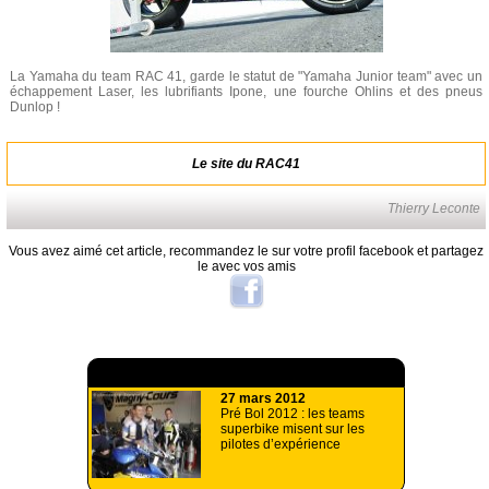
La Yamaha du team RAC 41, garde le statut de "Yamaha Junior team" avec un
échappement Laser, les lubrifiants Ipone, une fourche Ohlins et des pneus
Dunlop !
Le site du RAC41
Thierry Leconte
Vous avez aimé cet article, recommandez le sur votre profil facebook et partagez
le avec vos amis
A lire aussi
27 mars 2012
Pré Bol 2012 : les teams
superbike misent sur les
pilotes d’expérience