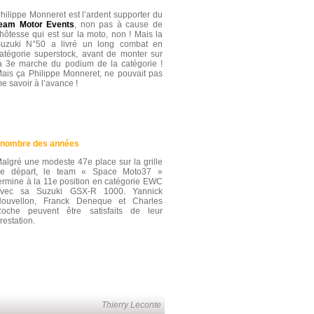
hilippe Monneret est l’ardent supporter du
eam Motor Events
, non pas à cause de
’hôtesse qui est sur la moto, non ! Mais la
uzuki N°50 a livré un long combat en
atégorie superstock, avant de monter sur
a 3e marche du podium de la catégorie !
ais ça Philippe Monneret, ne pouvait pas
e savoir à l’avance !
e nombre des années
algré une modeste 47e place sur la grille
e départ, le team « Space Moto37 »
ermine à la 11e position en catégorie EWC
avec sa Suzuki GSX-R 1000. Yannick
ouvellon, Franck Deneque et Charles
oche peuvent être satisfaits de leur
restation.
Thierry Leconte