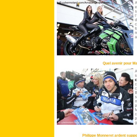
A
e
l
d
c
t
r
a
Quel avenir pour M
A
s
c
c
c
B
s
m
M
c
p
g
Philippe Monneret ardent suppo