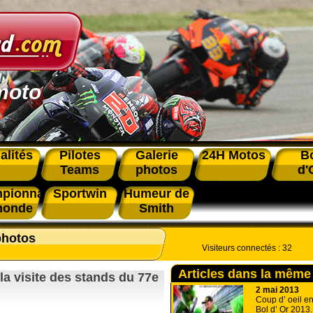
moto
alités
Pilotes
Galerie
24H Motos
B
Teams
photos
d'
pionnat
Sportwin
Humeur de
monde
Smith
photos
Visiteurs connectés :
32
Articles dans la même
la visite des stands du 77e
2 mai 2013
Coup d’ oeil en
Bol d’ Or 2013.