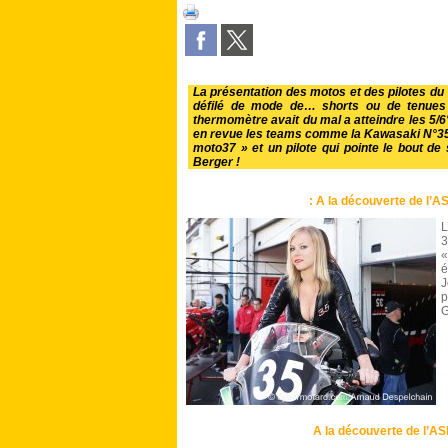
La présentation des motos et des pilotes du 7
défilé de mode de… shorts ou de tenues 
thermomètre avait du mal a atteindre les 5/6
en revue les teams comme la Kawasaki N°35
moto37 » et un pilote qui pointe le bout
Berger !
: A la découverte de l’A
L
3
«
é
J
p
G
A la découverte de l’AS