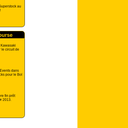
 Superstock au
!
course
: Kawasaki
 le circuit de
 Events dans
ocks pour le Bol
e fin prêt
Or 2013.