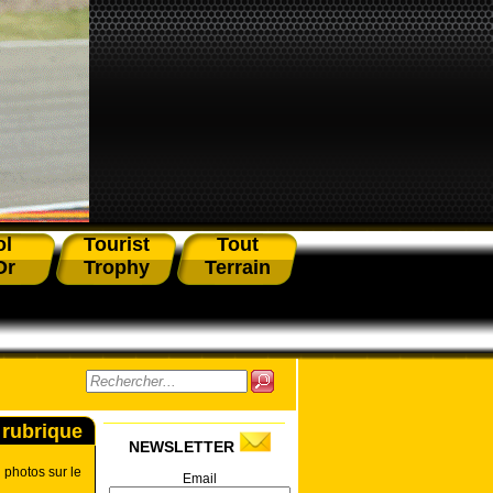
ol
Tourist
Tout
Or
Trophy
Terrain
 rubrique
NEWSLETTER
 photos sur le
Email