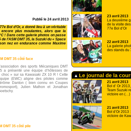
23 avril 2013
Publié le
24 avril 2013
La deuxième ga
de la visite de
7e Bol d’Or, a donné lieu à un véritable
77e Bol d’Or
encore plus moulantes, alors que la
°C ! Dans cette galerie photos on passe
 de l’ASM DMT 35, la Suzuki du « Space
22 avril 2013
 de son nez en endurance comme Maxime
La galerie phot
des stands du 
SM DMT 35 côté face
’association des sports Mécaniques DMT
5 a présenté une équipe d’hôtesses de
Le journal de la cou
 choc » sur sa Kawasaki ZX 10 R ! Cette
quipe (EWC) aligne des pilotes comme
21 avril 2013
érôme Danton ( bien connu en Coupes
Bol d’ Or 2013,
romosport), Julien Mathon et Jonathan
Team Suzuki r
oetschy.
victoire en (…)
21 avril 2013
Bol d’Or 2013 
victoire de Kaw
M DMT 35 côté pile