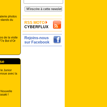
lerie photos
s stands du
RSS MOTO
CYBERFLUX
os de la visite
Rejoins-nous
77e Bol d’Or
sur Facebook
rse
 le Junior
enoue avec la
: Nouvelle
asaki !