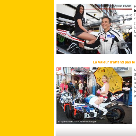
P
t
l
S
c
l
M
m
La valeur n’attend pas l
M
d
t
N
R
p