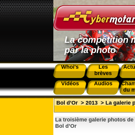
La compétition 
par la photo
Whoi's
Les
Actu
brèves
Vidéos
Audios
Cham
du 
Bol d’Or
>
2013
>
La galerie 
La troisième galerie photos de 
Bol d’Or