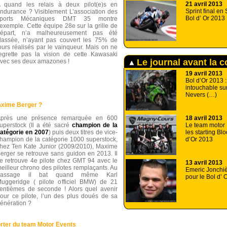
21 avril 2013
 quand les relais à deux pilot(e)s en
Sprint final en
ndurance ? Visiblement L’association des
Bol d’ Or 2013 
sports Mécaniques DMT 35 montre
’exemple. Cette équipe 28e sur la grille de
épart, n’a malheureusement pas été
lassée, n’ayant pas couvert les 75% de
ours réalisés par le vainqueur. Mais on ne
egrette pas la vision de cette Kawasaki
Le journal avant la 
vec ses deux amazones !
19 avril 2013
Bol d’Or 2013 
intouchable sur
Nevers (…)
axime Berger ?
18 avril 2013
près une présence remarquée en 600
Le team motor
uperstock (Il a été sacré
champion de la
les starting Bl
atégorie en 2007
) puis deux titres de vice-
d’Or 2013
hampion de la catégorie 1000 superstock,
hez Ten Kate Junior (2009/2010), Maxime
erger se retrouve sans guidon en 2013. Il
e retrouve 4e pilote chez GMT 94 avec le
13 avril 2013
eilleur chrono des pilotes remplaçants. Au
Emeric Jonchièr
passage il bat quand même Karl
pour le Bol d’ 
uggeridge ( pilote officiel BMW) de 21
entièmes de seconde ! Alors quel avenir
our ce pilote, l’un des plus doués de sa
énération ?
rter du team Motor Events