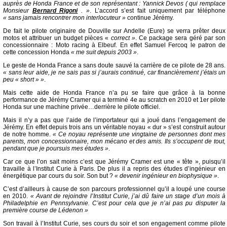
auprès de Honda France et de son représentant : Yannick Devos ( qui remplace
Monsieur
Bernard Rigoni
. »
. L’accord s’est fait uniquement par téléphone
« sans jamais rencontrer mon interlocuteur »
continue Jérémy.
De fait le pilote originaire de Douville sur Andelle (Eure) se verra prêter deux
motos et attribuer un budget pièces «
correct »
. Ce package sera géré par son
concessionnaire : Moto racing à Elbeuf. En effet Samuel Fercoq le patron de
cette concession Honda
« me suit depuis 2003 »
.
Le geste de Honda France a sans doute sauvé la carrière de ce pilote de 28 ans.
« sans leur aide, je ne sais pas si j’aurais continué, car financièrement j’étais un
peu « short » »
.
Mais cette aide de Honda France n’a pu se faire que grâce à la bonne
performance de Jérémy Cramer qui a terminé 4e au scratch en 2010 et 1er pilote
Honda sur une machine privée…derrière le pilote officiel.
Mais il n’y a pas que l’aide de l’importateur qui a joué dans l’engagement de
Jérémy. En effet depuis trois ans un véritable noyau « dur » s’est construit autour
de notre homme.
« Ce noyau représente une vingtaine de personnes dont mes
parents, mon concessionnaire, mon mécano et des amis. Ils s’occupent de tout,
pendant que je poursuis mes études »
.
Car ce que l’on sait moins c’est que Jérémy Cramer est une « tête », puisqu’il
travaille à l’Institut Curie à Paris. De plus il a repris des études d’ingénieur en
énergétique par cours du soir. Son but ?
« devenir ingénieur en biophysique »
.
C’est d’ailleurs à cause de son parcours professionnel qu’il a loupé une course
en 2010.
« Avant de rejoindre l’Institut Curie, j’ai dû faire un stage d’un mois à
Philadelphie en Pennsylvanie. C’est pour cela que je n’ai pas pu disputer la
première course de Lédenon »
Son travail à l’Institut Curie, ses cours du soir et son engagement comme pilote