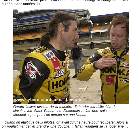
Enfin l’arrivée du 3ème pilote a aussi énormément soulagé la charge de travail
au début des années 80.
Gérard Jolivet discute de la manière d’aborder les difficultés du
circuit avec Sami Penna. Le Finlandais a fait une saison en
Mondial supersport l’an dernier sur une Honda.
« Quand on était que deux pilotes, on avait qu’une heure pour récupérer. Alors si
on voulait manger et prendre une douche, il fallait vraiment se la jouer fine ».