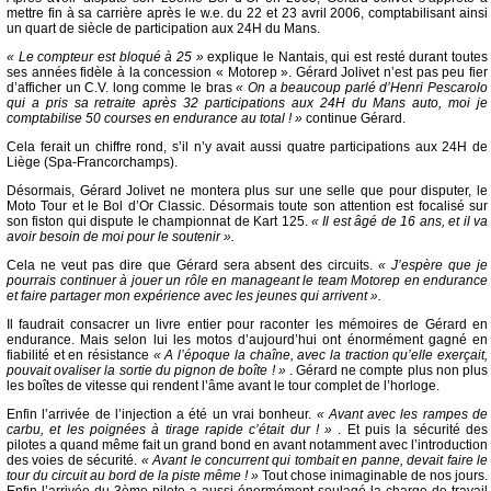
mettre fin à sa carrière après le w.e. du 22 et 23 avril 2006, comptabilisant ainsi
un quart de siècle de participation aux 24H du Mans.
« Le compteur est bloqué à 25 »
explique le Nantais, qui est resté durant toutes
ses années fidèle à la concession « Motorep ». Gérard Jolivet n’est pas peu fier
d’afficher un C.V. long comme le bras
« On a beaucoup parlé d’Henri Pescarolo
qui a pris sa retraite après 32 participations aux 24H du Mans auto, moi je
comptabilise 50 courses en endurance au total ! »
continue Gérard.
Cela ferait un chiffre rond, s’il n’y avait aussi quatre participations aux 24H de
Liège (Spa-Francorchamps).
Désormais, Gérard Jolivet ne montera plus sur une selle que pour disputer, le
Moto Tour et le Bol d’Or Classic. Désormais toute son attention est focalisé sur
son fiston qui dispute le championnat de Kart 125.
« Il est âgé de 16 ans, et il va
avoir besoin de moi pour le soutenir ».
Cela ne veut pas dire que Gérard sera absent des circuits.
« J’espère que je
pourrais continuer à jouer un rôle en manageant le team Motorep en endurance
et faire partager mon expérience avec les jeunes qui arrivent ».
Il faudrait consacrer un livre entier pour raconter les mémoires de Gérard en
endurance. Mais selon lui les motos d’aujourd’hui ont énormément gagné en
fiabilité et en résistance
« A l’époque la chaîne, avec la traction qu’elle exerçait,
pouvait ovaliser la sortie du pignon de boîte ! »
. Gérard ne compte plus non plus
les boîtes de vitesse qui rendent l’âme avant le tour complet de l’horloge.
Enfin l’arrivée de l’injection a été un vrai bonheur.
« Avant avec les rampes de
carbu, et les poignées à tirage rapide c’était dur ! »
. Et puis la sécurité des
pilotes a quand même fait un grand bond en avant notamment avec l’introduction
des voies de sécurité.
« Avant le concurrent qui tombait en panne, devait faire le
tour du circuit au bord de la piste même ! »
Tout chose inimaginable de nos jours.