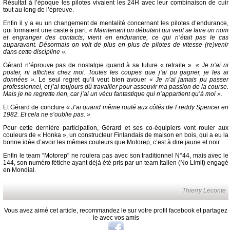
Résultat à l’époque les pilotes vivaient les 24H avec leur combinaison de cuir
tout au long de l’épreuve.
Enfin il y a eu un changement de mentalité concernant les pilotes d’endurance,
qui formaient une caste à part.
« Maintenant un débutant qui veut se faire un nom
et engranger des contacts, vient en endurance, ce qui n’était pas le cas
auparavant. Désormais on voit de plus en plus de pilotes de vitesse (re)venir
dans cette discipline ».
Gérard n’éprouve pas de nostalgie quand à sa future « retraite ».
« Je n’ai ni
poster, ni affiches chez moi. Toutes les coupes que j’ai pu gagner, je les ai
données ».
Le seul regret qu’il veut bien avouer
« Je n’ai jamais pu passer
professionnel, et j’ai toujours dû travailler pour assouvir ma passion de la course.
Mais je ne regrette rien, car j’ai un vécu fantastique qui n’appartient qu’à moi ».
Et Gérard de conclure
« J’ai quand même roulé aux côtés de Freddy Spencer en
1982. Et cela ne s’oublie pas. »
Pour cette dernière participation, Gérard et ses co-équipiers vont rouler aux
couleurs de « Honka », un constructeur Finlandais de maison en bois, qui a eu la
bonne idée d’avoir les mêmes couleurs que Motorep, c’est à dire jaune et noir.
Enfin le team "Motorep" ne roulera pas avec son traditionnel N°44, mais avec le
144, son numéro fétiche ayant déjà été pris par un team Italien (No Limit) engagé
en Mondial.
Thierry Leconte
Vous avez aimé cet article, recommandez le sur votre profil facebook et partagez
le avec vos amis