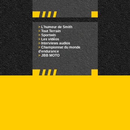
>
L'humeur de Smith
>
Tout Terrain
>
Sportwin
>
Les vidéos
>
Interviews audios
>
Championnat du monde
d'endurance
>
JBB MOTO