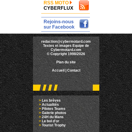
RSS MOTO
CYBERFLUX
Rejoins-nous
sur Facebook
redaction@cybermotard.com
Textes et images Equipe de
Cybermotard.com
© Copyright 1998/2026
Plan du site
Accueil
|
Contact
>
Les brèves
>
Actualités
>
Pilotes Teams
>
Galerie photos
>
24H du Mans
>
Le bol d'or
>
Tourist Trophy