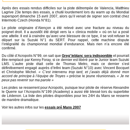
Après des essais rendus difficiles sur la piste détrempée de Valencia, Matthieu
Lagrive 23e temps des essais, a chuté lourdement lors du warm up du Mondial
supersport dimanche 15 avril 2007, alors qu’il venait de signer son contrat chez
Intermoto Czech (Honda N°81).
Le pilote originaire d’Alençon a été relevé avec une fracture au niveau du
poignet droit. Il a aussitôt été dirigé vers la « clinica mobile » où on lui a posé
une attelle. Il est à craindre qu’avec une blessure de ce type, il se voit refuser le
départ sur la Suzuki N°1 du SERT. Pour rappel, cette machine dispute
l’intégralité du championnat mondial d’endurance. Mais rien n’a encore été
confirmé.
Du côté d’Acropolis N°99, on sait que
Greg’ leblanc sera indisponible
et pourrait
être remplacé par Kenny Foray, si ce dernier est libéré par le Junior team Suzuki
LMS. L’autre piste était celle de Thomas Metro, mais ce dernier s’est
définitivement engagé auprès d’Infini team (Suzuki N°10) avec Vincent Bocquet
et Christophe Michel.
« C’est intervenu trop tard, et j’avais déjà donné mon
accord de principe à l’équipe de Troyes »
précise le jeune réunionnais.
« Je ne
peux pas revenir sur ma parole »
Les pistes se resserrent pour Acropolis, puisque leur pilote de réserve Alexandre
le Querre sur l’Acropolis N°199 (Academy) a aussi été blessé lors du superbike
de Lédenon. La liste des pilotes disponibles pour les 24H du Mans se resserre
de manière dramatique.
Voir les autres infos sur les
essais pré Mans 2007