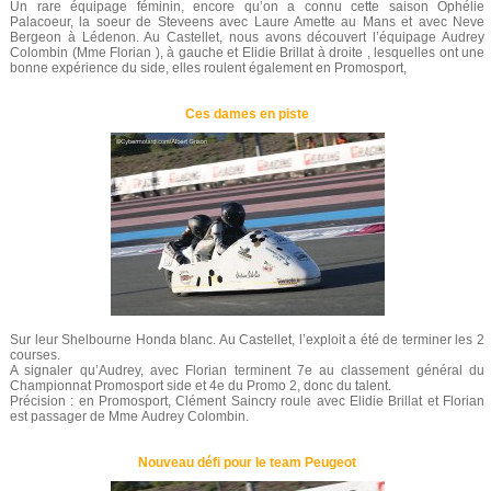
Un rare équipage féminin, encore qu’on a connu cette saison Ophélie
Palacoeur, la soeur de Steveens avec Laure Amette au Mans et avec Neve
Bergeon à Lédenon. Au Castellet, nous avons découvert l’équipage Audrey
Colombin (Mme Florian ), à gauche et Elidie Brillat à droite , lesquelles ont une
bonne expérience du side, elles roulent également en Promosport,
Ces dames en piste
Sur leur Shelbourne Honda blanc. Au Castellet, l’exploit a été de terminer les 2
courses.
A signaler qu’Audrey, avec Florian terminent 7e au classement général du
Championnat Promosport side et 4e du Promo 2, donc du talent.
Précision : en Promosport, Clément Saincry roule avec Elidie Brillat et Florian
est passager de Mme Audrey Colombin.
Nouveau défi pour le team Peugeot