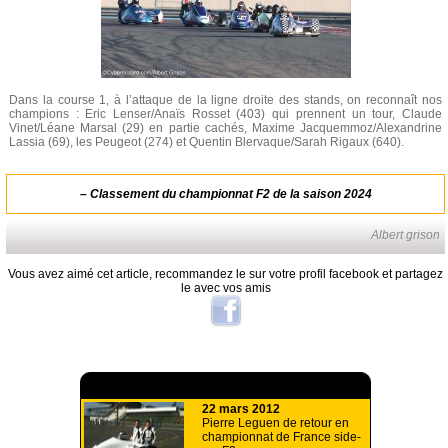
Dans la course 1, à l’attaque de la ligne droite des stands, on reconnaît nos
champions : Eric Lenser/Anaïs Rosset (403) qui prennent un tour, Claude
Vinet/Léane Marsal (29) en partie cachés, Maxime Jacquemmoz/Alexandrine
Lassia (69), les Peugeot (274) et Quentin Blervaque/Sarah Rigaux (640).
–
Classement du championnat F2 de la saison 2024
Albert grison
Vous avez aimé cet article, recommandez le sur votre profil facebook et partagez
le avec vos amis
A lire aussi
22 mars 2012
Pierre Leguen de retour en
championnat de France side-