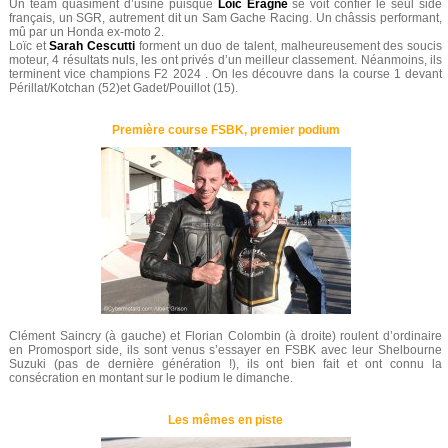
Un team quasiment d’usine puisque
Loïc Eragne
se voit confier le seul side
français, un SGR, autrement dit un Sam Gache Racing. Un châssis performant,
mû par un Honda ex-moto 2.
Loïc et
Sarah Cescutti
forment un duo de talent, malheureusement des soucis
moteur, 4 résultats nuls, les ont privés d’un meilleur classement. Néanmoins, ils
terminent vice champions F2 2024 . On les découvre dans la course 1 devant
Périllat/Kotchan (52)et Gadet/Pouillot (15).
Première course FSBK, premier podium
Clément Saincry (à gauche) et Florian Colombin (à droite) roulent d’ordinaire
en Promosport side, ils sont venus s’essayer en FSBK avec leur Shelbourne
Suzuki (pas de dernière génération !), ils ont bien fait et ont connu la
consécration en montant sur le podium le dimanche.
Les mêmes en piste