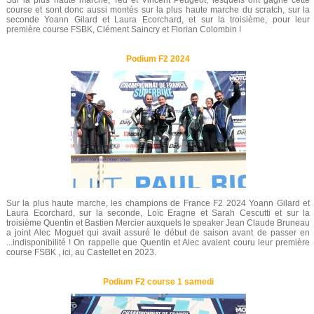
Sur la plus haute marche, Ted et Vincent Peugeot, lesquels ont gagné cette
course et sont donc aussi montés sur la plus haute marche du scratch, sur la
seconde Yoann Gilard et Laura Ecorchard, et sur la troisième, pour leur
première course FSBK, Clément Saincry et Florian Colombin !
Podium F2 2024
Sur la plus haute marche, les champions de France F2 2024 Yoann Gilard et
Laura Ecorchard, sur la seconde, Loïc Eragne et Sarah Cescutti et sur la
troisième Quentin et Bastien Mercier auxquels le speaker Jean Claude Bruneau
a joint Alec Moguet qui avait assuré le début de saison avant de passer en
...indisponibilité ! On rappelle que Quentin et Alec avaient couru leur première
course FSBK , ici, au Castellet en 2023.
Podium F2 course 1 samedi