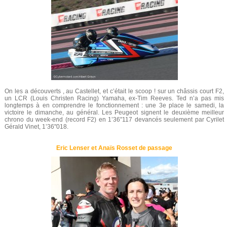
On les a découverts , au Castellet, et c’était le scoop ! sur un châssis court F2,
un LCR (Louis Christen Racing) Yamaha, ex-Tim Reeves. Ted n’a pas mis
longtemps à en comprendre le fonctionnement : une 3e place le samedi, la
victoire le dimanche, au général. Les Peugeot signent le deuxième meilleur
chrono du week-end (record F2) en 1’36"117 devancés seulement par Cyrilet
Gérald Vinet, 1’36"018.
Eric Lenser et Anaïs Rosset de passage