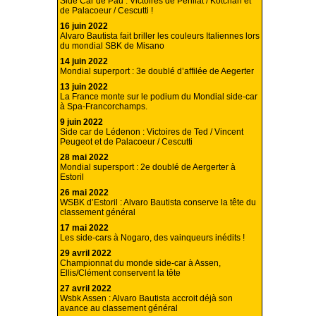
Side Car de Pau : Victoires de Perillat / Kotchan et
de Palacoeur / Cescutti !
16 juin 2022
Alvaro Bautista fait briller les couleurs Italiennes lors
du mondial SBK de Misano
14 juin 2022
Mondial superport : 3e doublé d’affilée de Aegerter
13 juin 2022
La France monte sur le podium du Mondial side-car
à Spa-Francorchamps.
9 juin 2022
Side car de Lédenon : Victoires de Ted / Vincent
Peugeot et de Palacoeur / Cescutti
28 mai 2022
Mondial supersport : 2e doublé de Aergerter à
Estoril
26 mai 2022
WSBK d’Estoril : Alvaro Bautista conserve la tête du
classement général
17 mai 2022
Les side-cars à Nogaro, des vainqueurs inédits !
29 avril 2022
Championnat du monde side-car à Assen,
Ellis/Clément conservent la tête
27 avril 2022
Wsbk Assen : Alvaro Bautista accroit déjà son
avance au classement général