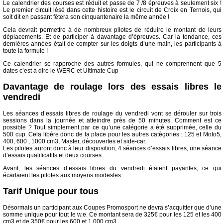
Le calendrier des courses est réduit et passe de 7 /8 épreuves à seulement six !
Le premier circuit lésé dans cette histoire est le circuit de Croix en Ternois, qui
soit dit en passant fêtera son cinquantenaire la même année !
Cela devrait permettre à de nombreux pilotes de réduire le montant de leurs
déplacements. Et de participer à davantage d’épreuves. Car la tendance, ces
dernières années était de compter sur les doigts d’une main, les participants à
toute la formule !
Ce calendrier se rapproche des autres formules, qui ne comprennent que 5
dates c’est à dire le WERC et Ultimate Cup
Davantage de roulage lors des essais libres le
vendredi
Les séances d’essais libres de roulage du vendredi vont se dérouler sur trois
sessions dans la journée et atteindre près de 50 minutes. Comment est ce
possible ? Tout simplement par ce qu’une catégorie a été supprimée, celle du
500 cup. Cela libère donc de la place pour les autres catégories : 125 et Moto5,
400, 600 , 1000 cm3, Master, découvertes et side-car.
Les pilotes auront donc à leur disposition, 4 séances d’essais libres, une séance
d’essais qualificatifs et deux courses.
Avant, les séances d’essais libres du vendredi étaient payantes, ce qui
écartaient les pilotes aux moyens modestes.
Tarif Unique pour tous
Désormais un participant aux Coupes Promosport ne devra s’acquitter que d’une
somme unique pour tout le w.e. Ce montant sera de 325€ pour les 125 et les 400
cm3 et de 350€ pour les 600 et 1.000 cm3.