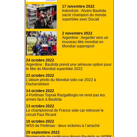
17 novembre 2022
Indonésie : Alvaro Bautista
sacré champion du monde
superbike avec Ducati
2 novembre 2022
Argentine : Aegerter vers un
nouveau titre mondial en
Mondial supersport
24 octobre 2022
Argentine : Bautista prend une sérieuse option pour
le titre du Mondial superbike 2022
22 octobre 2022
L’album photo du Mondial side-car 2022 à
Oschersleben
14 octobre 2022
A Portimao Toprak Razgatlioglu ne rend pas les
armes face à Bautista
13 octobre 2022
Le championnat de France side-car retrouve le
circuit Paul Ricard
10 octobre 2022
WSS de Portimao : deux victoires à l’arraché
29 septembre 2022
Promenade de santé pour Alvaro Bautista au WSBK