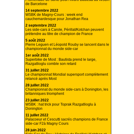
de Barcelone
14 septembre 2022
WSBK de Magny-Cours : week end
cauchemardesque pour Jonathan Rea
2 septembre 2022
Les side-cars à Carole, Périllat/Kotchan peuvent
prétendre au titre de champion de France
5 août 2022
Pierre Leguen et Léopold Rouby se lancent dans le
championnat du monde side-car
1er août 2022
Superbike de Most : Bautista prend le large,
Razgatlioglu comble son retard
31 juillet 2022
Le championnat Mondial supersport complètement
relancé après Most
28 juillet 2022
Championnat du monde side-cars à Donington, les
britanniques triomphent
23 juillet 2022
WSBK : hat trick pour Toprak Razgatlioglu à
Donington
11 juillet 2022
Palacoeur et Cescutti sacrés champions de France
side-car F2à Magny Cours
28 juin 2022