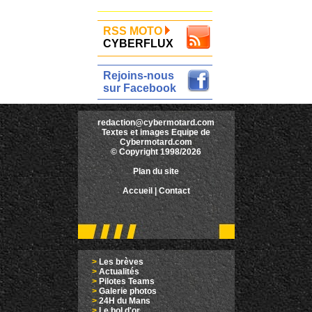
RSS MOTO
CYBERFLUX
Rejoins-nous
sur Facebook
redaction@cybermotard.com
Textes et images Equipe de
Cybermotard.com
© Copyright 1998/2026
Plan du site
Accueil
|
Contact
>
Les brèves
>
Actualités
>
Pilotes Teams
>
Galerie photos
>
24H du Mans
>
Le bol d'or