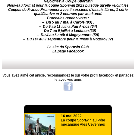
Rejoignez la Coupe Sportwin
Nouveau format pour la coupe Sportwin 2023 puisque qu’elle rejoint les
Coupes de France Promopost avec 4 sessions d’essais libres, 1 série
qualificative et 2 courses par week-end.
Prochains rendez-vous :
–
Du 5 au 7 mai à Carole (93) .
–
Du 9 au 11 juin à Pau Arnos (64)
–
Du 7 au 9 juillet à Ledenon (30)
–
Du 4 au 6 août à Magny-cours (58)
–
Du 1er au 3 septembre pour la finale à Nogaro (32)
Le site du
Sportwin Club
La page
Facebook
Vous avez aimé cet article, recommandez le sur votre profil facebook et partagez
le avec vos amis
A lire aussi
16 mai 2022
La coupe Sportwin au Pôle
mécanique Alès Cévennes