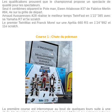
Les qualifications prouvent que le championnat propose un spectacle de
qualité pour les spectateurs.
Seul 4 centièmes séparent le Pole man, Ewen Arlabosse #37 de Fabrice Merlin
#84, 4e sur la grille de départ.
Arnaud Aussaresses #28 réalise le meilleur temps TwinFast en 1’22’’385 avec
sa Yamaha R7 et 5e scratch
Le premier TwinMax est Franck Morel sur une Aprilia 660 RS en 1’24’’992 et
11e scratch.
Course 1 : Chute du poleman
La première course est interrompue au bout de quelques tours suite à une