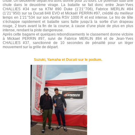
chute. Un deuxième départ est donc donné pour 10 tours. Le poleman subi une
chute dans le deuxième virage. La bataille se fait donc entre Jean-Yves
CHALLIES #34 sur sa KTM 890 Duke (1’21’’706), Fabrice MERLIN #84
(1’21’’950) sur sa Ducati 848 EVO et Mickaël PERRIN #97, crédité du meilleur
temps en 1’21’’534 sur son Aprilia RSV 1000 R et est intense. Le trio de tête
s’échappe rapidement et bataille sans faille jusqu’à la sortie d’un drapeau
rouge, 2 tours avant la fin de la course, à cause d’une pluie de plus en plus
intense, rendant la piste dangereuse.
Après cette bagarre et quelques rebondissements le classement donne victoire
à Mickael PERRIN #97, suivi de Fabrice MERLIN #84 et de Jean-Yves
CHALLIES #37, sanctionné de 10 secondes de pénalité pour un léger
mouvement sur la grille de départ.
Suzuki, Yamaha et Ducati sur le podium.