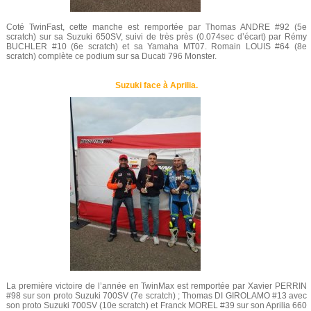
Coté TwinFast, cette manche est remportée par Thomas ANDRE #92 (5e
scratch) sur sa Suzuki 650SV, suivi de très près (0.074sec d’écart) par Rémy
BUCHLER #10 (6e scratch) et sa Yamaha MT07. Romain LOUIS #64 (8e
scratch) complète ce podium sur sa Ducati 796 Monster.
Suzuki face à Aprilia.
La première victoire de l’année en TwinMax est remportée par Xavier PERRIN
#98 sur son proto Suzuki 700SV (7e scratch) ; Thomas DI GIROLAMO #13 avec
son proto Suzuki 700SV (10e scratch) et Franck MOREL #39 sur son Aprilia 660