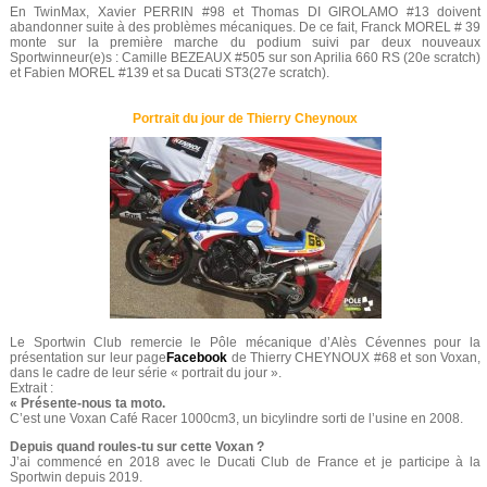
En TwinMax, Xavier PERRIN #98 et Thomas DI GIROLAMO #13 doivent
abandonner suite à des problèmes mécaniques. De ce fait, Franck MOREL # 39
monte sur la première marche du podium suivi par deux nouveaux
Sportwinneur(e)s : Camille BEZEAUX #505 sur son Aprilia 660 RS (20e scratch)
et Fabien MOREL #139 et sa Ducati ST3(27e scratch).
Portrait du jour de Thierry Cheynoux
Le Sportwin Club remercie le Pôle mécanique d’Alès Cévennes pour la
présentation sur leur page
Facebook
de Thierry CHEYNOUX #68 et son Voxan,
dans le cadre de leur série « portrait du jour ».
Extrait :
« Présente-nous ta moto.
C’est une Voxan Café Racer 1000cm3, un bicylindre sorti de l’usine en 2008.
Depuis quand roules-tu sur cette Voxan ?
J’ai commencé en 2018 avec le Ducati Club de France et je participe à la
Sportwin depuis 2019.