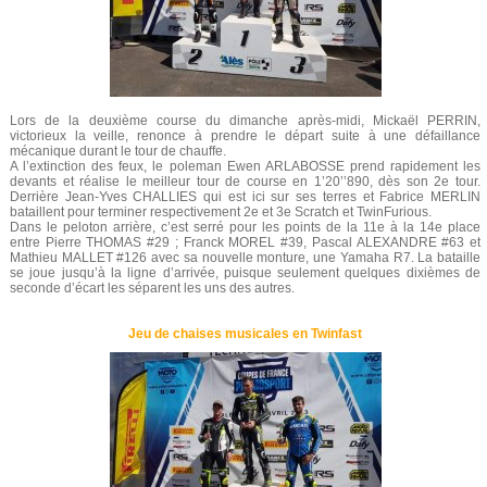
Lors de la deuxième course du dimanche après-midi, Mickaël PERRIN,
victorieux la veille, renonce à prendre le départ suite à une défaillance
mécanique durant le tour de chauffe.
A l’extinction des feux, le poleman Ewen ARLABOSSE prend rapidement les
devants et réalise le meilleur tour de course en 1’20’’890, dès son 2e tour.
Derrière Jean-Yves CHALLIES qui est ici sur ses terres et Fabrice MERLIN
bataillent pour terminer respectivement 2e et 3e Scratch et TwinFurious.
Dans le peloton arrière, c’est serré pour les points de la 11e à la 14e place
entre Pierre THOMAS #29 ; Franck MOREL #39, Pascal ALEXANDRE #63 et
Mathieu MALLET #126 avec sa nouvelle monture, une Yamaha R7. La bataille
se joue jusqu’à la ligne d’arrivée, puisque seulement quelques dixièmes de
seconde d’écart les séparent les uns des autres.
Jeu de chaises musicales en Twinfast