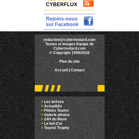
CYBERFLUX
Rejoins-nous
sur Facebook
redaction@cybermotard.com
Textes et images Equipe de
Cybermotard.com
© Copyright 1998/2026
Plan du site
Accueil
|
Contact
>
Les brèves
>
Actualités
>
Pilotes Teams
>
Galerie photos
>
24H du Mans
>
Le bol d'or
>
Tourist Trophy