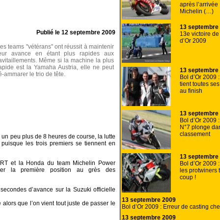
après l’arrivée
Michelin (…)
13 septembre
Publié le
12 septembre 2009
13e victoire de
d’Or 2009
es teams "vétérans" ont réussit à maintenir
eur avance en étant plus rapides aux
avitaillements. Même si la machine la plus
apide est la Yamaha Austria, elle ne peut
13 septembre
é-ammarer le trio de tête.
Bol d’Or 2009 :
tient toutes s
au finish
13 septembre
Bol d’Or 2009 
N°7 plonge dan
classement
n peu plus de 8 heures de course, la lutte
 puisque les trois premiers se tiennent en
13 septembre
RT et la Honda du team Michelin Power
Bol d’Or 2009 :
er la première position au grès des
les protwiners 
coup !
condes d’avance sur la Suzuki officielle
13 septembre 2009
lors que l’on vient tout juste de passer le
Bol d’Or 2009 : Erreur de casting ch
13 septembre 2009