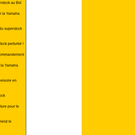
rstock au Bol
ur la Yamaha
du superstock
tock perturbé !
e commandement
r la Yamaha
visoire en
tock
ture pour le
rend le