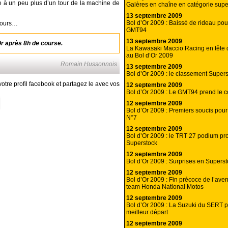
 à un peu plus d’un tour de la machine de
Galères en chaîne en catégorie supe
13 septembre 2009
Bol d’Or 2009 : Baissé de rideau po
Cours…
GMT94
13 septembre 2009
r après 8h de course.
La Kawasaki Maccio Racing en tête 
au Bol d’Or 2009
Romain Hussonnois
13 septembre 2009
Bol d’Or 2009 : le classement Supers
otre profil facebook et partagez le avec vos
12 septembre 2009
Bol d’Or 2009 : Le GMT94 prend l
12 septembre 2009
Bol d’Or 2009 : Premiers soucis pou
N°7
12 septembre 2009
Bol d’Or 2009 : le TRT 27 podium pro
Superstock
12 septembre 2009
Bol d’Or 2009 : Surprises en Supers
12 septembre 2009
Bol d’Or 2009 : Fin précoce de l’aven
team Honda National Motos
12 septembre 2009
Bol d’Or 2009 : La Suzuki du SERT p
meilleur départ
12 septembre 2009