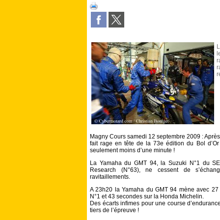
L
l
r
r
r
Magny Cours samedi 12 septembre 2009 : Après u
fait rage en tête de la 73e édition du Bol d’Or
seulement moins d’une minute !
La Yamaha du GMT 94, la Suzuki N°1 du SE
Research (N°63), ne cessent de s’échang
ravitaillements.
A 23h20 la Yamaha du GMT 94 mène avec 27 se
N°1 et 43 secondes sur la Honda Michelin.
Des écarts infimes pour une course d’endurance a
tiers de l’épreuve !