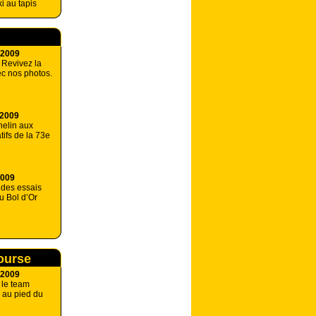
i au tapis
 2009
 Revivez la
ec nos photos.
 2009
helin aux
tifs de la 73e
2009
 des essais
u Bol d’Or
course
 2009
 le team
au pied du