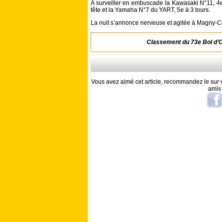
A surveiller en embuscade la Kawasaki N°11, 4e
tête et la Yamaha N°7 du YART, 5e à 3 tours.
La nuit s’annonce nerveuse et agitée à Magny-
Classement du 73e Bol d’O
Vous avez aimé cet article, recommandez le sur v
amis