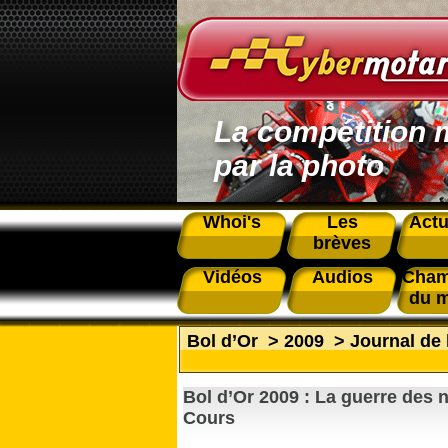
La compétition 
par la photo
Whoi's
Les
Actu
brèves
Vidéos
Audios
Cham
du 
Bol d’Or
>
2009
>
Journal de 
Bol d’Or 2009 : La guerre des 
Cours