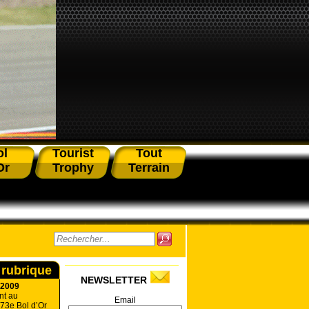
ol
Tourist
Tout
Or
Trophy
Terrain
 rubrique
NEWSLETTER
 2009
t au
Email
73e Bol d’Or