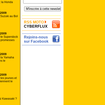
 : la Honda
 2009
 Suzuki au Bol
RSS MOTO
CYBERFLUX
 2009
 le Superstock
Rejoins-nous
es promesses
sur Facebook
 2009
: la Yamaha
s le
 2009
 les jeunes et
tiennent le
ez Kawasaki ?