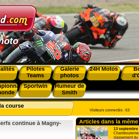
moto
alités
Pilotes
Galerie
24H Motos
B
Teams
photos
d'
pionnat
Sportwin
Humeur de
monde
Smith
la course
Visiteurs connectés :
63
Articles dans la même
nerfs continue à Magny-
13 septembre
Chamboulemen
classement du 