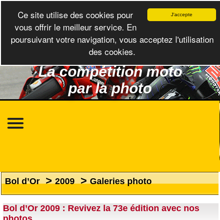
Ce site utilise des cookies pour
J'accepte
vous offrir le meilleur service. En
poursuivant votre navigation, vous acceptez l'utilisation
des cookies.
La compétition moto
par la photo
>
>
Bol d’Or
2009
Galeries photo
Bol d’Or 2009 : Revivez la 73e édition avec nos
photos.